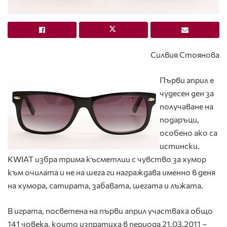
Силвия Стоянова
Първи април е
чудесен ден за
получаване на
подаръци,
особено ако са
истински.
KWIAT избра трима късметлии с чувство за хумор
към очилата и не на шега ги награждава именно в деня
на хумора, сатирата, забавата, шегата и лъжата.
В играта, посветена на първи април участваха общо
141 човека, които изпратиха в периода 21.03.2011 –