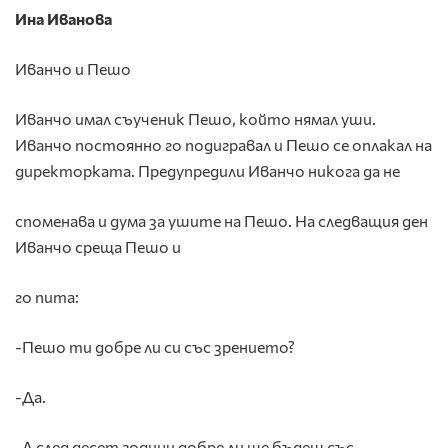
Ина Иванова
Иванчо и Пешо
Иванчо имал съученик Пешо, който нямал уши.
Иванчо постоянно го подигравал и Пешо се оплакал на
директорката. Предупредили Иванчо никога да не
споменава и дума за ушите на Пешо. На следващия ден
Иванчо среща Пешо и
го пита:
-Пешо ти добре ли си със зрението?
-Да.
-А след десет години добре ли ще бъдеш със