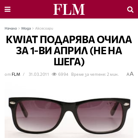
Начало
Мода
Аксесоари
KWIAT ПОДАРЯВА ОЧИЛА
ЗА 1-ВИ АПРИЛ (НЕ НА
ШЕГА)
A
от
FLM
31.03.2011
6994
Време за четене: 2 мин.
A