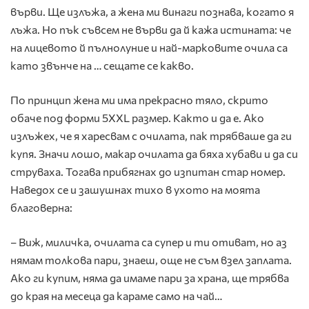
върви. Ще излъжа, а жена ми винаги познава, когато я
лъжа. Но пък съвсем не върви да й кажа истината: че
на лицевото й пълнолуние и най-марковите очила са
като звънче на … сещате се какво.
По принцип жена ми има прекрасно тяло, скрито
обаче под форми 5ХХL размер. Както и да е. Ако
излъжех, че я харесвам с очилата, пак трябваше да ги
купя. Значи лошо, макар очилата да бяха хубави и да си
струваха. Тогава прибягнах до изпитан стар номер.
Наведох се и зашушнах тихо в ухото на моята
благоверна:
– Виж, миличка, очилата са супер и ти отиват, но аз
нямам толкова пари, знаеш, още не съм взел заплата.
Ако ги купим, няма да имаме пари за храна, ще трябва
до края на месеца да караме само на чай…