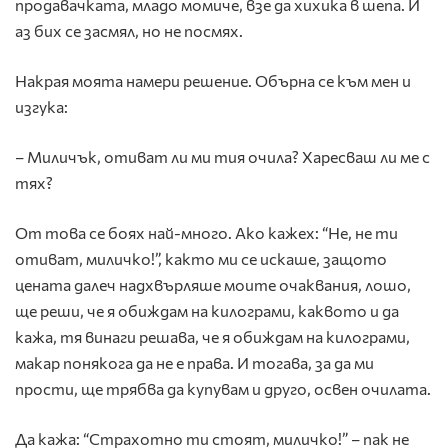
продавачката, младо момиче, взе да хихика в шепа. И
аз бих се засмял, но не посмях.
Накрая моята намери решение. Обърна се към мен и
изгука:
– Миличък, отиват ли ми тия очила? Харесваш ли ме с
тях?
От това се боях най-много. Ако кажех: “Не, не ти
отиват, миличко!”, както ми се искаше, защото
цената далеч надхвърляше моите очаквания, лошо,
ще реши, че я обиждам на килограми, каквото и да
кажа, тя винаги решава, че я обиждам на килограми,
макар понякога да не е права. И тогава, за да ми
прости, ще трябва да купувам и друго, освен очилата.
Да кажа: “Страхотно ти стоят, миличко!” – пак не