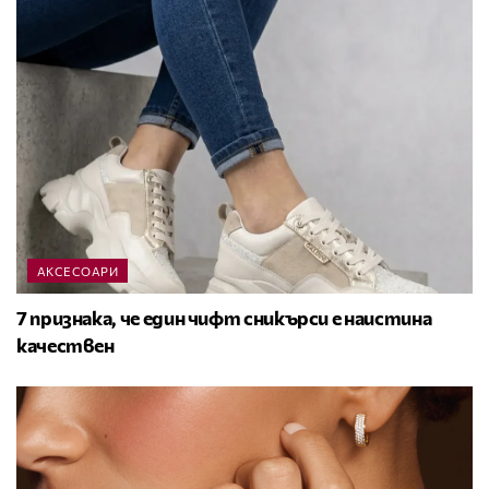
АКСЕСОАРИ
7 признака, че един чифт сникърси е наистина
качествен