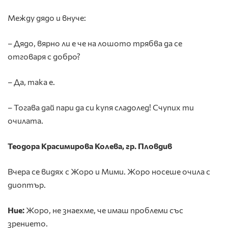
Между дядо и внуче:
– Дядо, вярно ли е че на лошото трябва да се
отговаря с добро?
– Да, така е.
– Тогава дай пари да си купя сладолед! Счупих ти
очилата.
Теодора Красимирова Колева, гр. Пловдив
Вчера се видях с Жоро и Мими. Жоро носеше очила с
диоптър.
Ние:
Жоро, не знаехме, че имаш проблеми със
зрението.