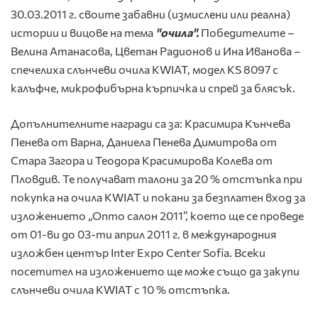
30.03.2011 г. своите забавни (измислени или реална)
истории и вицове на темa
"очила".
Победителите –
Велина Атанасова, Цветан Радионов и Ина Иванова –
спечелиха слънчеви очила KWIAT, модел KS 8097 с
калъфчe, микрофибърна кърпичка и спрей за блясък.
Допълнителните награди са за: Красимира Кънчева
Пенева от Варна, Даниела Пенева Димитрова от
Стара Загора и Теодора Красимирова Колева от
Пловдив. Те получават талони за 20 % отстъпка при
покупка на очила KWIAT и покани за безплатен вход за
изложението „Опто салон 2011”, което ще се проведе
от 01-ви до 03-ти април 2011 г. в международния
изложбен център Inter Expo Center Sofia. Всеки
посетител на изложението ще може също да закупи
слънчеви очила KWIAT с 10 % отстъпка.