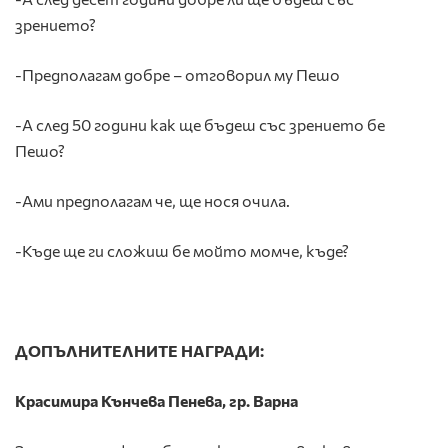
зрението?
-Предполагам добре – отговорил му Пешо
-А след 50 години как ще бъдеш със зрението бе
Пешо?
-Ами предполагам че, ще нося очила.
-Къде ще ги сложиш бе мойто момче, къде?
ДОПЪЛНИТЕЛНИТЕ НАГРАДИ:
Красимира Кънчева Пенева, гр. Варна