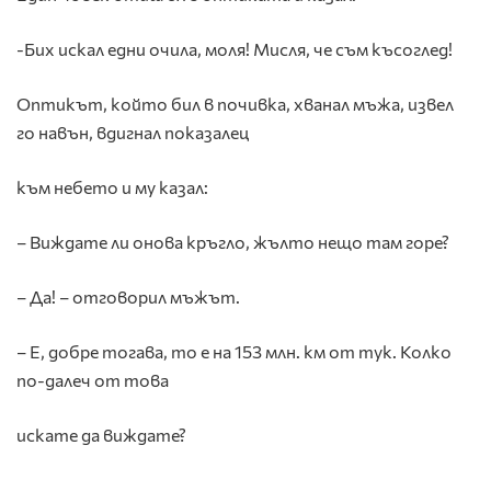
-Бих искал едни очила, моля! Мисля, че съм късоглед!
Оптикът, който бил в почивка, хванал мъжа, извел
го навън, вдигнал показалец
към небето и му казал:
– Виждате ли онова кръгло, жълто нещо там горе?
– Да! – отговорил мъжът.
– Е, добре тогава, то е на 153 млн. км от тук. Колко
по-далеч от това
искате да виждате?