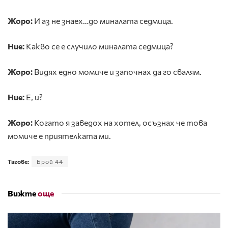
Жоро:
И аз не знаех…до миналата седмица.
Ние:
Какво се е случило миналата седмица?
Жоро:
Видях едно момиче и започнах да го свалям.
Ние:
Е, и?
Жоро:
Когато я заведох на хотел, осъзнах че това
момиче е приятелката ми.
Тагове:
Брой 44
Вижте
още