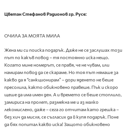
Цветан Стефанов Радионов гр. Русе:
ОЧИЛА ЗА МОЯТА МИЛА
Жена ми си поиска подарък. Даже не се заслушах този
път по какъв повод – тя постоянно иска нещо.
Когато мине номерът, се правя, че не чувам, или
намирам повод да се скараме. Но тоя път нямаше за
какво да я “санкционирам” – дори яденето не беше
пресолила, както обикновено правеше. Пък и скоро
щеше да има имен ден. А и времето се беше стоплило,
замириса на пролет, размекна ме и аз малко
лекомислено, даже – сега го отчитам като грешка –
без хич да мисля, се съгласих да й купя подарък. Поне
да бях попитал какво иска! Защото обикновено