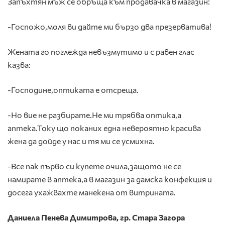
Запъхтян мъж се обръща към продавачка в магазин:
-Госпожо,моля ви дайте ми бързо два презерватива!
Жената го поглежда невъзмутимо и с равен глас
казва:
-Господине,оптиката е отсреща.
-Но вие не разбирате.Не ми трябва оптика,а
аптека.Току що поканих една невероятно красива
жена да дойде у нас и тя ми се усмихна.
-Все пак първо си купете очила,защото не се
намирате в аптека,а в магазин за дамска конфекция и
досега ухажвахте манекена от витрината.
Даниела Пенева Димитрова, гр. Стара
Загора