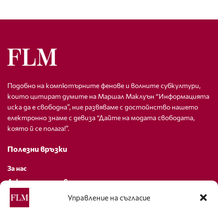
Подобно на компютърните фенове и волните субкултури,
които цитират думите на Маршал Маклуън “Информацията
иска да е свободна”, ние развяваме с достойнство нашето
електронно знаме с девиза “Дайте на модата свободата,
която й се полага!”.
Полезни връзки
За нас
Декларация за поверителност
Политика за бисквитки
Управление на съгласие