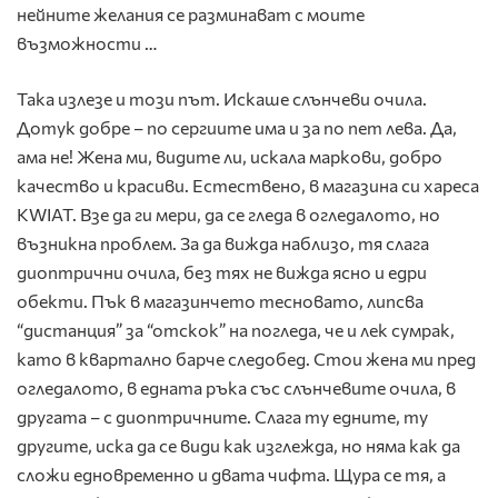
нейните желания се разминават с моите
възможности …
Така излезе и този път. Искаше слънчеви очила.
Дотук добре – по сергиите има и за по пет лева. Да,
ама не! Жена ми, видите ли, искала маркови, добро
качество и красиви. Естествено, в магазина си хареса
KWIAT. Взе да ги мери, да се гледа в огледалото, но
възникна проблем. За да вижда наблизо, тя слага
диоптрични очила, без тях не вижда ясно и едри
обекти. Пък в магазинчето тесновато, липсва
“дистанция” за “отскок” на погледа, че и лек сумрак,
като в квартално барче следобед. Стои жена ми пред
огледалото, в едната ръка със слънчевите очила, в
другата – с диоптричните. Слага ту едните, ту
другите, иска да се види как изглежда, но няма как да
сложи едновременно и двата чифта. Щура се тя, а