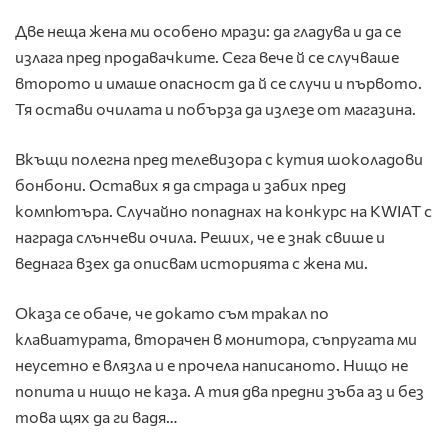
Две неща жена ми особено мрази: да гладува и да се
излага пред продавачките. Сега вече й се случваше
второто и имаше опасност да й се случи и първото.
Тя остави очилата и побърза да излезе от магазина.
Вкъщи полегна пред телевизора с кутия шоколадови
бонбони. Оставих я да страда и забих пред
компютъра. Случайно попаднах на конкурс на KWIAT с
награда слънчеви очила. Реших, че е знак свише и
веднага взех да описвам историята с жена ми.
Оказа се обаче, че докато съм тракал по
клавиатурата, вторачен в монитора, съпругата ми
неусетно е влязла и е прочела написаното. Нищо не
попита и нищо не каза. А тия два предни зъба аз и без
това щях да ги вадя…