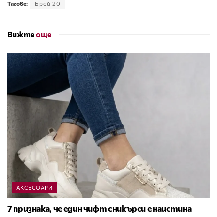
Тагове:
Брой 20
Вижте
още
АКСЕСОАРИ
7 признака, че един чифт сникърси е наистина