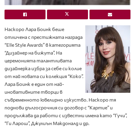
Наскоро Лара Боинк беше
отличена с престижната награда
“Elle Style Awards” в категорията
“Дизайнер на бижута”. На
церемонията талантливата
дизайнерка избра за себе си колие
от най новата си колекция “Коко”.
Лара Боинк е един от най-
иновативните творци в
съвременното ювелирно изкуство. Наскоро тя
поднови дългосрочния си договор с “Картие” и
продължава да работи с известни имена като “Гучи”,
“Ги Ларош”, Джулиън Макдоналд и др.