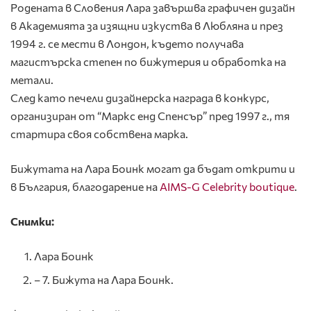
Родената в Словения Лара завършва графичен дизайн
в Академията за изящни изкуства в Любляна и през
1994 г. се мести в Лондон, където получава
магистърска степен по бижутерия и обработка на
метали.
След като печели дизайнерска награда в конкурс,
организиран от “Маркс енд Спенсър” пред 1997 г., тя
стартира своя собствена марка.
Бижутата на Лара Боинк могат да бъдат открити и
в България, благодарение на
AIMS-G Celebrity boutique
.
Снимки:
Лара Боинк
– 7. Бижута на Лара Боинк.