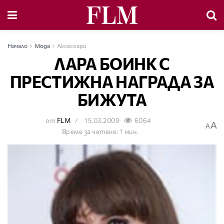
Начало
Мода
Аксесоари
ЛАРА БОИНК С
ПРЕСТИЖНА НАГРАДА ЗА
БИЖУТА
от
FLM
15.03.2009
6064
A
A
Време за четене: 1 мин.