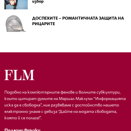
избор
ДОСПЕХИТЕ – РОМАНТИЧНАТА ЗАЩИТА НА
РИЦАРИТЕ
Подобно на компютърните фенове и волните субкултури,
които цитират думите на Маршал Маклуън “Информацията
иска да е свободна”, ние развяваме с достойнство нашето
електронно знаме с девиза “Дайте на модата свободата,
която й се полага!”.
Полезни връзки