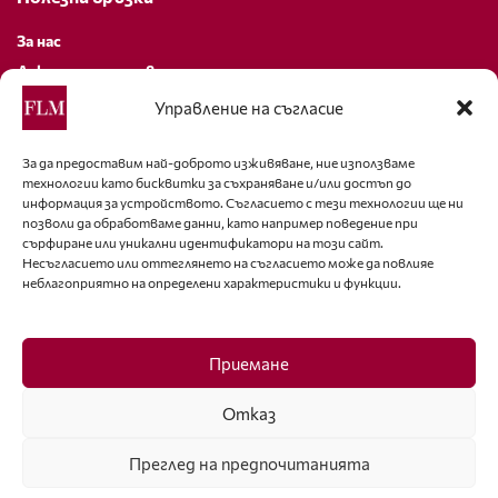
За нас
Декларация за поверителност
Политика за бисквитки
Управление на съгласие
За контакти
За да предоставим най-доброто изживяване, ние използваме
технологии като бисквитки за съхраняване и/или достъп до
editor@fashion-lifestyle.net
информация за устройството. Съгласието с тези технологии ще ни
позволи да обработваме данни, като например поведение при
+359 88 227 33 47
сърфиране или уникални идентификатори на този сайт.
Несъгласието или оттеглянето на съгласието може да повлияе
неблагоприятно на определени характеристики и функции.
Последвайте ни
Facebook
Приемане
Отказ
Преглед на предпочитанията
ISSN 1314-8915 Copyright © 2007-2025 Ot igla do konetz Ltd. & Fashion.bg