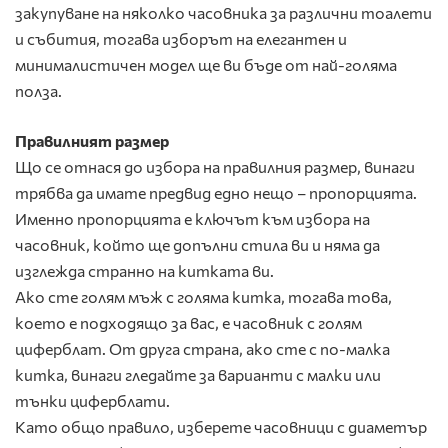
закупуване на няколко часовника за различни тоалети
и събития, тогава изборът на елегантен и
минималистичен модел ще ви бъде от най-голяма
полза.
Правилният размер
Що се отнася до избора на правилния размер, винаги
трябва да имате предвид едно нещо – пропорцията.
Именно пропорцията е ключът към избора на
часовник, който ще допълни стила ви и няма да
изглежда странно на китката ви.
Ако сте голям мъж с голяма китка, тогава това,
което е подходящо за вас, е часовник с голям
циферблат. От друга страна, ако сте с по-малка
китка, винаги гледайте за варианти с малки или
тънки циферблати.
Като общо правило, изберете часовници с диаметър