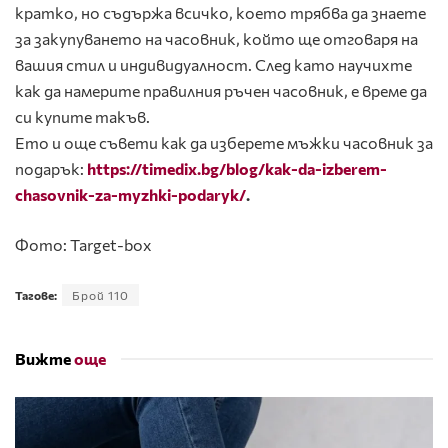
кратко, но съдържа всичко, което трябва да знаете
за закупуването на часовник, който ще отговаря на
вашия стил и индивидуалност. След като научихте
как да намерите правилния ръчен часовник, е време да
си купите такъв.
Ето и още съвети как да изберете мъжки часовник за
подарък:
https://timedix.bg/blog/kak-da-izberem-
chasovnik-za-myzhki-podaryk/
.
Фото: Target-box
Тагове:
Брой 110
Вижте
още