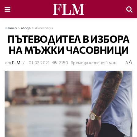
Начало
Мода
Аксесоари
ПЪТЕВОДИТЕЛ В ИЗБОРА
НА МЪЖКИ ЧАСОВНИЦИ
A
от
FLM
01.02.2021
2150
Време за четене: 1 мин.
A