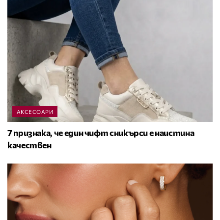
АКСЕСОАРИ
7 признака, че един чифт сникърси е наистина
качествен