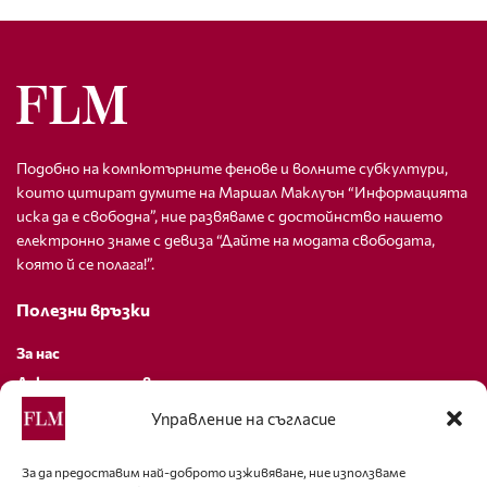
Подобно на компютърните фенове и волните субкултури,
които цитират думите на Маршал Маклуън “Информацията
иска да е свободна”, ние развяваме с достойнство нашето
електронно знаме с девиза “Дайте на модата свободата,
която й се полага!”.
Полезни връзки
За нас
Декларация за поверителност
Политика за бисквитки
Управление на съгласие
За контакти
За да предоставим най-доброто изживяване, ние използваме