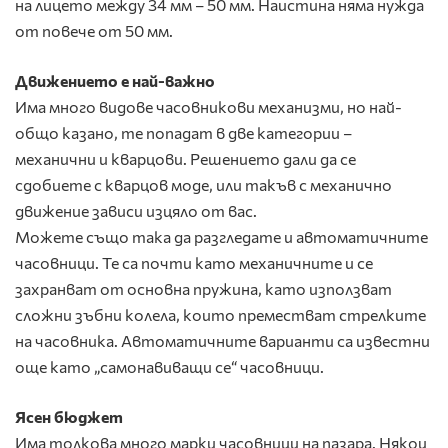
на лицето между 34 мм – 50 мм. Наистина няма нужда
от повече от 50 мм.
Движението е най-важно
Има много видове часовникови механизми, но най-
общо казано, те попадат в две категории –
механични и кварцови. Решението дали да се
сдобиете с кварцов моде, или такъв с механично
движение зависи изцяло от вас.
Можете също така да разгледате и автоматичните
часовници. Те са почти като механичните и се
захранват от основна пружина, като използват
сложни зъбни колела, които преместват стрелките
на часовника. Автоматичните варианти са известни
още като „самонавиващи се“ часовници.
Ясен бюджет
Има толкова много марки часовници на пазара. Някои