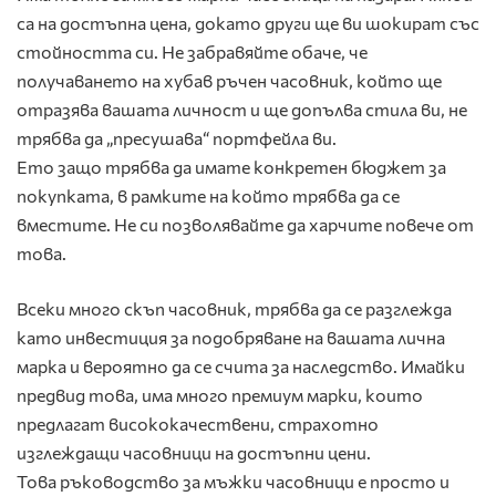
са на достъпна цена, докато други ще ви шокират със
стойността си. Не забравяйте обаче, че
получаването на хубав ръчен часовник, който ще
отразява вашата личност и ще допълва стила ви, не
трябва да „пресушава“ портфейла ви.
Ето защо трябва да имате конкретен бюджет за
покупката, в рамките на който трябва да се
вместите. Не си позволявайте да харчите повече от
това.
Всеки много скъп часовник, трябва да се разглежда
като инвестиция за подобряване на вашата лична
марка и вероятно да се счита за наследство. Имайки
предвид това, има много премиум марки, които
предлагат висококачествени, страхотно
изглеждащи часовници на достъпни цени.
Това ръководство за мъжки часовници е просто и