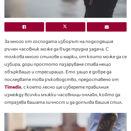
За много от господата изборът на подходящия
ръчен часовник може да бъде трудна задача. С
толкова много стилове и марки, от които може да се
избира, дори простото пазаруване става нещо
объркващо и стресиращо. Ето защо е добре да
последвате това ръководство, предоставено от
Timedix
, с което лесно ще изберете правилния
измежду всички мъжки часовници онлайн, който да
отразява вашата личност и да допълва вашия стил.