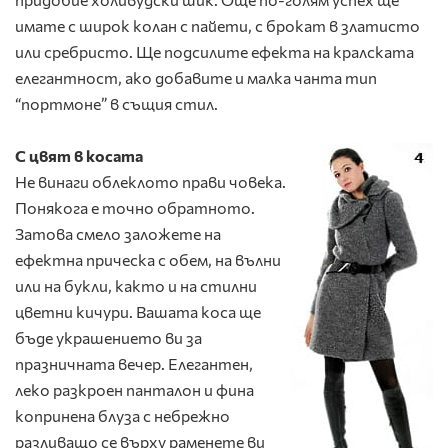
имате с широк колан с пайети, с брокат в златисто
или сребристо. Ще подсилите ефекта на кралската
елегантност, ако добавите и малка чанта тип
“портмоне” в същия стил.
С цвят в косата
Не
винаги облеклото прави човека.
Понякога е точно обратното.
Затова смело заложете на
ефектна прическа с обем, на вълни
или на букли, както и на стилни
цветни кичури. Вашата коса ще
бъде украшението ви за
празничната вечер. Елегантен,
леко разкроен панталон и фина
копринена блуза с небрежно
разливащо се върху раменете ви