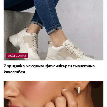
АКСЕСОАРИ
7 признака, че един чифт сникърси е наистина
качествен