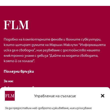
Подобно на компютърните фенове и волните субкултури,
които цитират думите на Маршал Маклуън “Информацията
иска да е свободна”, ние развяваме с достойнство нашето
електронно знаме с девиза “Дайте на модата свободата,
която й се полага!”.
Полезни връзки
За нас
Декларация за поверителност
Политика за бисквитки
Управление на съгласие
За контакти
За да предоставим най-доброто изживяване, ние използваме