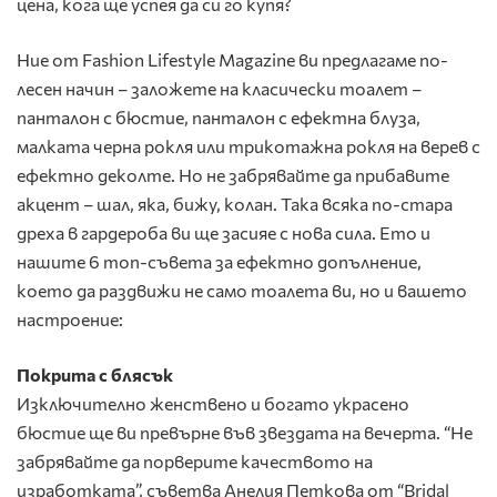
цена, кога ще успея да си го купя?
Ние от Fashion Lifestyle Magazine ви предлагаме по-
лесен начин – заложете на класически тоалет –
панталон с бюстие, панталон с ефектна блуза,
малката черна рокля или трикотажна рокля на верев с
ефектно деколте. Но не забрявайте да прибавите
акцент – шал, яка, бижу, колан. Така всяка по-стара
дреха в гардероба ви ще засияе с нова сила. Ето и
нашите 6 топ-съвета за ефектно допълнение,
което да раздвижи не само тоалета ви, но и вашето
настроение:
Покрита с блясък
Изключително женствено и богато украсено
бюстие ще ви превърне във звездата на вечерта. “Не
забрявайте да порверите качеството на
изработката”, съветва Анелия Петкова от “Bridal