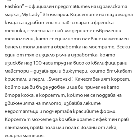
Fashion” – официален представител на израелската
марка „My Lady” в България. Корсетите на тази модна
къща са изработени по най-старата френска
техника, съчетана с най-модерните съвременни
технологии, като специалното огъване на метален
банел и топлинната обработка на мострите. Всеки
един от тях е изцяло ръчна изработка, която
изисква над 100 часа труд на високо квалифицирани
майстори – дизайнери и бижутери, които втъкават
кристали и перли „Swarovski”. Качественият корсет,
който ще ви бъде удобен и ще ви прилепне като
втора кожа, е корсетът, който не се поддава на
движенията на тялото, извайва леките
недостатъци и подчертава красивите форми.
Корсетът можете да комбинирате с ефектен прав
панталон, права пола или пола с волани от лека,
ефирна материя.