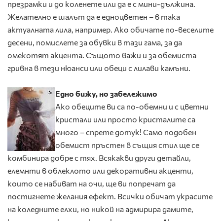
презрамки и до коленете или да е с мини-дължина.
Желателно е шалът да е едноцветен – в така
актуалната лила, например. Ако обичате по-веселите
десени, помислете за обувки в тази гама, за да
омекотят акцента. Същото важи и за обемиста
гривна в тези нюанси или обеци с лилави камъни.
Едно бижу, но забележимо
Ако обеците ви са по-обемни и с цветни
кристали или просто кристалите са
много – спрете дотук! Само подобен
обемист пръстен в същия стил ще се
комбинира добре с тях. Всякакви други детайли,
елемнти в облеклото или декоративни акценти,
които се набиват на очи, ще ви попречат да
постигнете желания ефект. Всички обичат украсите
на коледните елхи, но никой на адмирира дамите,