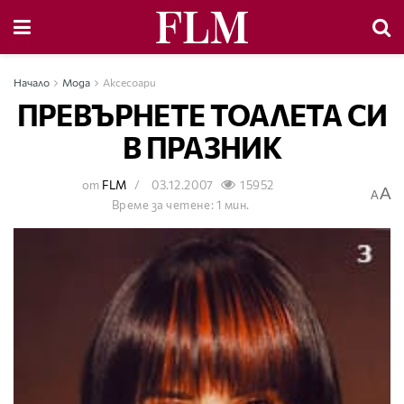
Начало
Мода
Аксесоари
ПРЕВЪРНЕТЕ ТОАЛЕТА СИ
В ПРАЗНИК
от
FLM
03.12.2007
15952
A
A
Време за четене: 1 мин.