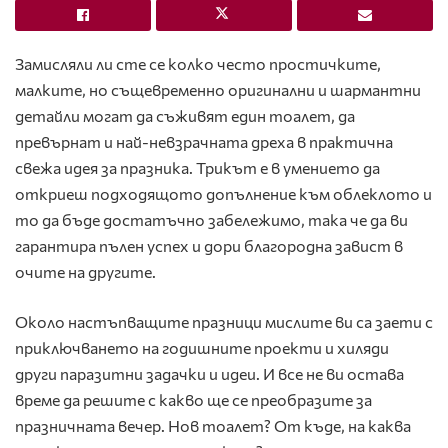
Замисляли ли сте се колко често простичките,
малките, но същевременно оригинални и шармантни
детайли могат да съживят един тоалет, да
превърнат и най-невзрачната дреха в практична
свежа идея за празника. Трикът е в умението да
откриеш подходящото допълнение към облеклото и
то да бъде достатъчно забележимо, така че да ви
гарантира пълен успех и дори благородна завист в
очите на другите.
Около настъпващите празници мислите ви са заети с
приключването на годишните проекти и хиляди
други паразитни задачки и идеи. И все не ви остава
време да решите с какво ще се преобразите за
празничната вечер. Нов тоалет? От къде, на каква