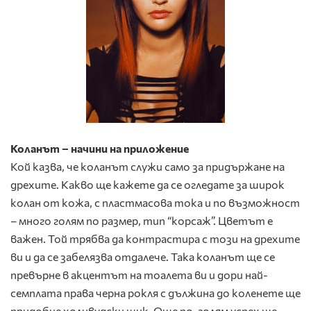
Коланът – начини на приложение
Кой казва, че коланът служи само за придържане на
дрехите. Какво ще кажете да се огледате за широк
колан от кожа, с пластмасова тока и по възможност
– много голям по размер, тип “корсаж”. Цветът е
важен. Той трябва да контрастира с този на дрехите
ви и да се забелязва отдалече. Така коланът ще се
превърне в акцентът на тоалета ви и дори най-
семплата права черна рокля с дължина до коленете ще
придобие холивудски шик. Още по-голям успех ще