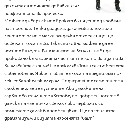
деколте са точната добавка към
перфектната ви прическа.
Можете да впръскате брокат в кичурите за повече
настроение. Тънка диадема, закачлива шнола или
лента от плат с малка панделка отгоре също ще
освежат косата ви. Така спокойно можете да не
носите бижута. Вниманието на всички ще бъде
приковано към горната част от тялото ви и затова
внимавайте с грима! Не прекалявайте и се съобразете
с цветовете. Яркият цвят на косата предполага по-
лек, едва забележим грим. Подчертайте само очите и
сложете гланц на устните. Ако заложите на
гарваново тъмните цветове, по-добре си носете в
дамската чантичка свежо, ярко червило и си
помислете за лак в подобен цвят. Ще постигнете
драматизъм и визията на жената “вамп”.