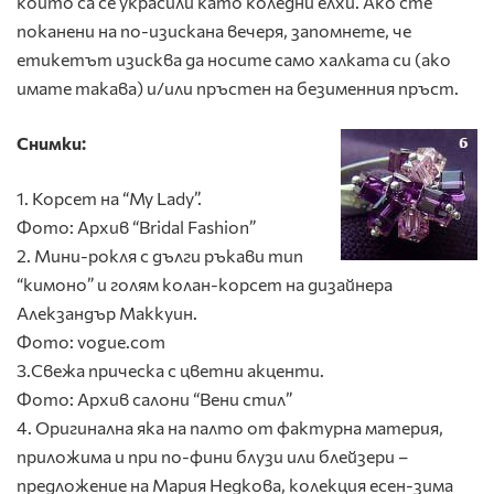
които са се украсили като коледни елхи. Ако сте
поканени на по-изискана вечеря, запомнете, че
етикетът изисква да носите само халката си (ако
имате такава) и/или пръстен на безименния пръст.
Снимки:
1. Корсет на “My Lady”.
Фото: Архив “Bridal Fashion”
2. Мини-рокля с дълги ръкави тип
“кимоно” и голям колан-корсет на дизайнера
Алекзандър Маккуин.
Фото: vogue.com
3.Свежа прическа с цветни акценти.
Фото: Архив салони “Вени стил”
4. Оригинална яка на палто от фактурна материя,
приложима и при по-фини блузи или блейзери –
предложение на Мария Недкова, колекция есен-зима