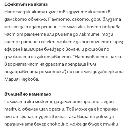
Ефектът на яката
Напоследък яката измества другите акценти в
дамското облекло. Палтото, сакото, дори блузата
могат да бъдат решени с голяма яка, която покрива
част от раменете или ръцете до лактите. този
аистократичен ефект можете да постигнете и чрез
ефирен кашмирен блейзер с волани и рюшове по
дължината на закопчаването. “Натрупването на яки
в горната част на дрехата препраща към
позабравената романтика”, ни напомня дизайнерката
Мария Недкова.
Вълшебно наметало
Голямата яка можете да замените просто с един
тежък, обемен шал с ресни. Той може да е копринен
или от фина студена вълна. Така вашата рокля за
празничната вечер спокойно може да бъде с тънки