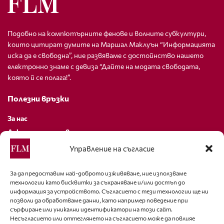
Подобно на компютърните фенове и волните субкултури,
които цитират думите на Маршал Маклуън “Информацията
иска да е свободна”, ние развяваме с достойнство нашето
електронно знаме с девиза “Дайте на модата свободата,
която й се полага!”.
Полезни връзки
За нас
Декларация за поверителност
Политика за бисквитки
Управление на съгласие
За контакти
За да предоставим най-доброто изживяване, ние използваме
технологии като бисквитки за съхраняване и/или достъп до
editor@fashion-lifestyle.net
информация за устройството. Съгласието с тези технологии ще ни
позволи да обработваме данни, като например поведение при
+359 88 227 33 47
сърфиране или уникални идентификатори на този сайт.
Несъгласието или оттеглянето на съгласието може да повлияе