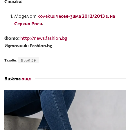
Снимка:
Модел от
колекция
есен-зима 2012/2013 г. на
Серхио Роси
.
Фото:
http://news.fashion.bg
Източник:
Fashion
.
bg
Тагове:
Брой 59
Вижте
още