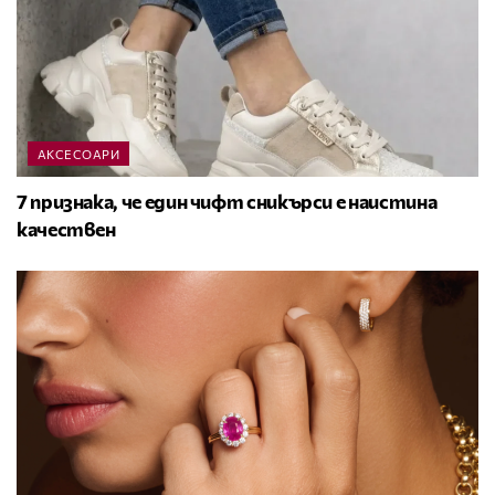
АКСЕСОАРИ
7 признака, че един чифт сникърси е наистина
качествен