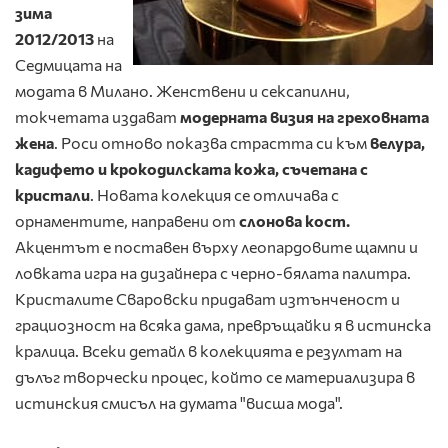
зима
2012/2013
на
Седмицата на
модата в Милано. Женствени и сексапилни,
токчетата издават
модерната визия на греховната
жена
. Роси отново показва страстта си към
велура,
кадифето и крокодилската кожа, съчетана с
кристали
. Новата колекция се отличава с
орнаментите, направени от
слонова кост
.
Акцентът е поставен върху леопардовите щампи и
ловката игра на дизайнера с черно-бялата палитра.
Кристалите Сваровски придават изтънченост и
грациозност на всяка дама, превръщайки я в истинска
кралица. Всеки детайл в колекцията е резултат на
дълъг творчески процес, който се материализира в
истинския смисъл на думата "висша мода".