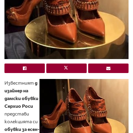
Известният
д
изайнер на
дамски обувки
Серхио Роси
представи
колекцията си
обувки за есен-