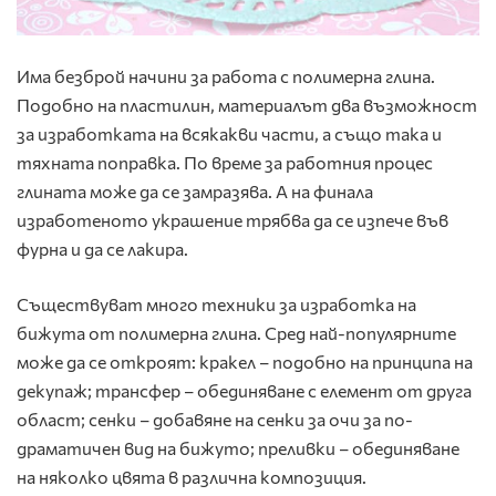
Има безброй начини за работа с полимерна глина.
Подобно на пластилин, материалът два възможност
за изработката на всякакви части, а също така и
тяхната поправка. По време за работния процес
глината може да се замразява. А на финала
изработеното украшение трябва да се изпече във
фурна и да се лакира.
Съществуват много техники за изработка на
бижута от полимерна глина. Сред най-популярните
може да се откроят: кракел – подобно на принципа на
декупаж; трансфер – обединяване с елемент от друга
област; сенки – добавяне на сенки за очи за по-
драматичен вид на бижуто; преливки – обединяване
на няколко цвята в различна композиция.