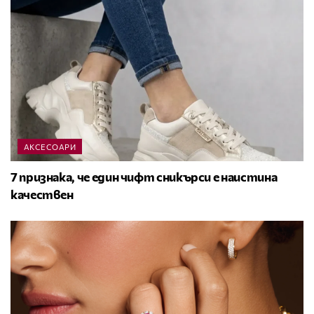
АКСЕСОАРИ
7 признака, че един чифт сникърси е наистина
качествен