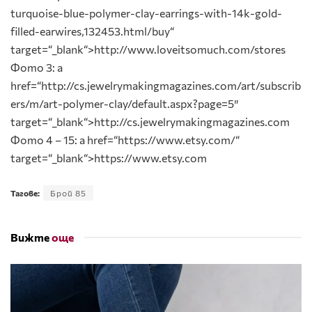
turquoise-blue-polymer-clay-earrings-with-14k-gold-
filled-earwires,132453.html/buy“
target=“_blank“>http://www.loveitsomuch.com/stores
Фото 3: a
href=“http://cs.jewelrymakingmagazines.com/art/subscrib
ers/m/art-polymer-clay/default.aspx?page=5″
target=“_blank“>http://cs.jewelrymakingmagazines.com
Фото 4 – 15: a href=“https://www.etsy.com/“
target=“_blank“>https://www.etsy.com
Тагове:
Брой 85
Вижте
още