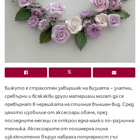
Бижуто е страхотен завършек на визията – златни,
сребърни и всякакви други материали могат да се
превърнат в черешката на стилния външен вид. Сред
цялото изобилие от аксесоари обаче, през
последните месеци се открои една малко по-различна
техника. Аксесоарите от полимерна глина
изключително бързо набраха популярност със