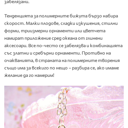
забелязани.
Тенденцията за полимерните бижута бързо набира
скорост. Малки плодове, сладки изкушения, стилни
форми, триизмерни орнаменти или цветчета
намират приложение сред океана от глинени
аксесоари. Все по-често се забелязва и комбинацията
със златни и сребърни орнаменти. Противно на
очакванията, в страната на полимерните творения
също има за всекиго по нещо – разбира се, ако имаме
желание да го намерим!