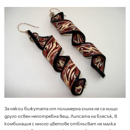
За някои бижутата от полимерна глина не са нищо
друго освен непотребна вещ. Липсата на блясък, в
комбинация с много цветове отблъсват не малка