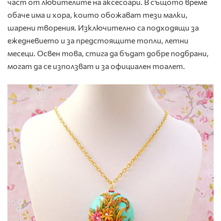
част от любителите на аксесоари. В същото време
обаче има и хора, които обожават тези малки,
шарени творения. Изключително са подходящи за
ежедневието и за предстоящите топли, летни
месеци. Освен това, стига да бъдат добре подбрани,
могат да се използват и за официален тоалет.