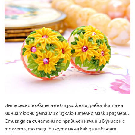
Интересно е обаче, че е възможна изработката на
миниатюрни детайли с изключително малки размери.
Стига да са съчетани по правилен начин и в унисон с
тоалета, то тези бижута няма как да не бъдат