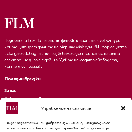
Подобно на компютърните фенове и волните субкултури,
които цитират думите на Маршал Маклуън “Информацията
иска да е свободна”, ние развяваме с достойнство нашето
електронно знаме с девиза “Дайте на модата свободата,
която й се полага!”.
Полезни връзки
За нас
Декларация за поверителност
Политика за бисквитки
Управление на съгласие
За контакти
За да предоставим най-доброто изживяване, ние използваме
технологии като бисквитки за съхраняване и/или достъп до