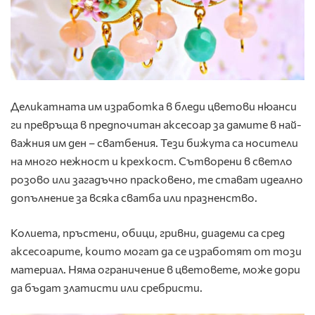
Деликатната им изработка в бледи цветови нюанси
ги превръща в предпочитан аксесоар за дамите в най-
важния им ден – сватбения. Тези бижута са носители
на много нежност и крехкост. Сътворени в светло
розово или загадъчно прасковено, те стават идеално
допълнение за всяка сватба или празненство.
Колиета, пръстени, обици, гривни, диадеми са сред
аксесоарите, които могат да се изработят от този
материал. Няма ограничение в цветовете, може дори
да бъдат златисти или сребристи.