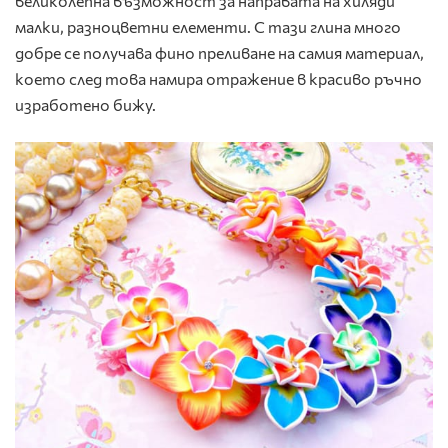
великолепна възможност за направата на хиляди
малки, разноцветни елементи. С тази глина много
добре се получава фино преливане на самия материал,
което след това намира отражение в красиво ръчно
изработено бижу.