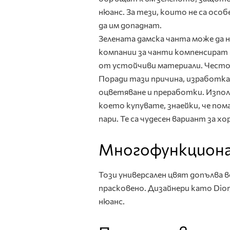
нюанс. За тези, които не са осо
да им допаднат.
Зелената дамска чанта може да н
компании за чанти компенсират
от устойчиви материали. Често 
Поради тази причина, изработка
оцветяване и преработки. Изпол
което купувате, знаейки, че пом
пари. Те са чудесен вариант за 
Многофункцион
Този универсален цвят допълва в
прасковено. Дизайнери като Dior,
нюанс.