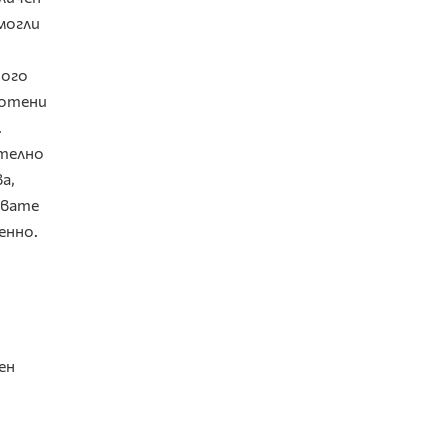
могли
ного
ботени
.
ително
а,
явате
енно.
ен