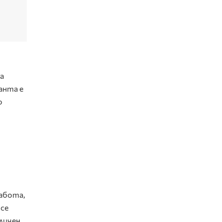
а
анта е
о
работа,
 се
личен