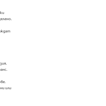
ски
зелено.
леждат
зия.
анс.
с
ве.
ни или