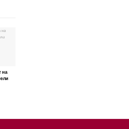
 на
тели