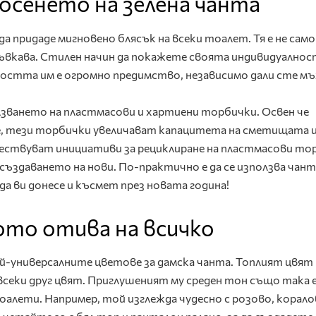
осенето на зелена чанта
а придаде мигновено блясък на всеки тоалет. Тя е не само
гъвкава. Стилен начин да покажете своята индивидуалност
ността им е огромно предимство, независимо дали сте мъ
зването на пластмасови и хартиени торбички. Освен че
, тези торбички увеличават капацитета на сметищата 
ествуват инициативи за рециклиране на пластмасови то
ъздаването на нови. По-практично е да се използва чант
а ви донесе и късмет през новата година!
то отива на всичко
й-универсалните цветове за дамска чанта. Топлият цвят 
всеки друг цвят. Приглушеният му среден тон също така 
оалети. Например, той изглежда чудесно с розово, корало