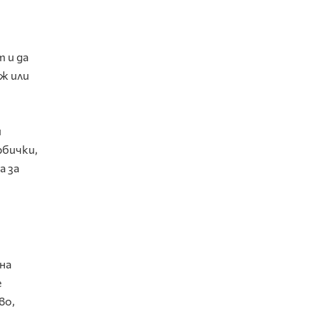
 и да
ж или
и
рбички,
а за
на
е
во,