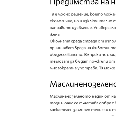
Предимства на н
Тя е модно решение, което може д
екологична, но и изключително 
направите изявление. Универсал
жена.
Околната среда страда от изпол
причиняват вреда на животните
обезлесяването. Въпреки че същ
те могат да бъдат по-скъпи от с
многократна употреба. Тя може д
Маслиненозелено
Маслиненозеленото е един от на
този нюанс се съчетава добре с 
ласкателен за много тениски и т