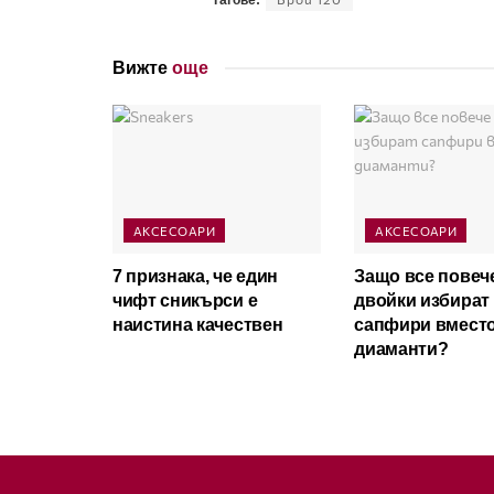
Вижте
още
АКСЕСОАРИ
АКСЕСОАРИ
7 признака, че един
Защо все повеч
чифт сникърси е
двойки избират
наистина качествен
сапфири вмест
диаманти?