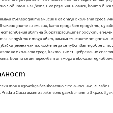
бено любители на цвета, има различни нюанси, които биха 
амали въглеродните емисии и да опази околната среда. М
 въглеродните си емисии, като продават продукти, изра
естествения цвят на биоразградимите продукти е зелен
та на прдукти с този цвят, намаля емисиите от допълн
звайки зелена чанта, можете да се чувствате добре с тов
агате на околната среда, както и че същевременно спест
хората, които се интересуват от мода и екология едноврем
алност
секи тон и изглежда великолепно с тъмносиньо, лилаво и
 Prada и Gucci имат характерни дамски чанти в красив зел