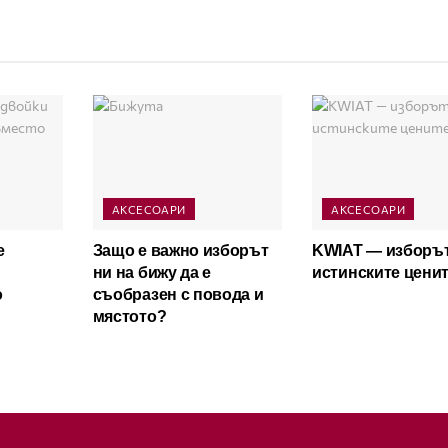
АКСЕСОАРИ
АКСЕСОАРИ
е
Защо е важно изборът
KWIAT — изборът
ни на бижу да е
истинските цени
о
съобразен с повода и
мястото?