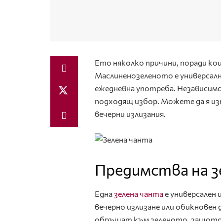
Ето няколко причини, поради ко
Маслиненозеленото е универсално
ежедневна употреба. Независимо 
подходящ избор. Можете да я из
вечерни излизания.
Предимства на з
Една
зелена
чанта
е универсален 
вечерно излизане или обикновен д
обръщат към зеленото, защото 