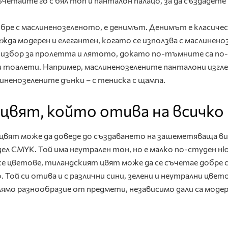
четайте го с бял топ и панталон палацо, за да създадете
обре с маслиненозеленото, е денимът. Денимът е класиче
ежда модерен и елегантен, когато се използва с маслинено
 избор за пролетта и лятото, докато по-тъмните са по-
и тоалети. Например, маслиненозелените панталони изг
линенозелените дънки – с тениска с щампа.
 цвят, който отива на всичко
цвят може да доведе до създаването на зашеметяваща ви
л CMYK. Той има неутрален тон, но е малко по-студен ню
 цветове, тиландският цвят може да се съчетае добре 
ой си отива и с различни сини, зелени и неутрални цвето
олямо разнообразие от предмети, независимо дали са модер