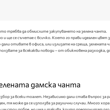
ито трябва да обмислите закупуването на зелена чанта.
 и ще се съчетае с всичко. Kоето го прави идеален цвят з
дали отивате в офиса, или излизате на среща, зелената ч
ползвате за всякакви поводи – от обикновена разходка, д
елената дамска чанта
избор за всеки тоалет. Независимо дали става въпрос за 
ен, тя може да се използва за различни случаи. Много хора
им стои добре, но има и такива, които предпочитат раз