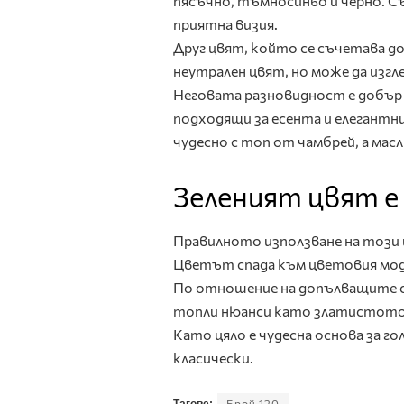
пясъчно, тъмносиньо и черно. Съ
приятна визия.
Друг цвят, който се съчетава д
неутрален цвят, но може да изгл
Неговата разновидност е добър
подходящи за есента и елегантн
чудесно с топ от чамбрей, а мас
Зеленият цвят е
Правилното използване на този 
Цветът спада към цветовия моде
По отношение на допълващите се
топли нюанси като златистото. Т
Като цяло е чудесна основа за г
класически.
Брой 120
Тагове: