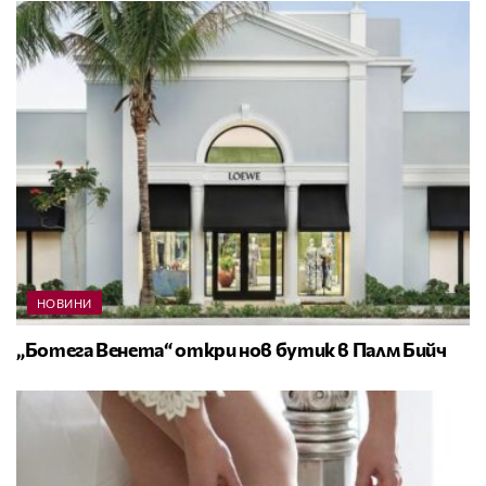
НОВИНИ
„Ботега Венета“ откри нов бутик в Палм Бийч