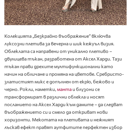
Колекцията „Безкрайно въображение“ включва
луксозни плетива за вечерна и шик кежуъл визия.
Облеклата са направени от уникално плетиво –
двулицева тъкан, разработена от Аксел Харди. Тази
тъкан прави дрехите мултифункционални като
начин на обличане и промяна на цветове. Сребристо-
златистият микс е допълнен от екрю, бежово и
черно. Рокли, наметки,
манта
и блузони се
трансформират в различни облекла и носят
посланието на Аксел Харди към дамите – да следват
въображението си и смело да откриват нови
хоризонти. Мекотата на плетивата и нежният
лъскав ефект правят аутфитите перфектен избор