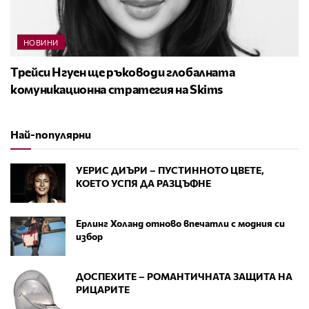
НОВИНИ
Трейси Нгуен ще ръководи глобалната
комуникационна стратегия на Skims
Най-популярни
УЕРИС ДИЪРИ – ПУСТИННОТО ЦВЕТЕ,
КОЕТО УСПЯ ДА РАЗЦЪФНЕ
Ерлинг Холанд отново впечатли с модния си
избор
ДОСПЕХИТЕ – РОМАНТИЧНАТА ЗАЩИТА НА
РИЦАРИТЕ