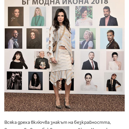
Всяка дреха включва знакът на безкрайността,