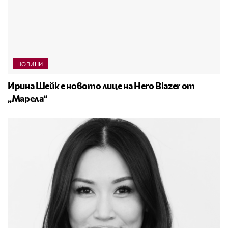
НОВИНИ
Ирина Шейк е новото лице на Hero Blazer от
„Марела“