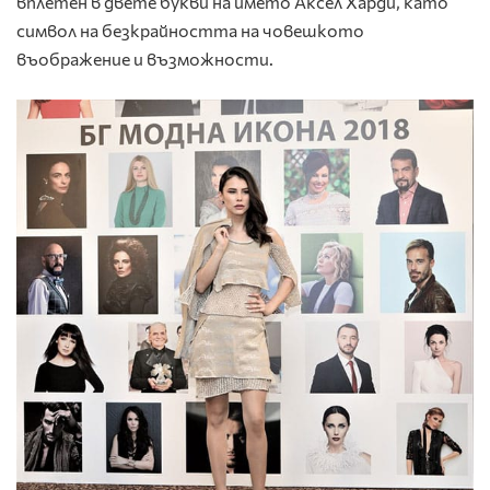
вплетен в двете букви на името Аксел Харди, като
символ на безкрайността на човешкото
въображение и възможности.