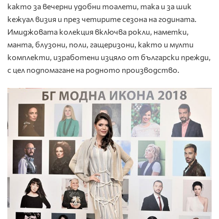
както за вечерни удобни тоалети, така и за шик
кежуал визия и през четирите сезона на годината.
Имиджовата колекция включва рокли, наметки,
манта, блузони, поли, гащеризони, както и мулти
комплекти, изработени изцяло от български прежди,
с цел подпомагане на родното производство.