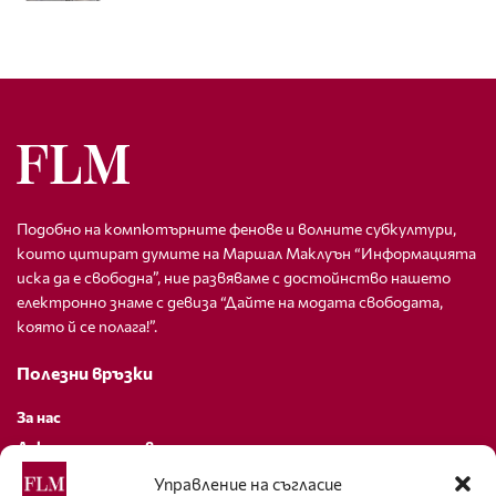
Подобно на компютърните фенове и волните субкултури,
които цитират думите на Маршал Маклуън “Информацията
иска да е свободна”, ние развяваме с достойнство нашето
електронно знаме с девиза “Дайте на модата свободата,
която й се полага!”.
Полезни връзки
За нас
Декларация за поверителност
Политика за бисквитки
Управление на съгласие