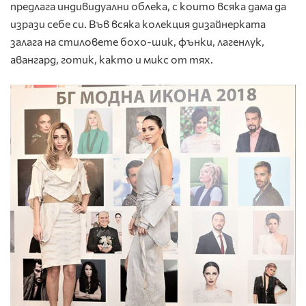
предлага индивидуални облека, с които всяка дама да
изрази себе си. Във всяка колекция дизайнерката
залага на стиловете бохо-шик, фънки, лагенлук,
авангард, готик, както и микс от тях.