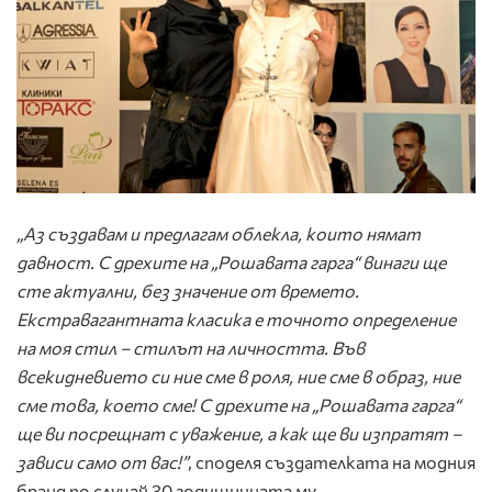
„Аз създавам и предлагам облекла, които нямат
давност. С дрехите на „Рошавата гарга“ винаги ще
сте актуални, без значение от времето.
Екстравагантната класика е точното определение
на моя стил – стилът на личността. Във
всекидневието си ние сме в роля, ние сме в образ, ние
сме това, което сме! С дрехите на „Рошавата гарга“
ще ви посрещнат с уважение, а как ще ви изпратят –
зависи само от вас!”
, споделя създателката на модния
бранд по случай 30 годишнината му.