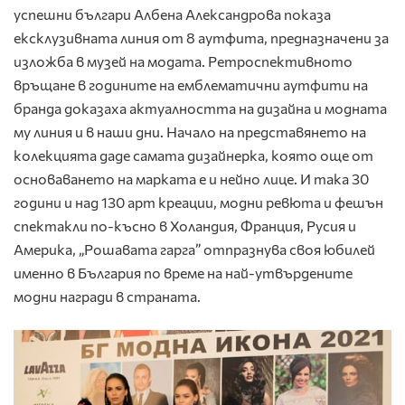
успешни българи Албена Александрова показа
ексклузивната линия от 8 аутфита, предназначени за
изложба в музей на модата. Ретроспективното
връщане в годините на емблематични аутфити на
бранда доказаха актуалността на дизайна и модната
му линия и в наши дни. Начало на представянето на
колекцията даде самата дизайнерка, която още от
основаването на марката е и нейно лице. И така 30
години и над 130 арт креации, модни ревюта и фешън
спектакли по-късно в Холандия, Франция, Русия и
Америка, „Рошавата гарга” отпразнува своя юбилей
именно в България по време на най-утвърдените
модни награди в страната.