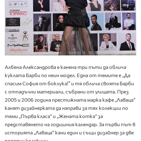
Албена Александрова е канена три пъти да облича
куклата Барби по неин модел. Една от темите е „Да
спасим София от боклука!” и тя облича своята Барби
с отпадъчни материали, събрани от улицата. През
2005 и 2006 година престижната марка кафе „Лаваца“
канят дизайнерката да направи за тях колекции по
теми „Първа класа“ и „Жената котка“ за
представянето на годишния календар. За първи път в
историята „Лаваца“ кани един и същи дизайнер за две
поредни колекции.