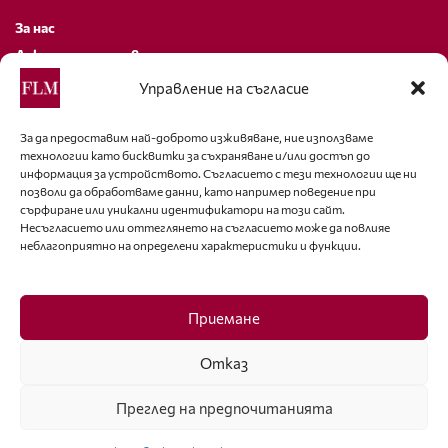
За нас
Декларация за поверителност
Политика за бисквитки
Управление на съгласие
За контакти
За да предоставим най-доброто изживяване, ние използваме
технологии като бисквитки за съхраняване и/или достъп до
editor@fashion-lifestyle.net
информация за устройството. Съгласието с тези технологии ще ни
позволи да обработваме данни, като например поведение при
+359 88 227 33 47
сърфиране или уникални идентификатори на този сайт.
Несъгласието или оттеглянето на съгласието може да повлияе
неблагоприятно на определени характеристики и функции.
Последвайте ни
Facebook
Приемане
Отказ
Преглед на предпочитанията
ISSN 1314-8915 Copyright © 2007-2025 Ot igla do konetz Ltd. & Fashion.bg
Ltd. All Rights Reserved