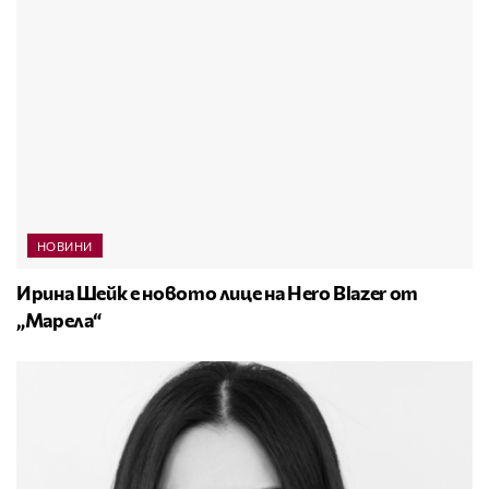
НОВИНИ
Ирина Шейк е новото лице на Hero Blazer от
„Марела“