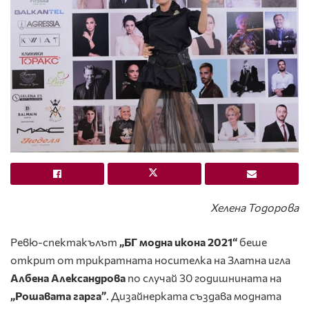
Хелена Тодорова
Ревю-спектакълът
„БГ модна икона 2021“
беше
открит от трикратната носителка на Златна игла
Албена Александрова
по случай 30 годишнината на
„Рошавата гарга”
. Дизайнерката създава моднaта