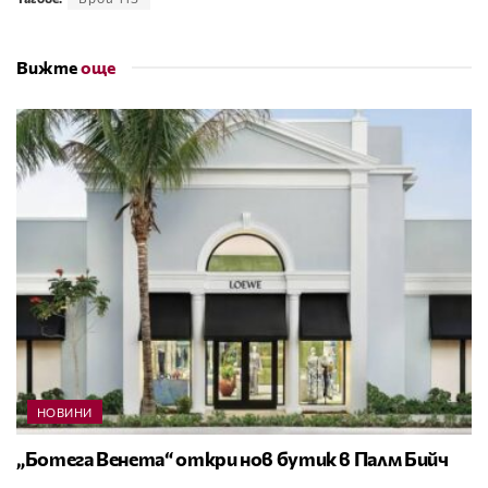
Вижте
още
НОВИНИ
„Ботега Венета“ откри нов бутик в Палм Бийч