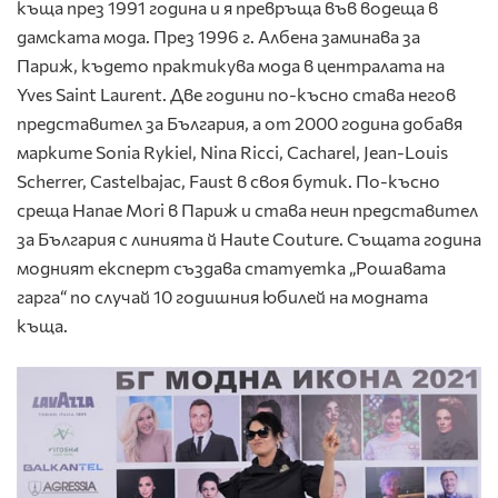
къща през 1991 година и я превръща във водеща в
дамската мода. През 1996 г. Албена заминава за
Париж, където практикува мода в централата на
Yves Saint Laurent. Две години по-късно става негов
представител за България, а от 2000 година добавя
марките Sonia Rykiel, Nina Ricci, Cacharel, Jean-Louis
Scherrer, Castelbajac, Faust в своя бутик. По-късно
среща Hanae Mori в Париж и става неин представител
за България с линията й Haute Couture. Същата година
модният експерт създава статуетка „Рошавата
гарга“ по случай 10 годишния юбилей на модната
къща.