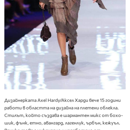
Дизайнерката Axel Hardy/Aксел Харди вече 15 години
работи в областта на дизайна на плетени облекла.
Стилът, който създава е шармантен микс от бохо-
шик, фънк, етно, авангард, лагенлук, ърбън, кежуъл.