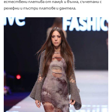
естествени плетива от памук и вълна, съчетани с
релефни и пъстри платове и дантела.