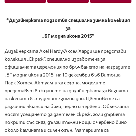
*Дизайнерката подготвя специална зимна колекция
за
„БГ модна икона 2015”
Дизайнерката Axel Hardy/Aксел Харди ще представи
колекция „Скреж”, специално изработена за
официалната церемония по връчването на наградите
„БГ модна икона 2015” на 10 декември във Витоша
Парк Хотел. Актуални за сезона, моделите
представят виждането на дизайнерката за визията
на жената в студените зимни дни. Цветовете са
различни нюанси на бяло, черно и червено. Облеклата
носят усещането за дантелен скреж, голи дървета
покрити със сняг, дълги тъмни нощи с червено вино
около камината и силен огън. Материите са