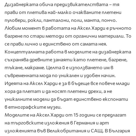
Дизайнерката обича предизвикателствата – тя
прави от плетива най-малко очакваните плетени
пуловери, рокли, панталони, поли, манта, пончо.
Любим момент в работата на Аксел Харди е ръчното
багрене по стари методи от органични материали. То
се прави лично и единствено от самата нея.
Концептуалната работа в моделите на дизайнерката
съхранява древните занаяти като плетене, багрене,
тъкане, макраме. Целта й е използването им в
съвременната мода по уникален и удобен начин.
Идеята на Аксел Харди е за в бъдеще все повече млади
хора да плетат и да носят плетени дрехи, а не
уникалните модели да бъдат единствено експонати
в етнографските музеи.
Моделите на Аксел Харди от 15 години се предлагат
на търговските изложения в Германия и арт
изложенията във Великобритания и САЩ. В България