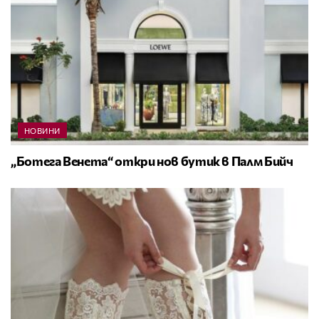
НОВИНИ
„Ботега Венета“ откри нов бутик в Палм Бийч