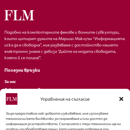
Подобно на компютърните фенове и волните субкултури,
които цитират думите на Маршал Маклуън “Информацията
иска да е свободна”, ние развяваме с достойнство нашето
електронно знаме с девиза “Дайте на модата свободата,
която й се полага!”.
Полезни връзки
За нас
Декларация за поверителност
Политика за бисквитки
Управление на съгласие
За контакти
За да предоставим най-доброто изживяване, ние използваме
технологии като бисквитки за съхраняване и/или достъп до
editor@fashion-lifestyle.net
информация за устройството. Съгласието с тези технологии ще ни
позволи да обработваме данни, като например поведение при