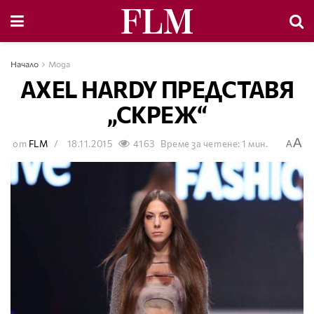
Начало
Мода
AXEL HARDY ПРЕДСТАВЯ
„СКРЕЖ“
A
от
FLM
18.11.2015
4163
Време за четене: 1 мин.
A