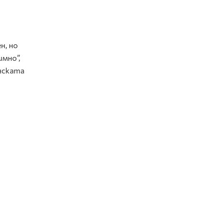
н, но
имно”,
инската