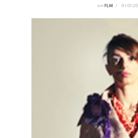
от
FLM
01.07.2