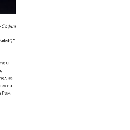
-София
iat”, “
те и
,
тел на
ел на
а Рим