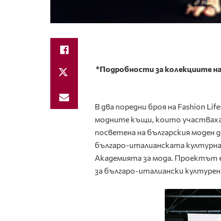
*Подробности за колекциите на А
В два поредни броя на Fashion Li
модните къщи, които участваха 
посветена на българския моден д
българо-италианската културна 
Академията за мода. Проектът е
за българо-италиански културен