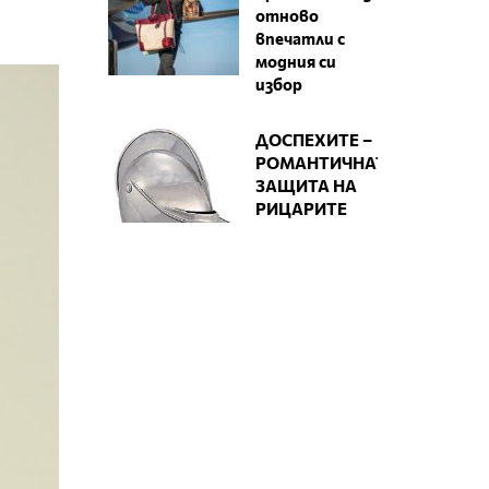
отново
впечатли с
модния си
избор
ДОСПЕХИТЕ –
РОМАНТИЧНАТА
ЗАЩИТА НА
РИЦАРИТЕ