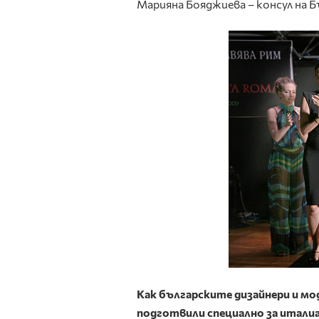
Марияна Бояджиева – консул на Б
Как българските дизайнери и мо
подготвили специално за итали