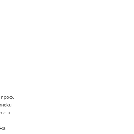
 проф.
ански
о г-н
-жа