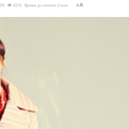
A
009
6515
Време за четене: 2 мин.
A