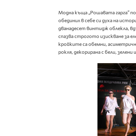
Модна къща „Рошавата гарга” по
обединил в себе си духа на исто
дванадесет винтидж облекла, вд
спазва строгото изискване за е
кройките са обемни, асиметрични
рокля, декорирана с бели, зелени