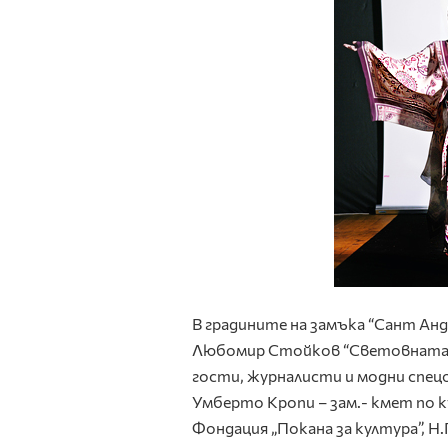
В градините на замъка “Сант Анд
Любомир Стойков “Световната м
гости, журналисти и модни спец
Умберто Кропи – зам.- кмет по к
Фондация „Покана за култура”, Н