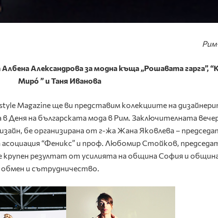
Рим
лбена Александрова за модна къща „Рошавата гарга”, “Kw
Мирó ” и Таня Иванова
festyle Magazine ще ви представим колекциите на дизайнери
в Деня на българската мода в Рим. Заключителната вечер
изайн, бе организирана от г-жа Жана Яковлева – председа
асоциация “Феникс” и проф. Любомир Стойков, председат
 крупен резултат от усилията на община София и общин
 обмен и сътрудничество.