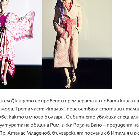
жело”, където се проведе и премиерата на новата книга на
ода. Трета част: Италия”, присъстваха стотици итали
ове, както и много българи. Събитието уважиха специалн
ултурата на община Рим, г-жа Розана Вано – президент на
.Пр. Атанас Младенов, българският посланик в Италия и г