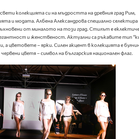
свети колекцията си на мъдрoстта на древния град Рим,
рията и модата. Албена Александрова специално селектира
ъхновени от миналото на този град. Стилът е еклектиче
легантност и женственост. Актуални са ръкавите тип “к
, а цветовете – ярки. Силен акцент в колекцията е булч
 и червени цветя – символ на българския национален флаг.