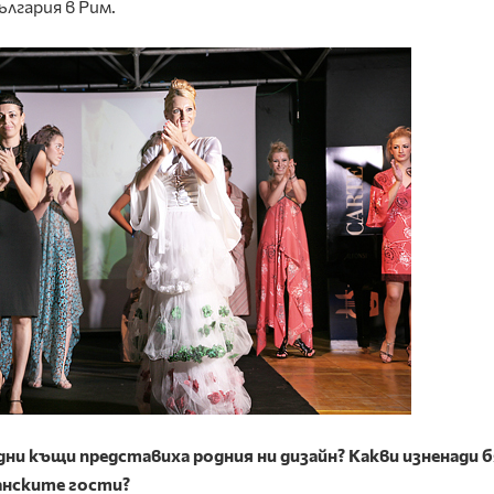
ългария в Рим.
дни къщи представиха родния ни дизайн? Какви изненади 
анските гости?