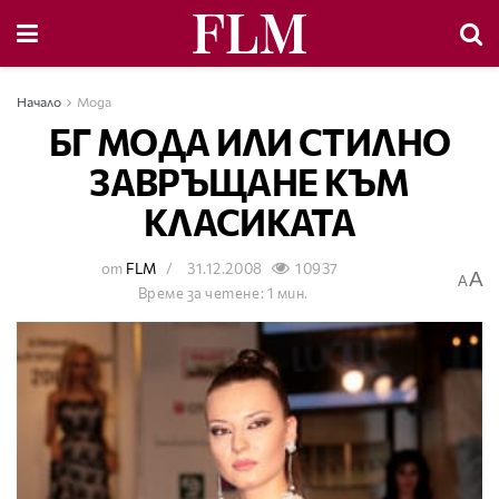
Начало
Мода
БГ МОДА ИЛИ СТИЛНО
ЗАВРЪЩАНЕ КЪМ
КЛАСИКАТА
от
FLM
31.12.2008
10937
A
A
Време за четене: 1 мин.