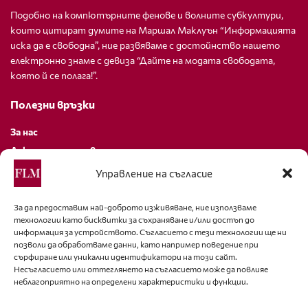
Подобно на компютърните фенове и волните субкултури,
които цитират думите на Маршал Маклуън “Информацията
иска да е свободна”, ние развяваме с достойнство нашето
електронно знаме с девиза “Дайте на модата свободата,
която й се полага!”.
Полезни връзки
За нас
Декларация за поверителност
Политика за бисквитки
Управление на съгласие
За контакти
За да предоставим най-доброто изживяване, ние използваме
технологии като бисквитки за съхраняване и/или достъп до
editor@fashion-lifestyle.net
информация за устройството. Съгласието с тези технологии ще ни
позволи да обработваме данни, като например поведение при
+359 88 227 33 47
сърфиране или уникални идентификатори на този сайт.
Несъгласието или оттеглянето на съгласието може да повлияе
неблагоприятно на определени характеристики и функции.
Последвайте ни