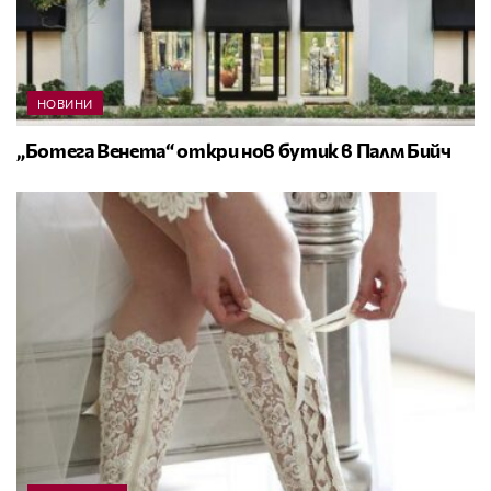
НОВИНИ
„Ботега Венета“ откри нов бутик в Палм Бийч