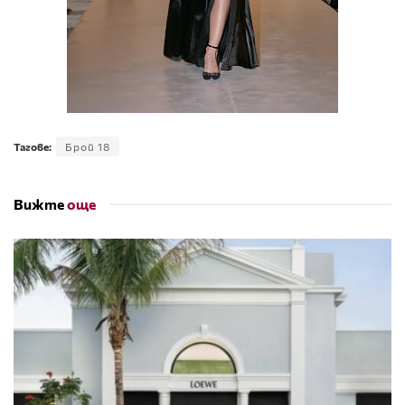
Тагове:
Брой 18
Вижте
още