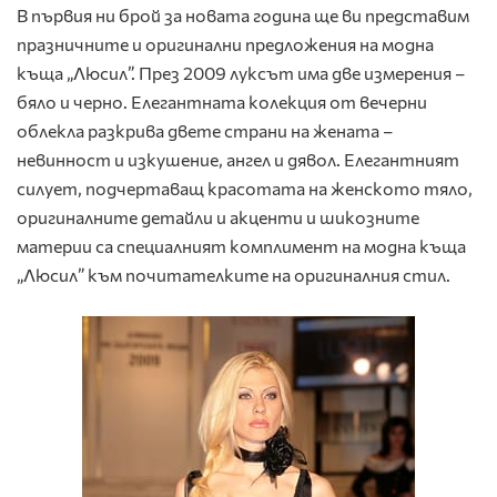
В първия ни брой за новата година ще ви представим
празничните и оригинални предложения на модна
къща „Люсил”. През 2009 луксът има две измерения –
бяло и черно. Елегантната колекция от вечерни
облекла разкрива двете страни на жената –
невинност и изкушение, ангел и дявол. Елегантният
силует, подчертаващ красотата на женското тяло,
оригиналните детайли и акценти и шикозните
материи са специалният комплимент на модна къща
„Люсил” към почитателките на оригиналния стил.