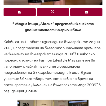
*
Модна къща „Люсил” представи женската
двойнственост в черно и бяло
Какви са най-новите изненади на българските модни
къщи, представени на благотворителната премиера
на “Алманах на българската мода 2009”? В няколко
поредни издания на Fashion Lifestyle Magazine ще ви
запознаем с най-актуалните и оригинални
предложения на българските модни къщи, взели
участие в благотворителното ревю по време на
премиерата на „Алманах на българската мода 2009” в
резиденция „Бояна”.