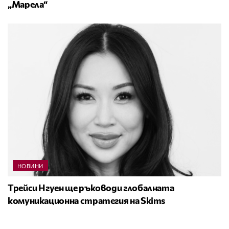
„Марела“
НОВИНИ
Трейси Нгуен ще ръководи глобалната
комуникационна стратегия на Skims