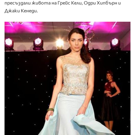
пресъздали живота на Грейс Кели, Одри Хипбърн и
Джаки Кенеди.