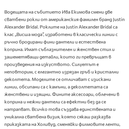
Водещата на събитието Ива Екимова смени две
сватбени рокли от американския фамилен бранд Justin
Alexander Bridal. Роклите на Justin Alexander Bridal са
клас „Висша мода”, изработени в класически линии с
ръчно бродирани фини дантели и естествена
коприна. Имат съблазнителен и женствен стил и
зашеметяващи детайли, които ги превръщат в
произведения на изкуството. Силуетът е
неповторим, с елегантно изрязан гръб и кристални
деколтета. Моделите се отличават с изискани
линии, обсипани са с камъни, а деколтетата са
женствени и изящни. Фините аксесоари, облечени в
коприна и нежни дантели са ефектни без да се
натрапват. Всичко това създава единствената и
уникална сватбена визия, която сякаш разказва
приказката на Холивуд, сменяйки филмовите ленти,