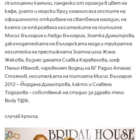
скъпоценни камъни, панделки от органза в цвят на
кафе, злато и морски бриз омагьосаха гостите на
официалното откриване на сватбения магазин, на
което се открояваха носителките на титлите
Мисис България и Лейди България, Златка Димитрова,
законодателката на българската мода и трикратна
носителка на престижната Златна игла Жана
Жекова, бизнес дамата Славка Каравелова, шеф
Пеньо Иванов, чаровният водещ на БГ Радио Атанас
Стоянов, носителката на титлата Мисис България
2012 – Йордана Димитрова, както и Славена
Тодорова – собственик на студио за здраво тяло
Body T@lk.
случай кръгла.