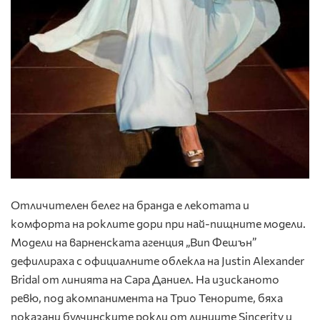
Отличителен белег на бранда е лекотата и
комфорта на роклите дори при най-пищните модели.
Модели на варненската агенция „Вип Фешън”
дефилираха с официалните облекла на Justin Alexander
Bridal от линията на Сара Даниел. На изисканото
ревю, под акомпанимента на Трио Тенорите, бяха
показани булчинските рокли от линиите Sincerity и