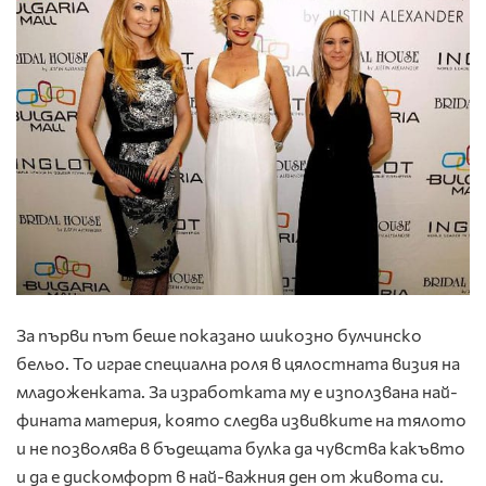
За първи път беше показано шикозно булчинско
бельо. То играе специална роля в цялостната визия на
младоженката. За изработката му е използвана най-
фината материя, която следва извивките на тялото
и не позволява в бъдещата булка да чувства какъвто
и да е дискомфорт в най-важния ден от живота си.