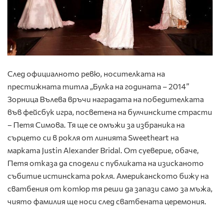
След официалното ревю, носителката на
престижната титла „Булка на годината – 2014”
Зорница Вълева връчи наградата на победителката
във фейсбук игра, посветена на булчинските страсти
– Петя Симова. Тя ще се омъжи за избраника на
сърцето си в рокля от линията Sweetheart на
марката Justin Alexander Bridal. От суеверие, обаче,
Петя отказа да сподели с публиката на изисканото
събитие истинската рокля. Американското бижу на
сватбения от котюр тя реши да запази само за мъжа,
чиято фамилия ще носи след сватбената церемония.