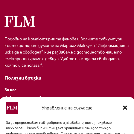
Подобно на компютърните фенове и волните субкултури,
които цитират думите на Маршал Маклуън “Информацията
иска да е свободна”, ние развяваме с достойнство нашето
електронно знаме с девиза “Дайте на модата свободата,
която й се полага!”.
Полезни връзки
За нас
Декларация за поверителност
Политика за бисквитки
Управление на съгласие
За контакти
За да предоставим най-доброто изживяване, ние използваме
технологии като бисквитки за съхраняване и/или достъп до
editor@fashion-lifestyle.net
информация за устройството. Съгласието с тези технологии ще ни