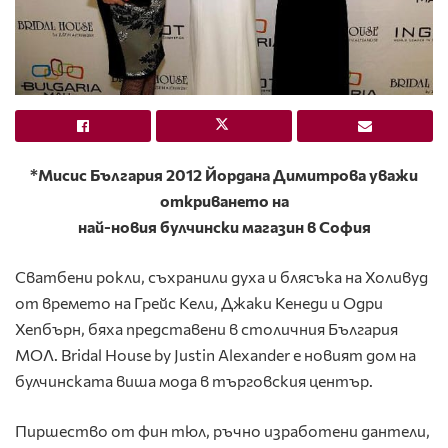
*Мисис България 2012 Йордана Димитрова уважи
откриването на
най-новия булчински магазин в София
Сватбени рокли, съхранили духа и блясъка на Холивуд
от времето на Грейс Кели, Джаки Кенеди и Одри
Хепбърн, бяха представени в столичния България
МОЛ. Bridal House by Justin Alexander е новият дом на
булчинската виша мода в търговския център.
Пиршество от фин тюл, ръчно изработени дантели,