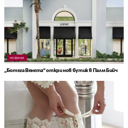
НОВИНИ
„Ботега Венета“ откри нов бутик в Палм Бийч