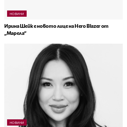
НОВИНИ
Ирина Шейк е новото лице на Hero Blazer от
„Марела“
НОВИНИ