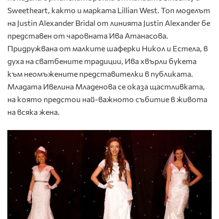
Sweetheart, както и марката Lillian West. Топ моделът
на Justin Alexander Bridal от линията Justin Alexander бе
представен от чаровната Ива Атанасова.
Придружвана от малките шаферки Никол и Естела, в
духа на сватбените традиции, Ива хвърли букета
към неомъжените представителки в публиката.
Младата Ивелина Младенова се оказа щастливката,
на която предстои най-важното събитие в живота
на всяка жена.