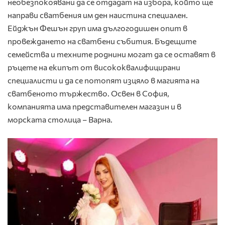
необезпокоявани да се отдадат на избора, който ще
направи сватбения им ден наистина специален.
Ейджън Фешън груп има дългогодишен опит в
провеждането на сватбени събития. Бъдещите
семейства и техните роднини могат да се оставят в
ръцете на екипът от висококвалифицирани
специалисти и да се потопят изцяло в магията на
сватбеното тържество. Освен в София,
компанията има представителен магазин и в
морската столица – Варна.