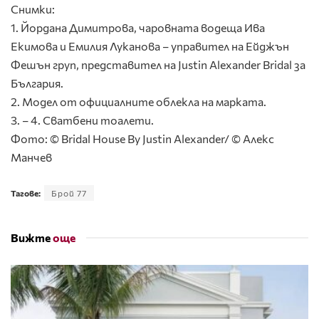
Снимки:
1. Йордана Димитрова, чаровната водеща Ива
Екимова и Емилия Луканова – управител на Ейджън
Фешън груп, представител на Justin Alexander Bridal за
България.
2. Модел от официалните облекла на марката.
3. – 4. Сватбени тоалети.
Фото: © Bridal House By Justin Alexander/ © Алекс
Манчев
Тагове:
Брой 77
Вижте
още