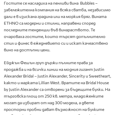
Гостите се насладиха на пенливи вина Bubbles –
забележителна компания на всяка сватба, независимо
дали е в изискана градина или на моркия бряг. Вината
ETHNO са модерни и стилни, направени според
последните тенденции във винараството. Те
очароваха гостите, които търсят допълнително
стил и финес в ежедневието си и искат качеаствено
вино на достъпни цени.
Ейджън Фешън груп държи пълните права за
продажба и на всички линии на модния гигант Justin
Alexander Bridal – Justin Alexander, Sincerity и Sweetheart,
както и марката Lillian West. Вратите на Bridal House
by Justin Alexander са отворени за бъдещите булки. На
търговска площ от 250 кв. метра, младоженките
могат да избират от над 300 модела, а двете
просторни пробни дават възможност на булките