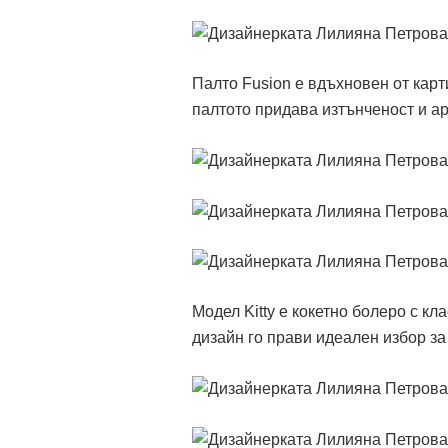
Палто Fusion е вдъхновен от карт
палтото придава изтънченост и ар
Модел Kitty е кокетно болеро с к
дизайн го прави идеален избор за