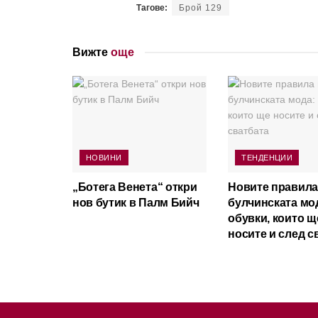
Тагове:
Брой 129
Вижте
още
НОВИНИ
ТЕНДЕНЦИИ
„Ботега Венета“ откри
Новите правила
нов бутик в Палм Бийч
булчинската мо
обувки, които щ
носите и след с