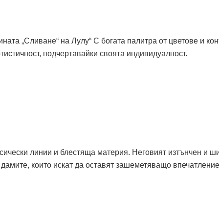
ината „Сливане“ на Лулу“ С богата палитра от цветове и кон
тистичност, подчертавайки своята индивидуалност.
ласически линии и блестяща материя. Неговият изтънчен и ш
 дамите, които искат да оставят зашеметяващо впечатление