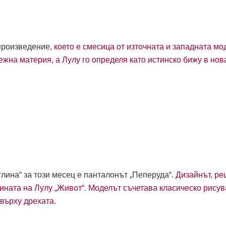
произведение
, което е смесица от източната и западната м
нежна материя, а Лулу го определя като истинско бижу в нов
тлина“ за този месец е панталонът „Пеперуда“
. Дизайнът, р
тината на Лулу „Живот“. Моделът съчетава класическо рисув
върху дрехата.