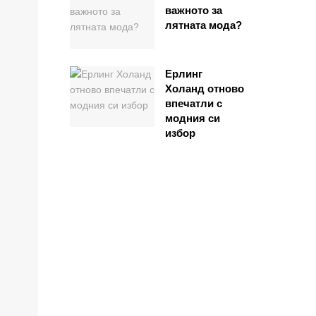
важното за
лятната мода?
Ерлинг
Холанд отново
впечатли с
модния си
избор