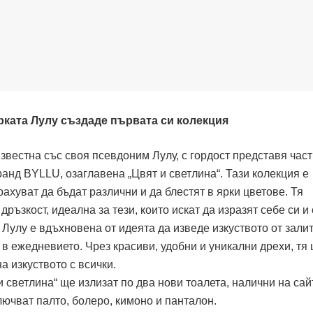
рката Лулу създаде първата си колекция
вестна със своя псевдоним Лулу, с гордост представя част
анд BYLLU, озаглавена „Цвят и светлина“. Тази колекция е
рахуват да бъдат различни и да блестят в ярки цветове. Тя
дръзкост, идеална за тези, които искат да изразят себе си и
. Лулу е вдъхновена от идеята да изведе изкуството от зали
 в ежедневието. Чрез красиви, удобни и уникални дрехи, тя 
 изкуството с всички.
и светлина“ ще излизат по два нови тоалета, налични на сай
ючват палто, болеро, кимоно и панталон.