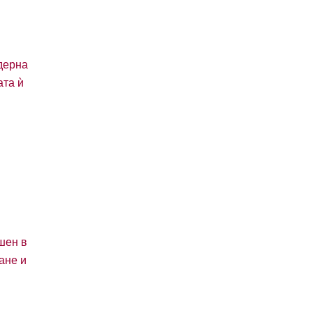
одерна
ата ѝ
ешен в
ане и