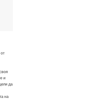
 от
 своя
те и
цели да
та на