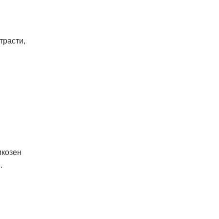
трасти,
икозен
.