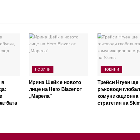
НОВИНИ
НОВИНИ
 в
Ирина Шейк е новото
Трейси Нгуен ще
да:
лице на Hero Blazer от
ръководи глобал
е
„Марела“
комуникационна
ватбата
стратегия на Ski