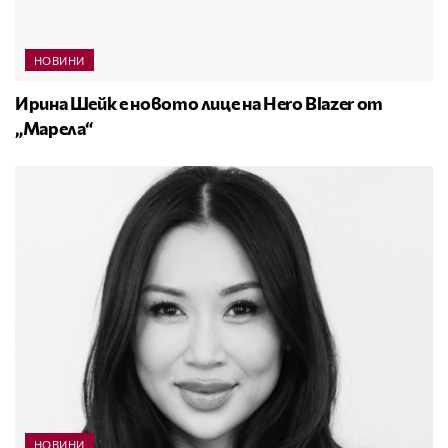
НОВИНИ
Ирина Шейк е новото лице на Hero Blazer от
„Марела“
НОВИНИ