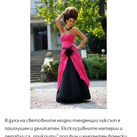
В духа на световните модни тенденции луксът е
приглушен и деликатен. Ексклузивните материи и
детайли са „прикрити” под фин и елегантен френски