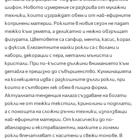
шифон. Новото измерение се разкрива от мулажни
техники, които изграждат обем и от най-ефирните
копринени материи. Роклите в новия сезон не падат
тежко към земята, а деликатно и нежно обгръщат
фигурата. Цветовете са сапфир, мента, касис, корал
и фуксия. Елегантните малки рокли са с волани и
набори, декорации с пера, метални мъниста и
кристали. При по-късите дължини вниманието към
детайла е прецизно до съвършенство. Кулминацията
на колекцията идва с разкошните дълги рокли, при
които е сътворен лек обем в пищна форма.
Актуалната тенденция налага създаване на богати
рокли не от тежки текстили, кринолини и подплати,
а с помощта на сложни ръчни техники, използващи
най-ефирните материи. От класически до по-
авангардни и екстравагантни, малките и големи
рокли впечатляват с наситени и свежи тонове. В