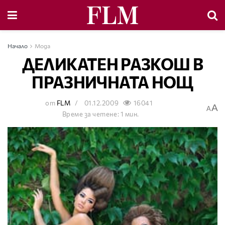
Начало
Мода
ДЕЛИКАТЕН РАЗКОШ В
ПРАЗНИЧНАТА НОЩ
от
FLM
01.12.2009
16041
A
A
Време за четене: 1 мин.