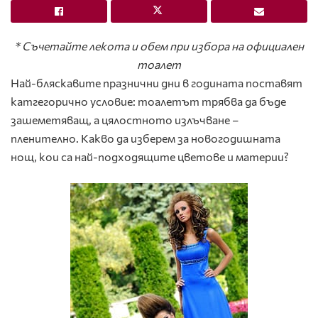
* Съчетайте лекота и обем при избора на официален
тоалет
Най-бляскавите празнични дни в годината поставят
катгегорично условие: тоалетът трябва да бъде
зашеметяващ, а цялостното излъчване –
пленително. Какво да изберем за новогодишната
нощ, кои са най-подходящите цветове и материи?