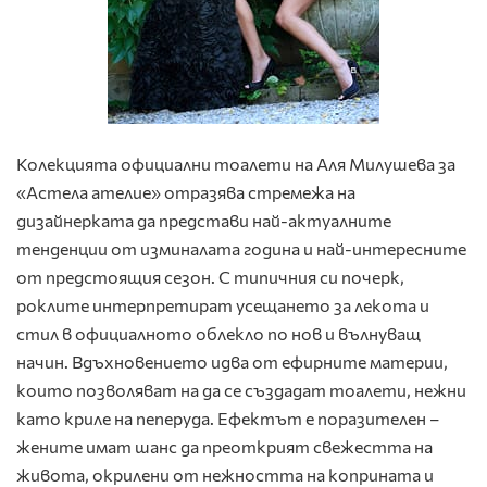
Колекцията официални тоалети на Аля Милушева за
«Астела ателие» отразява стремежа на
дизайнерката да представи най-актуалните
тенденции от изминалата година и най-интересните
от предстоящия сезон. С типичния си почерк,
роклите интерпретират усещането за лекота и
стил в официалното облекло по нов и вълнуващ
начин. Вдъхновението идва от ефирните материи,
които позволяват на да се създадат тоалети, нежни
като криле на пеперуда. Ефектът е поразителен –
жените имат шанс да преоткрият свежестта на
живота, окрилени от нежността на коприната и