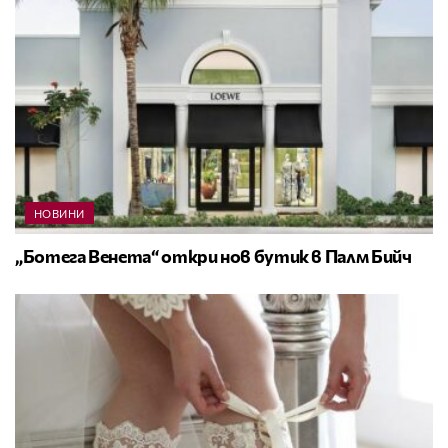
НОВИНИ
„Ботега Венета“ откри нов бутик в Палм Бийч