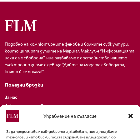
Подобно на компютърните фенове и волните субкултури,
които цитират думите на Маршал Маклуън “Информацията
иска да е свободна”, ние развяваме с достойнство нашето
електронно знаме с девиза “Дайте на модата свободата,
която й се полага!”.
Полезни връзки
За нас
Декларация за поверителност
Политика за бисквитки
Управление на съгласие
За контакти
За да предоставим най-доброто изживяване, ние използваме
технологии като бисквитки за съхраняване и/или достъп до