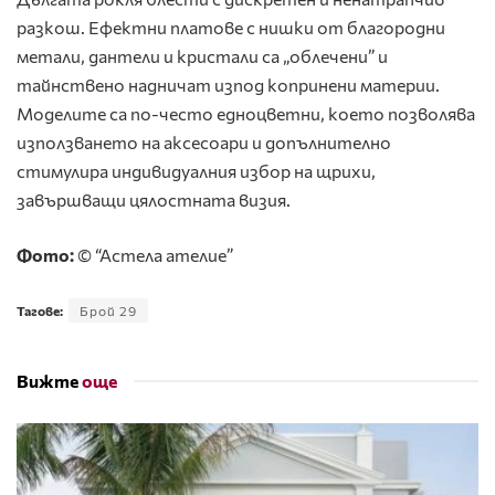
разкош. Ефектни платове с нишки от благородни
метали, дантели и кристали са „облечени” и
тайнствено надничат изпод копринени материи.
Моделите са по-често едноцветни, което позволява
използването на аксесоари и допълнително
стимулира индивидуалния избор на щрихи,
завършващи цялостната визия.
Фото:
© “Астела ателие”
Тагове:
Брой 29
Вижте
още