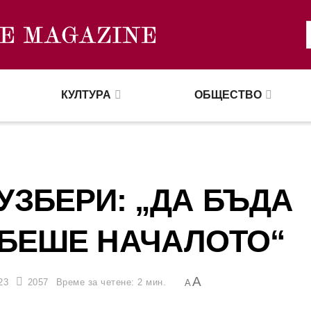
КУЛТУРА
ОБЩЕСТВО
УЗБЕРИ: „ДА БЪДА
 БЕШЕ НАЧАЛОТО“
A
23
2057
Време за четене: 2 мин.
A