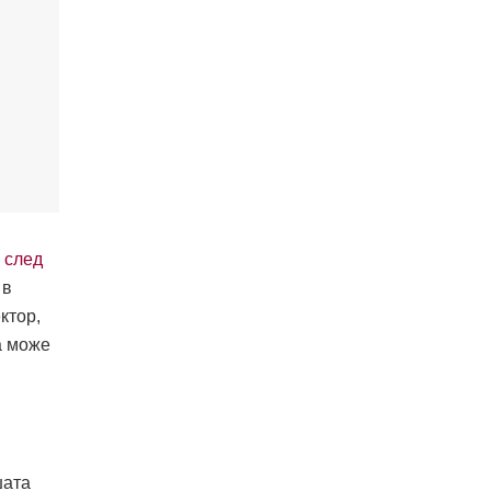
 след
 в
ктор,
а може
шата