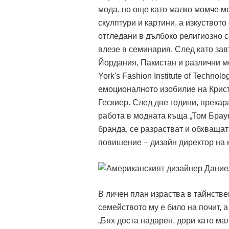
мода, но още като малко момче ме
скулптури и картини, а изкуството
отгледани в дълбоко религиозно 
влезе в семинария.
След като зав
Йордания, Пакистан и различни м
York's Fashion Institute of Techno
емоционалното изобилие на Крис
Гескиер. След две години, прекар
работа в модната къща „Том Браун
бранда, се разрастват и обхващат
повишение – дизайн директор на 
В личен план израства в тайнстве
семейството му е било на почит, 
„Бях доста надарен, дори като ма