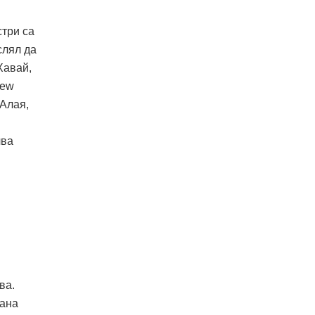
стри са
слял да
Хавай,
New
 Алая,
чва
ва.
тана