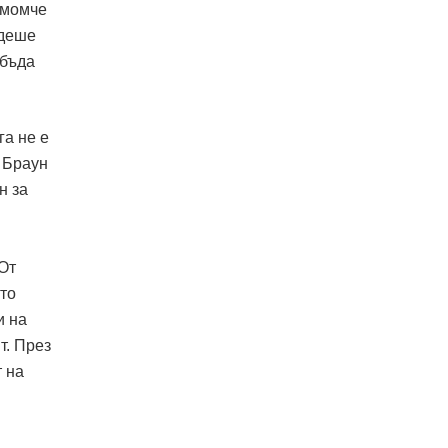
 момче
одеше
 бъда
га не е
 Браун
н за
От
то
и на
т. През
 на