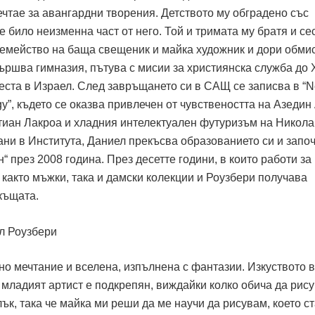
чтае за авангардни творения. Детството му обградено със
 е било неизменна част от него. Той и тримата му братя и се
семейство на баща свещеник и майка художник и дори обми
ършва гимназия, пътува с мисии за християнска служба до 
еста в Израел. След завръщането си в САЩ се записва в “
logy”, където се оказва привлечен от чувствеността на Азедин
тиан Лакроа и хладния интелектуален футуризъм на Никола
ани в Института, Даниел прекъсва образованието си и запо
“ през 2008 година. През десетте години, в които работи за
 както мъжки, така и дамски колекции и Роузбери получава
къщата.
но мечтание и вселена, изпълнена с фантазии. Изкуството в
а младият артист е подкрепян, виждайки колко обича да рису
лък, така че майка ми реши да ме научи да рисувам, което с