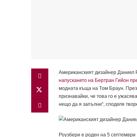
Американският дизайнер Даниел 
напускането на Бертран Гийон пр
модната къща на Том Браун. През 
признавайки, че това го е ужасява
нещо да я запълни“, споделя твор
Роузбери е роден на 5 септември 