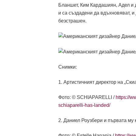
Бланшет, Ким Кардашиян, Адел и 
и са създадени да вдъхновяват, и
безстрашен.
Снимки:
1. Артистичният директор на „Ски
Фото: © SCHIAPARELLI /
https://w
schiaparelli-has-landed/
2. Даниел Роузбери и първата му 
Фото: © Estelle Hanania /
https://w