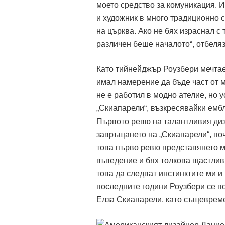
моето средство за комуникация. И
и художник в много традиционно 
на църква. Ако не бях израснал с
различен беше началото“, отбеляз
Като тийнейджър Роузбери мечтаел
имал намерение да бъде част от 
не е работил в модно ателие, но 
„Скиапарели“, възкресявайки емб
Първото ревю на талантливия диз
завръщането на „Скиапарели“, по
това първо ревю представянето ми
въведение и бях толкова щастлив,
това да следват инстинктите ми и 
последните години Роузбери се п
Елза Скиапарели, като същевреме