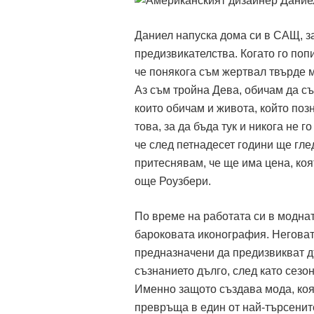
Даниел напуска дома си в САЩ, за
предизвикателства. Когато го попи
че понякога съм жертвал твърде м
Аз съм тройна Дева, обичам да съ
които обичам и живота, който поз
това, за да бъда тук и никога не г
че след петнадесет години ще глед
притеснявам, че ще има цена, коя
още Роузбери.
По време на работата си в модна
бароковата иконография. Неговата
предназначени да предизвикват дъ
съзнанието дълго, след като сезон
Именно защото създава мода, коят
превръща в един от най-търсените