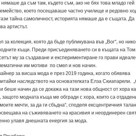
 нямаше да съм там, където съм, ако не бях това младо гей
семейство, което посещаваше частно училище и редовно х
 тази тайна самоличност, историята нямаше да е същата. Да
ва артистът.
 за колекция, която да бъде публикувана във „Вог“, но нико
модните къщи. Преди присъединяването си в къщата на Том
усетът му за създаване и експериментиране го прави идеале
лематични им мотиви по смел и нов начин.
айнер за висша мода е през 2019 година, когато обявява
читайки наследството на основателката Елза Скиапарели. „
 беше начин да се докажа на тази нова общност от хора ка
 защото модната къща ме обгради с хора, които са отдаден
моите мечти, за да ги сбъдна“, споделя ексцентричния талан
освещава на съживяването на красивия и неординерен свят
нно улавя днешната енергия за мода.