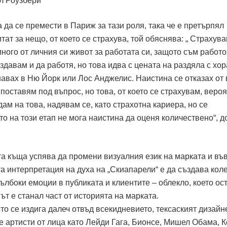
 да се премести в Париж за тази роля, така че е претърпял
тат за нещо, от което се страхува, той обяснява: „ Страхува
ного от личния си живот за работата си, защото съм работо
здавам и да работя, но това идва с цената на раздяла с хор
навах в Ню Йорк или Лос Анджелис. Наистина се отказах от 
о поставям под въпрос, но това, от което се страхувам, вероя
ам на това, надявам се, като страхотна кариера, но се
то на този етап не мога наистина да оценя количествено“, 
та къща успява да промени визуалния език на марката и въ
 интерпретация на духа на „Скиапарели“ е да създава коле
лбоки емоции в публиката и клиентите – облекло, което ос
ът е станал част от историята на марката.
о се издига далеч отвъд всекидневието, тексаският дизайн
 артисти от лица като Лейди Гага, Бионсе, Мишел Обама, К