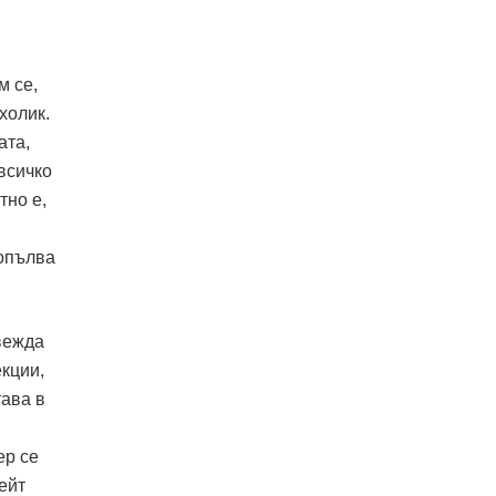
м се,
холик.
ата,
всичко
тно е,
допълва
вежда
кции,
тава в
ер се
ейт