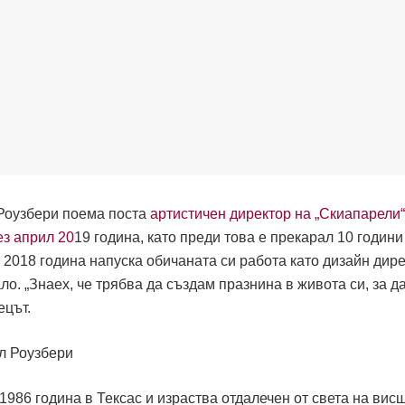
Роузбери поема поста
артистичен директор на „Скиапарели“
ез април 20
19 година, като преди това е прекарал 10 години
2018 година напуска обичаната си работа като дизайн дире
ло. „Знаех, че трябва да създам празнина в живота си, за д
ецът.
1986 година в Тексас и израства отдалечен от света на вис