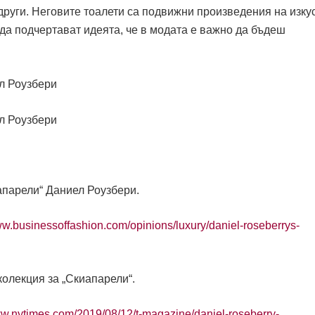
други. Неговите тоалети са подвижни произведения на изку
 да подчертават идеята, че в модата е важно да бъдеш
апарели“ Даниел Роузбери.
ww.businessoffashion.com/opinions/luxury/daniel-roseberrys-
колекция за „Скиапарели“.
ww.nytimes.com/2019/08/12/t-magazine/daniel-roseberry-