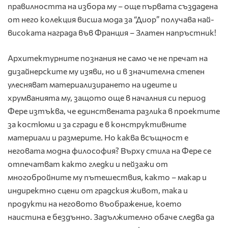
правилността на избора му – още първата създадена
от него колекция висша мода за “Диор” получава най-
високата награда във Франция – Златен напръстник!
Архитектурните познания не само че не пречат на
дизайнерските му изяви, но и в значителна степен
улесняват материализирането на идеите и
хрумванията му, защото още в началния си период
Фере изтъква, че единствената разлика в проектите
за костюми и за сгради е в конструктивните
материали и размерите. Но каква всъщност е
неговата модна философия? Върху стила на Фере се
отпечатват както гледки и пейзажи от
многобройните му пътешествия, както – макар и
индиректно сцени от градския живот, така и
продукти на неговото въображение, което
наистина е бездънно. Задължително обаче следва да