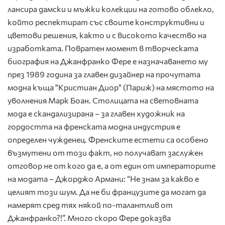
лансира дамски и мъжки колекции на готово облекло,
който респектират със своите конструктивни и
цветови решения, както и с високото качество на
изработката. Повратен момент в творческата
биография на Джанфранко Фере е назначаването му
през 1989 година за главен дизайнер на прочутата
модна къща "Кристиан Диор" (Париж) на мястото на
уволнения Марк Боан. Столицата на световната
мода е скандализирана – за главен художник на
гордостта на френската модна индустрия е
определен чужденец. Френските естети са особено
възмутени от този факт, но получават заслужен
отговор не от кого да е, а от един от императорите
на модата – Джорджо Армани: “Не знам за какво е
целият този шум. Да не би французите да могат да
намерят сред тях някой по-талантлив от
Джанфранко?!”. Много скоро Фере доказва