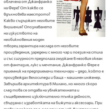
облечена от Джанфранко
на Фере? От какво се
вдъхновява маестрото?
Какво съдържат неговите
внушения? Опознаването
на изкуството на
необикновения моден
творец гарантира наслада от неговите
произведения, заредени с много чар и поезия на стила
и със сигурност предполага гмуркане в неговия океан
от фантазия, лукс и мечтание. Джанфранко Фере е
приемник на предприемачи техничари – дядо, който е
произвеждал велосипеди и баща – машинен инженер.
Завършва архитектура в Милано, но много скоро
след това се отдава на увлекателната и
същевременно изключително тънка дейност,
свързана с изработката на бижута и аксесоари. При
това не за кого да е, а за едни от най-влиятелните