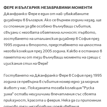
ФЕРЕ И БЪЛГАРИЯ: НЕЗАБРАВИМИ МОМЕНТИ
Джанфранко Фере е един от най-уважаваните
дизайнери в България. Ако се върнем години назад, ще
си спомним за две особено вълнуващи събития,
свъзани с неговата обаятелна личност: първото,
гостуването на италианския дизайнер в София през
1995 година и второто, представянето на цялостна
негова колекция през 2005 година. Какво е останало в
паметта ни от тези вълнуващи моменти на срещи с
изискания стил на Фере?
Гостуването на Джанфранко Фере в София през 1995
година се превърна в събития номер едно за модния
живот у нас. Показаната тогава колекция "Руска
зима" остави неизличими впечатления със своята
приказност, красота и феерия. Нека да си припомним
отново тези незабравими преживявания.