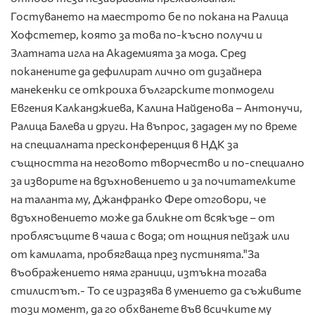
Гостуването на маестрото бе по покана на Ралица
Хофстетер, която за това по-късно получи и
Златната игла на Академията за мода. Сред
поканените да дефилират лично от дизайнера
манекенки се откроиха българските топмодели
Евгения Калканджиева, Калина Найденова – Антонучи,
Ралица Балева и други. На въпрос, зададен му по време
на специалната пресконференция в НДК за
същността на неговото творчество и по-специално
за изворите на вдъхновението и за почитателките
на таланта му, Джанфранко Фере отговори, че
вдъхновението може да бликне от всякъде – от
проблясъците в чаша с вода; от нощния пейзаж или
от камилата, пробягваща през пустинята."За
въображението няма граници, изтъкна тогава
стилистът.- То се изразява в умението да съживите
този момент, да го обхванете във всичките му