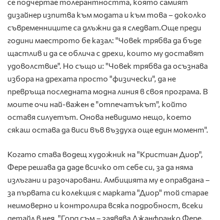
се подчертае толерантността, която самият
дизайнер изпитва към модата и към това – доколко
съвременниците са длъжни да я следват.Още преди
години маестрото бе казал: "Човек трябва да бъде
щастлив и да се облича с дрехи, които му доставят
удоволствие". Но също и: "Човек трябва да осъзнава
избора на дрехата просто "физически", да не
превръща последната модна линия в своя програма. В
моите очи най-важен е "отпечатъкът", който
оставя силуетът. Онова невидимо нещо, което
сякаш остава да виси във въздуха още един момент".
Когато става водещ художник на "Кристиан Диор",
Фере решава да даде всичко от себе си, за да няма
излъгани и разочаровани. Амбицията му е оправдана –
за първата си колекция с марката "Диор" той старае
неимоверно и контролира всяка подробност, всеки
детайл в нея. "Горд съм – заявява Джанфранко Фере,