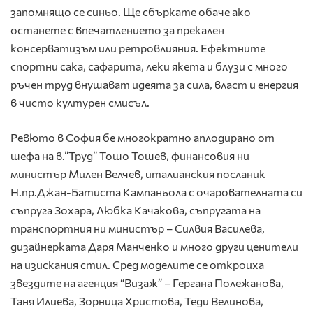
запомнящо се синьо. Ще сбъркате обаче ако
останете с впечатлението за прекален
консерватизъм или ретровлияния. Ефектните
спортни сака, сафарита, леки якета и блузи с много
ръчен труд внушават идеята за сила, власт и енергия
в чисто културен смисъл.
Ревюто в София бе многократно аплодирано от
шефа на в.”Труд” Тошо Тошев, финансовия ни
министър Милен Велчев, италианския посланик
Н.пр.Джан-Батиста Кампаньола с очарователната си
съпруга Зохара, Любка Качакова, съпругата на
транспортния ни министър – Силвия Василева,
дизайнерката Даря Манченко и много други ценители
на изискания стил. Сред моделите се откроиха
звездите на агенция “Визаж” – Гергана Полежанова,
Таня Илиева, Зорница Христова, Теди Велинова,