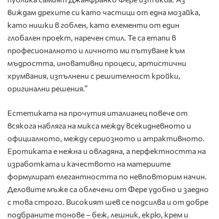
виждам дрехите си като частици от една мозайка,
като нишки в гоблен, като елементи от един
глобален проект, наречен стил. Те са етапи в
професионалното и личното ми пътуване към
мъдростта, иновативни процеси, артистични
хрумвания, изпълнени с решителност кройки,
оригинални решения.”
Естетиката на прочутия италианец повече от
всякога набляга на микса между всекидневното и
официалното, между сериозното и атрактивното.
Еротиката е нежна и овладяна, а перфектността на
изработката и качеството на материите
формулират елегантността по невповторим начин.
Деловите мъже са облечени от Фере удобно и заедно
с това строго. Високият шев се подсилва и от добре
подбраните тонове – беж, лешник, екрю, крем и