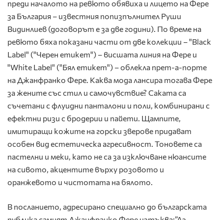
преди началото на ревюто обявиха и лицето на Фере
за България – известния попизпълнител Руши
Видинлиев (договорът е за две години). По време на
ревюто бяха показани части от две колекции – "Black
Label" ("Черен етикет") – висшата линия на Фере и
"White Label" ("Бял етикет") – облекла прет-а-порте
на Джанфранко Фере. Каква мода лансира тогава Фере
за жените със стил и самочувствие? Саката са
съчетани с флуидни панталони и поли, комбинирани с
ефектни ризи с бродерии и пайети. Щампите,
имитиращи кожите на горски зверове придават
особен вид естетическа агресивност. Тоновете са
пастелни и меки, като не са за изключване нюансите
на сивото, акцентите върху розовото и
оранжевото и чистотата на бялото.
В посланието, адресирано специално до българската
публика самият Джанфранко Фере изтъква:”Аз