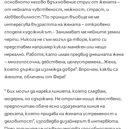
основното негово вдъхновение струи от жената –
от нейната чувственост, нежност, страст, и
любвеобилност."По принцип въобще не ме
интересува възрастта на жената – откровено
споделя художникът.- Занимават ме нейните земни
черти. Никога не съм могъл да творя, като си
представям например кукла-манекен или нещо
нереално. Работя, като имам предвид днешната жена
– многопосочна, действена, целеустремена…Жена,
която държи да изглежда добре". Впрочем, какви са
жените, облечени от Фере?
" Бих могъл да нарека линията, която следвам,
модерна, но сдържана. Не отричам нищо женствено,
предпочитам обаче ясно изразената линия на
дрехата, която придава на жената устременост и
деловитост", изповядва дизайнерът в интервюта.
През годините се усъвършенства способността на