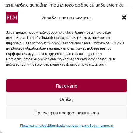
занимава с дизайна, той много добре си дава сметка
за необходимостта от ефективно взаимодействие
Управление на съгласие
между творческата и мениджърската дейност,
между емоциите и материалното производство.
За да предоставим най-доброто изживяване, ние използваме
Вглеждайки се в неговат творческа концепция, която
технологии като бисквитки за съхраняване и/или достъп до
ясно прозира в откровенията му, не може да не
информация за устройството. Съгласието с тези технологии ще ни
позволи да обработваме данни, като например поведение при
осмислим единствето, в което той разглежда
сърфиране или уникални идентификатори на този сайт.
традицията или още натрупания опит, от една
Несъгласието или оттеглянето на съгласието може да повлияе
неблагоприятно на определени характеристики и функции.
страна и емоционалното отреагирване, от друга. За
да се получи прекрасния краен продукт, трябва да се
изгради хармония между отделните детайли,
Приемане
мотиви, истории и хрумвания. Както заявява самият
дизайнер: „Всяко творение, всяка колекция улавя
Отказ
богатството и нюансите на емоциите и опита. И
Преглед на предпочитанията
всеки отделен елемент разказва история, вибрираща
от вдъхновение и идеи, следваща един общ път”.
Политика за бисквитки
Декларация за поверителност