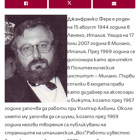
Джанфранко Фере е роден
на 15 август 1944 година в
Леняно, Италия. Умира на 17
юни 2007 година в Милано,
Италия. През 1969 година се
дипломира като архитект
в Политехническия
институт – Милано. Първи
стъпки в модата прави
като дизайнер на аксесоари
и бижута, когато през 1967
година започва да работи при Уолтър Албини. Около
името му започва да се шуми, когато през 1969
година негови творения са публикувани на
страниците на италианския „Вог”.Работи известно