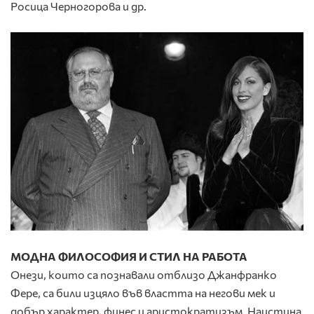
Росица Черногорова и др.
МОДНА ФИЛОСОФИЯ И СТИЛ НА РАБОТА
Онези, които са познавали отблизо Джанфранко
Фере, са били изцяло във властта на негови мек и
добър характер, финес и аристократизъм. Наистина