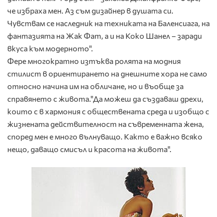
че избраха мен. Аз съм дизайнер в душата си.
Чувствам се наследник на техниката на Баленсиага, на
фантазията на Жак Фат, а и на Коко Шанел – заради
вкуса към модерното".
Фере многократно изтъква ролята на модния
стилист в ориентирането на днешните хора не само
относно начина им на обличане, но и въобще за
справянето с живота."Да можеш да създаваш дрехи,
които с в хармония с обществената среда и изобщо с
жизнената действителност на съвременната жена,
според мен е много вълнуващо. Както е важно всяко
нещо, даващо смисъл и красота на живота".