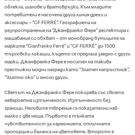
облекла, шалове и вратовръзки. Към младите
потребители е насочена друга линия дрехи и
аксесоари – “GF FERRÉ”. Географията на
разпространение на “Джанфранко Фере” респектира с
мащабания си обхват – от монобранд бутиците на
марките “Gianfranko Ferré” и “GF FERRÉ” до 1500
търговски локации, където се предлага заедно с други
марки. Джанфранко Фере е носител на такива
престижни модни награди като “Златен напръстник”,
“Златно око” и много други.
Светът на Джанфранко Фере покорява със своята
невероятна изтънченост. Изтънченост без
граници. Неговите творения са показателни най-
малко с две неща. Първото е тънката
чувствителност за хармонията, отличната
пропорция и баланса на цветовете. Второто е