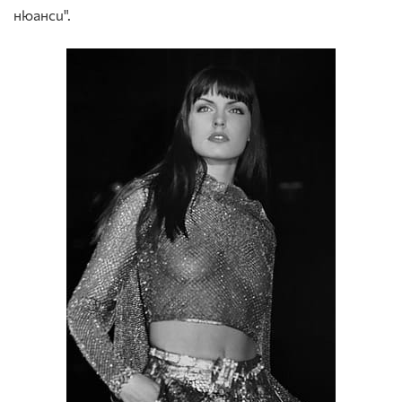
нюанси".