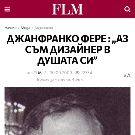
Начало
Мода
Дизайнери
ДЖАНФРАНКО ФЕРЕ : „АЗ
СЪМ ДИЗАЙНЕР В
ДУШАТА СИ”
от
FLM
30.09.2009
12534
A
A
Време за четене: 4 мин.