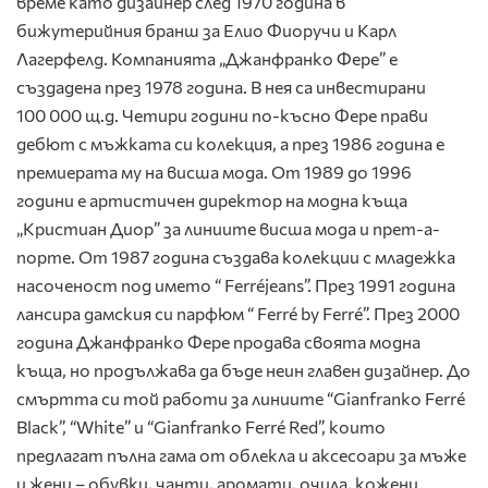
време като дизайнер след 1970 година в
бижутерийния бранш за Елио Фиоручи и Карл
Лагерфелд. Компанията „Джанфранко Фере” е
създадена през 1978 година. В нея са инвестирани
100 000 щ.д. Четири години по-късно Фере прави
дебют с мъжката си колекция, а през 1986 година е
премиерата му на висша мода. От 1989 до 1996
години е артистичен директор на модна къща
„Кристиан Диор” за линиите висша мода и прет-а-
порте. От 1987 година създава колекции с младежка
насоченост под името “ Ferréjeans”. През 1991 година
лансира дамския си парфюм “ Ferré by Ferré”. През 2000
година Джанфранко Фере продава своята модна
къща, но продължава да бъде неин главен дизайнер. До
смъртта си той работи за линиите “Gianfranko Ferré
Black”, “White” и “Gianfranko Ferré Red”, които
предлагат пълна гама от облекла и аксесоари за мъже
и жени – обувки, чанти, аромати, очила, кожени