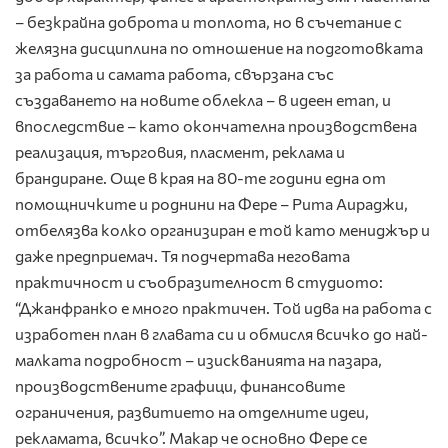
– безкрайна доброта и топлота, но в съчетание с
желязна дисциплина по отношение на подготовката
за работа и самата работа, свързана със
създаването на новите облекла – в идеен етап, и
впоследствие – като окончателна производствена
реализация, търговия, пласмент, реклама и
брандиране. Още в края на 80-те години една от
помощничките и роднини на Фере – Рита Аираджи,
отбелязва колко организиран е той като мениджър и
даже предприемач. Тя подчертава неговата
практичност и съобразителност в студиото:
“Джанфранко е много практичен. Той идва на работа с
изработен план в главата си и обмисля всичко до най-
малката подробност – изискванията на пазара,
производствените графици, финансовите
ограничения, развитието на отделните идеи,
рекламата, всичко”. Макар че основно Фере се