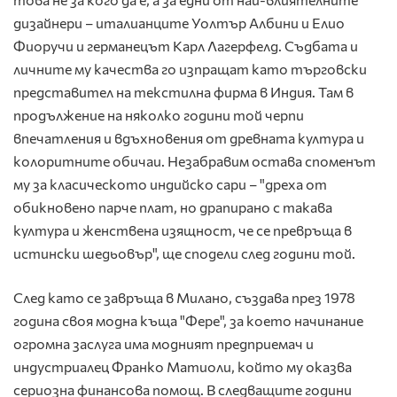
дизайнери – италианците Уолтър Албини и Елио
Фиоручи и германецът Карл Лагерфелд. Съдбата и
личните му качества го изпращат като търговски
представител на текстилна фирма в Индия. Там в
продължение на няколко години той черпи
впечатления и вдъхновения от древната култура и
колоритните обичаи. Незабравим остава споменът
му за класическото индийско сари – "дреха от
обикновено парче плат, но драпирано с такава
култура и женствена изящност, че се превръща в
истински шедьовър", ще сподели след години той.
След като се завръща в Милано, създава през 1978
година своя модна къща "Фере", за което начинание
огромна заслуга има модният предприемач и
индустриалец Франко Матиоли, който му оказва
сериозна финансова помощ. В следващите години