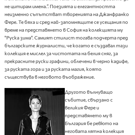
не цитирам имена.”. Поезията и елегантността
неизменно съпътстват творенията на Джанфранко
Фере. Те бяха и сред най-запомнящите се усещания по
време на представянето в София на колекцията му
"Руска зима". Самият стилист тогава подчерта пред
българските журналисти, че когато е създавал тази
колекция е мислел за чистотата на белия сняг, за
прекрасните руски графини, облечени в черно кадифе,
за руската гора и за руската магия, която
съществува в неговото въображение.
Другото вълнуващо
събитие, свързано с
великия Фере и
представянето му в
България бе ревюто на
неговата лятна колекция