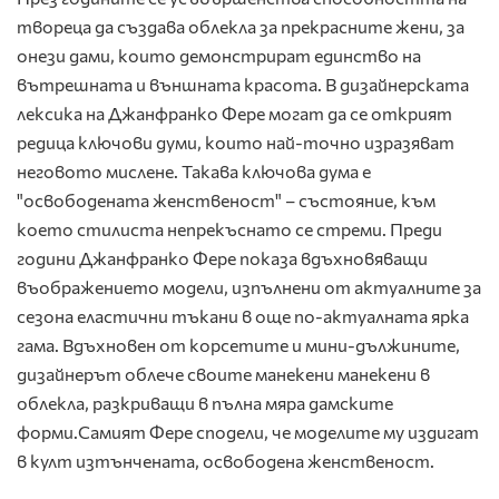
твореца да създава облекла за прекрасните жени, за
онези дами, които демонстрират единство на
вътрешната и външната красота. В дизайнерската
лексика на Джанфранко Фере могат да се открият
редица ключови думи, които най-точно изразяват
неговото мислене. Такава ключова дума е
"освободената женственост" – състояние, към
което стилиста непрекъснато се стреми. Преди
години Джанфранко Фере показа вдъхновяващи
въображението модели, изпълнени от актуалните за
сезона еластични тъкани в още по-актуалната ярка
гама. Вдъхновен от корсетите и мини-дължините,
дизайнерът облече своите манекени манекени в
облекла, разкриващи в пълна мяра дамските
форми.Самият Фере сподели, че моделите му издигат
в култ изтънчената, освободена женственост.