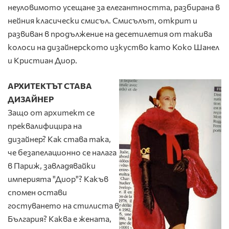
неуловимото усещане за елегантността, разбирана в
нейния класически смисъл. Смисълът, открит и
развиван в продължение на десетилетия от такива
колоси на дизайнерското изкуство като Коко Шанел
и Кристиан Диор.
АРХИТЕКТЪТ СТАВА
ДИЗАЙНЕР
Защо от архитект се
преквалифицира на
дизайнер? Как става така,
че безапелационно се налага
в Париж, завладявайки
империята "Диор"? Какъв
спомен остави
гостуването на стилиста в
България? Каква е жената,