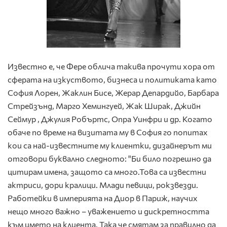
Известно е, че Фере облича такива прочути хора от
сферата на изкуството, бизнеса и политиката като
София Лорен, Жаклин Бисе, Жерар Депардийо, Барбара
Стрейзънд, Марго Хемингуей, Жак Ширак, Джийн
Сеймур , Джулия Робъртс, Опра Уинфри и др. Когато
обаче по време на визитата му в София го попитах
кои са най-известните му клиентки, дизайнерът ми
отговори буквално следното: "Би било погрешно да
цитирам имена, защото са много.Това са известни
актриси, дори кралици. Млади певици, рокзвезди.
Работейки в империята на Диор в Париж, научих
нещо много важно – уважението и дискретността
към името на клиента. Така че смятам за правилно да