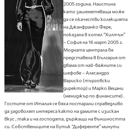
2005 година. Наистина
като зашеметяваща може
да се окачестви колекцията
на Джанфранко Фере,
показана в хотел “Хилтън”
– София на 16 март 2005 г.
Модната централа бе
представена в България от
двама от най-важните си
шефове – Алесандро
Вариско (търговски
директор) и Марко Вецани
(мениджър по финансите) .
Гостите от Италия се бяха постарали справедливо
да задоволят интереса както на дамите с изискан
вкус , така и на господата, държащи на външността
си. Собствениците на бутик “Диференте” минути