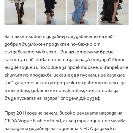
За талантливият дизайнер създаването на най-
добрия възможен продукт е по-важно от
създаването му бързо. „Винаги отделяме време,
както за най-новата чанта за игра „Алтузара“. Отне
ни две години и половина за проектиране, и въпреки че
екипът по продажби искаше да я пуснем, ние казахме
„не“, защото исках да продължа да работя по нея и да
я тествам, докато не почувствам, че е готова да
бъде пусната на пазара“, споделя Джоузеф.
През 2011 година печели високо ценената награда на
CFDA Vogue Fashion Fund, а след три години получава
наградата дизайнер на годината CFDA за дамско