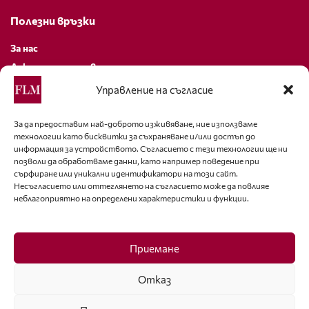
Полезни връзки
За нас
Декларация за поверителност
Политика за бисквитки
Управление на съгласие
За контакти
За да предоставим най-доброто изживяване, ние използваме
технологии като бисквитки за съхраняване и/или достъп до
editor@fashion-lifestyle.net
информация за устройството. Съгласието с тези технологии ще ни
позволи да обработваме данни, като например поведение при
+359 88 227 33 47
сърфиране или уникални идентификатори на този сайт.
Несъгласието или оттеглянето на съгласието може да повлияе
неблагоприятно на определени характеристики и функции.
Последвайте ни
Facebook
Приемане
Отказ