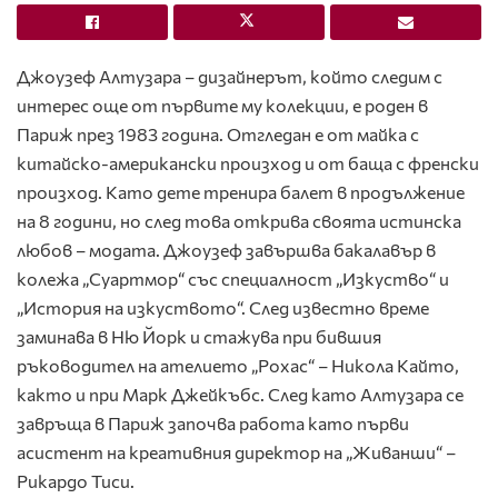
Джоузеф Алтузара – дизайнерът, който следим с
интерес още от първите му колекции, е роден в
Париж през 1983 година. Отгледан е от майка с
китайско-американски произход и от баща с френски
произход. Като дете тренира балет в продължение
на 8 години, но след това открива своята истинска
любов – модата. Джоузеф завършва бакалавър в
колежа „Суартмор“ със специалност „Изкуство“ и
„История на изкуството“. След известно време
заминава в Ню Йорк и стажува при бившия
ръководител на ателието „Рохас“ – Никола Кайто,
както и при Марк Джейкъбс. След като Алтузара се
завръща в Париж започва работа като първи
асистент на креативния директор на „Живанши“ –
Рикардо Тиси.