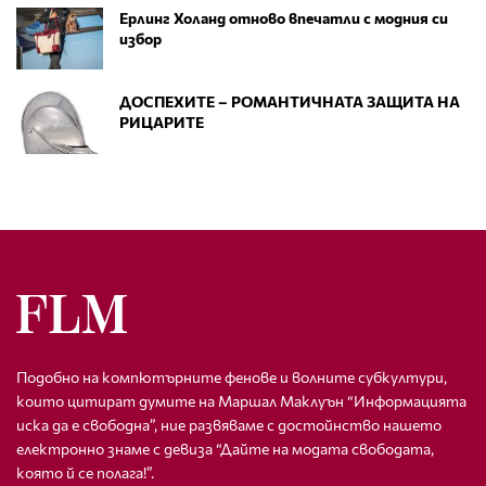
Ерлинг Холанд отново впечатли с модния си
избор
ДОСПЕХИТЕ – РОМАНТИЧНАТА ЗАЩИТА НА
РИЦАРИТЕ
Подобно на компютърните фенове и волните субкултури,
които цитират думите на Маршал Маклуън “Информацията
иска да е свободна”, ние развяваме с достойнство нашето
електронно знаме с девиза “Дайте на модата свободата,
която й се полага!”.