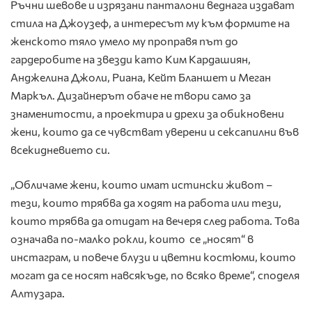
Ръчни шевове и изрязани панталони веднага издават
стила на Джоузеф, а интересът му към формите на
женското тяло умело му проправя път до
гардеробите на звезди като Ким Кардашиян,
Анджелина Джоли, Риана, Кейт Бланшет и Меган
Маркъл. Дизайнерът обаче не твори само за
знаменитости, а проектира и дрехи за обикновени
жени, които да се чувстват уверени и сексапилни във
всекидневието си.
„Обличаме жени, които имат истински живот –
тези, които трябва да ходят на работа или тези,
които трябва да отидат на вечеря след работа. Това
означава по-малко рокли, които се „носят“ в
инстаграм, и повече блузи и цветни костюми, които
могат да се носят навсякъде, по всяко време“, споделя
Алтузара.