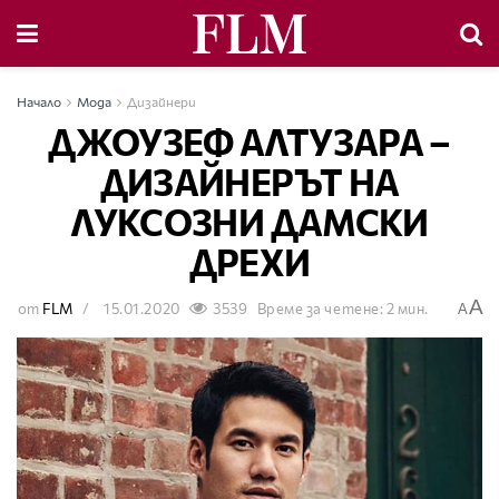
Начало
Мода
Дизайнери
ДЖОУЗЕФ АЛТУЗАРА –
ДИЗАЙНЕРЪТ НА
ЛУКСОЗНИ ДАМСКИ
ДРЕХИ
A
от
FLM
15.01.2020
3539
Време за четене: 2 мин.
A