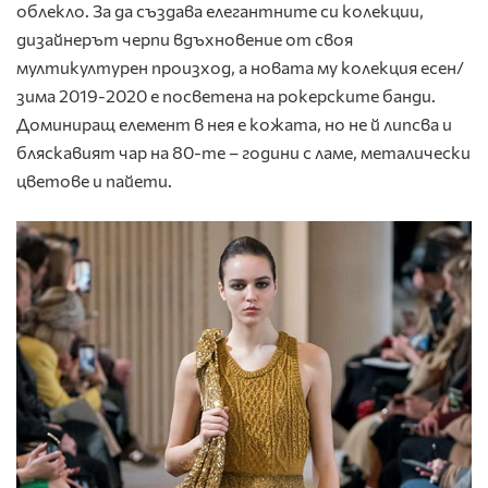
облекло. За да създава елегантните си колекции,
дизайнерът черпи вдъхновение от своя
мултикултурен произход, а новата му колекция есен/
зима 2019-2020 е посветена на рокерските банди.
Доминиращ елемент в нея е кожата, но не й липсва и
бляскавият чар на 80-те – години с ламе, металически
цветове и пайети.