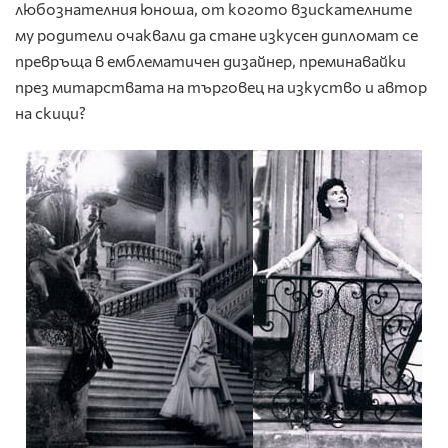
любознателния юноша, от когото взискателните
му родители очаквали да стане изкусен дипломат се
превръща в емблематичен дизайнер, преминавайки
през митарствата на търговец на изкуство и автор
на скици?