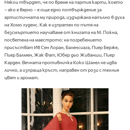
Някои твърдят, че по време на партия карти, което
– ако е вярно – е още едно потвърждение за
артистичната му природа, издържана напълно в духа
на Хомо луденс. Как е изпратен по пътя на
безсмъртието научаваме от книгата на М. Покна,
посветена на маестрото: на погребението
присъстват Ив Сен Лоран, Баленсиага, Пиер Берже,
Пиер Балмен, Жак Фат, Юбер дьо Живанши, Пиер
Карден. Вечната противничка Коко Шанел не идва
лично, а изпраща кръст, направен от рози с техния
цвят и аромат.