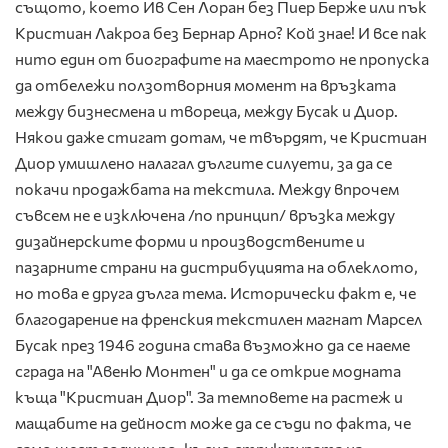
същото, което Ив Сен Лоран без Пиер Берже или пък
Кристиан Лакроа без Бернар Арно? Кой знае! И все пак
нито един от биографите на маестрото не пропуска
да отбележи ползотворния момент на връзката
между бизнесмена и твореца, между Бусак и Диор.
Някои даже стигат дотам, че твърдят, че Кристиан
Диор умишлено налагал дългите силуети, за да се
покачи продажбата на текстила. Между впрочем
съвсем не е изключена /по принцип/ връзка между
дизайнерските форми и производствените и
пазарните страни на дистрибуцията на облеклото,
но това е друга дълга тема. Исторически факт е, че
благодарение на френския текстилен магнат Марсел
Бусак през 1946 година става възможно да се наеме
сграда на "Авеню Монтен" и да се открие модната
къща "Кристиан Диор". За темповете на растеж и
мащабите на дейност може да се съди по факта, че