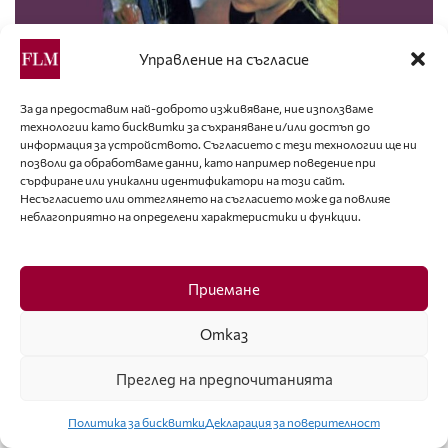
Управление на съгласие
За да предоставим най-доброто изживяване, ние използваме
ДИЗАЙНЕРИ
технологии като бисквитки за съхраняване и/или достъп до
информация за устройството. Съгласието с тези технологии ще ни
Премиера на книга по случай 80-та годишнина на
позволи да обработваме данни, като например поведение при
Натали Генова
сърфиране или уникални идентификатори на този сайт.
Несъгласието или оттеглянето на съгласието може да повлияе
неблагоприятно на определени характеристики и функции.
Приемане
Отказ
Преглед на предпочитанията
Политика за бисквитки
Декларация за поверителност