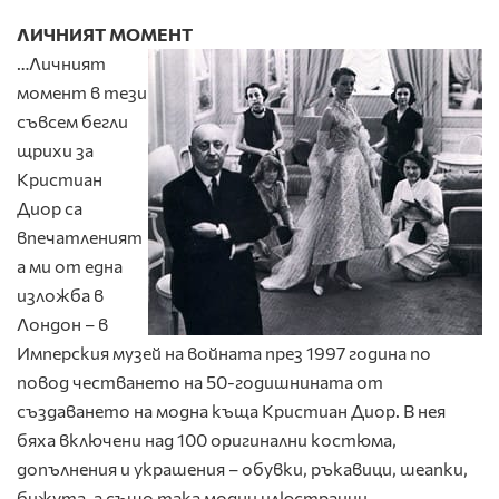
ЛИЧНИЯТ МОМЕНТ
…Личният
момент в тези
съвсем бегли
щрихи за
Кристиан
Диор са
впечатленият
а ми от една
изложба в
Лондон – в
Имперския музей на войната през 1997 година по
повод честването на 50-годишнината от
създаването на модна къща Кристиан Диор. В нея
бяха включени над 100 оригинални костюма,
допълнения и украшения – обувки, ръкавици, шеапки,
бижута, а също така модни илюстрации,