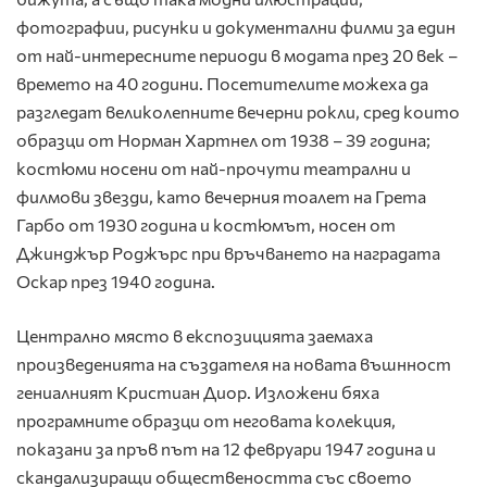
фотографии, рисунки и документални филми за един
от най-интересните периоди в модата през 20 век –
времето на 40 години. Посетителите можеха да
разгледат великолепните вечерни рокли, сред които
образци от Норман Хартнел от 1938 – 39 година;
костюми носени от най-прочути театрални и
филмови звезди, като вечерния тоалет на Грета
Гарбо от 1930 година и костюмът, носен от
Джинджър Роджърс при връчването на наградата
Оскар през 1940 година.
Централно място в експозицията заемаха
произведенията на създателя на новата въшнност
гениалният Кристиан Диор. Изложени бяха
програмните образци от неговата колекция,
показани за пръв път на 12 февруари 1947 година и
скандализиращи обществеността със своето