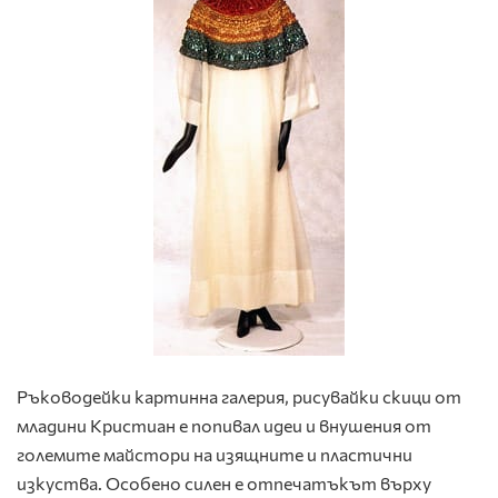
Ръководейки картинна галерия, рисувайки скици от
младини Кристиан е попивал идеи и внушения от
големите майстори на изящните и пластични
изкуства. Особено силен е отпечатъкът върху