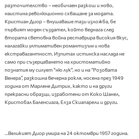
разточителство – необичаен разкош и ново,
наистина революционно схващане за модата.
Кристиан Диор – внушаваше тази изложба, бе
първият моден създател, който веднага след
втората световна война реставрира високия вкус,
налагайки ултимативен романтизъм и нова
екстравагантност. Изпитах истинска наслада не
само при съзерцаването на христоматийно
познатия му силует "ню лук", но и на “Розовата
Венера”, разкошна вечерна рокля, носена през 1949
година от Марлене Дитрих, както и на други
прекрасни образци, изработени от Коко Шанел,
Кристобал Баленсиага, Елза Скиапарели и други.
…Великият Диор умира на 24 октомври 1957 година.