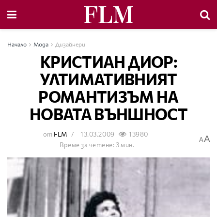
Начало
Мода
Дизайнери
КРИСТИАН ДИОР:
УЛТИМАТИВНИЯТ
РОМАНТИЗЪМ НА
НОВАТА ВЪНШНОСТ
от
FLM
13.03.2009
13980
A
A
Време за четене: 3 мин.