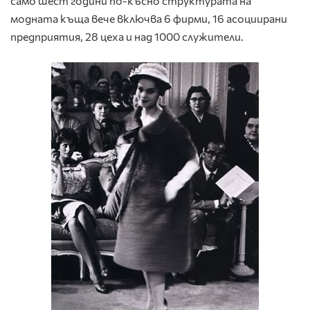
само шест години по-късно структурата на
модната къща вече включва 6 фирми, 16 асоциирани
предприятия, 28 цеха и над 1000 служители.