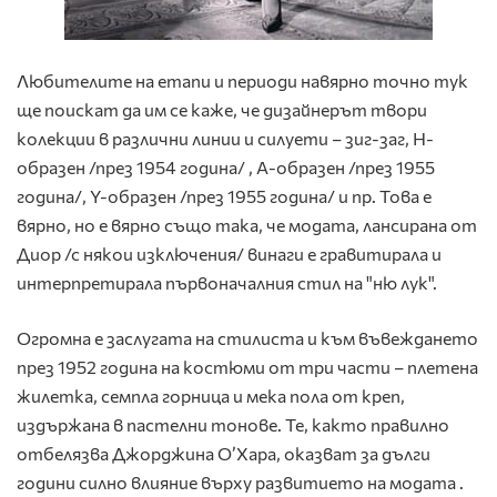
Любителите на етапи и периоди навярно точно тук
ще поискат да им се каже, че дизайнерът твори
колекции в различни линии и силуети – зиг-заг, Н-
образен /през 1954 година/ , А-образен /през 1955
година/, Y-образен /през 1955 година/ и пр. Това е
вярно, но е вярно също така, че модата, лансирана от
Диор /с някои изключения/ винаги е гравитирала и
интерпретирала първоначалния стил на "ню лук".
Огромна е заслугата на стилиста и към въвеждането
през 1952 година на костюми от три части – плетена
жилетка, семпла горница и мека пола от креп,
издържана в пастелни тонове. Те, както правилно
отбелязва Джорджина О’Хара, оказват за дълги
години силно влияние върху развитието на модата .