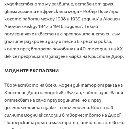
художественото му развитие, оставен от други
двама гиганта на френската мода – Робер Пиге /при
когото работи между 1938 и 1939 години/ и Люсиен
Льолон /между 1942 и 1946 години/. Тъкмо
последният е известен и с предпочитанието си към
дългите разкроени долу и тесни в кръста рокли,
които през втората половина на 40-те години на ХХ
век се превръщат в запазена марка на Кристиан Диор.
МОДНИТЕ ЕКСПЛОЗИИ
Творчеството на всеки моден диктатор от ранга на
Кристиан Диор наподобява вулкан, чийто изригвания
оттекват не само през годините, но и през
десетилетията и даже – столетията. Кои са най-
силните модни експлозии в творчеството на Диор?
Пионерската роля на маестрото, отчитана от всеки