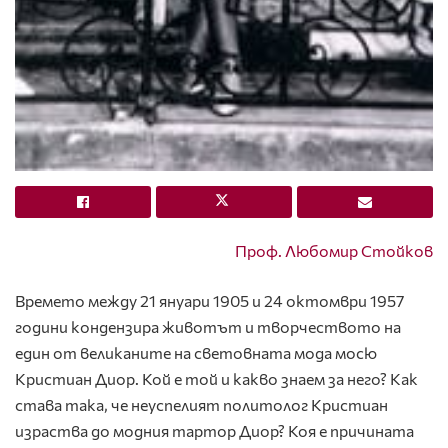
Проф. Любомир Стойков
Времето между 21 януари 1905 и 24 октомври 1957
години кондензира животът и творчеството на
един от великаните на световната мода мосю
Кристиан Диор. Кой е той и какво знаем за него? Как
става така, че неуспелият политолог Кристиан
израства до модния тартор Диор? Коя е причината