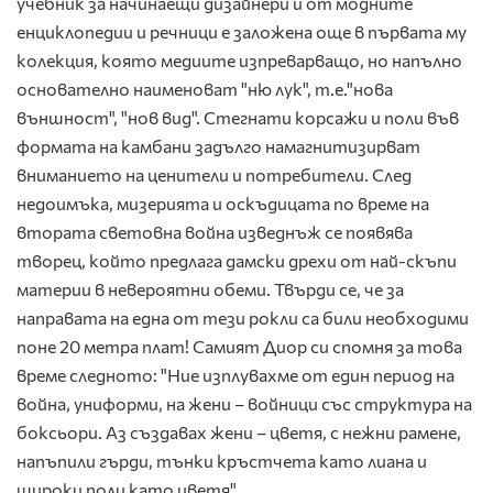
учебник за начинаещи дизайнери и от модните
енциклопедии и речници е заложена още в първата му
колекция, която медиите изпреварващо, но напълно
основателно наименоват "ню лук", т.е."нова
външност", "нов вид". Стегнати корсажи и поли във
формата на камбани задълго намагнитизирват
вниманието на ценители и потребители. След
недоимъка, мизерията и оскъдицата по време на
втората световна война изведнъж се появява
творец, който предлага дамски дрехи от най-скъпи
материи в невероятни обеми. Твърди се, че за
направата на една от тези рокли са били необходими
поне 20 метра плат! Самият Диор си спомня за това
време следното: "Ние изплувахме от един период на
война, униформи, на жени – войници със структура на
боксьори. Аз създавах жени – цветя, с нежни рамене,
напъпили гърди, тънки кръстчета като лиана и
широки поли като цветя".