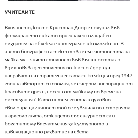
УЧИТЕЛИТЕ
Влиянието, което Кристиан Диор е получил във
формирането си като оригинален и мащабен
създател на облекла е интегрално и комплексно. В
чисто биографски аспект това е елегантността на
майка му – чиято стилност във външността го
вдъхновява десетилетия по-късно / дори за
направата на стратегическата си колекция през 1947
година авторът си спомня, че е черпил инспирации от
красивите дрехи, носени от майка му по време на
състезания /. Като интелигентна и духовно
еволюираща личност той се е увличал по историята
и археологията, откъдето със сигурност са и
богатите му впечатления за културното и
цивилизационно развитие на света.