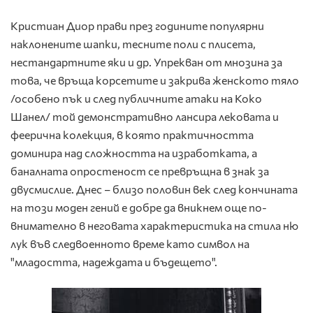
Кристиан Диор прави през годините популярни
наклонените шапки, тесните поли с плисета,
нестандартните яки и др. Упрекван от мнозина за
това, че връща корсетите и закрива женското тяло
/особено пък и след публичните атаки на Коко
Шанел/ той демонстративно лансира лековата и
феерична колекция, в която практичността
доминира над сложността на изработката, а
баналната опростеност се превръщна в знак за
двусмислие. Днес – близо половин век след кончината
на този моден гений е добре да вникнем още по-
внимателно в неговата характеристика на стила ню
лук във следвоенното време като символ на
"младостта, надеждата и бъдещето".