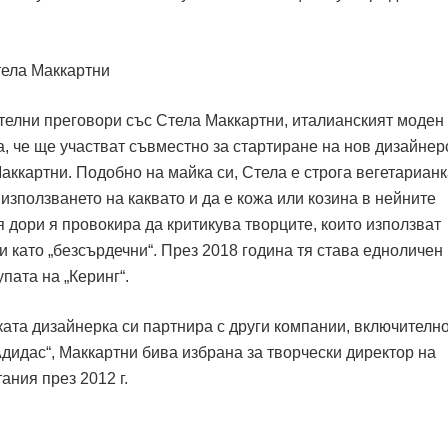
телни преговори със Стела Маккартни, италианският моден 
ва, че ще участват съвместно за стартиране на нов дизайнер
Маккартни. Подобно на майка си, Стела е строга вегетарианк
 използването на каквато и да е кожа или козина в нейните
 дори я провокира да критикува творците, които използват
и като „безсърдечни“. През 2018 година тя става едноличен
пата на „Керинг“.
ката дизайнерка си партнира с други компании, включително
„Адидас“, Маккартни бива избрана за творчески директор на
ния през 2012 г.