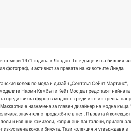
септември 1971 година в Лондон. Тя е дъщеря на бившия чл
ия фотограф, и активист за правата на животните Линда
танския колеж по мода и дизайн „Сентръл Сейнт Мартинс“,
моделите Наоми Кембъл и Кейт Мос да представят нейната
та предизвиква фурор в модните среди и се изстрелва напр
 Маккартни е назначена за главен дизайнер на модна къща “
величава значително продажбите в нея. Първата ѝ колекция
поли и изящни камизоли, копринени панталони, прилепнал
от изкуствена кожа и бижута. Тази колекция я утвърждава в