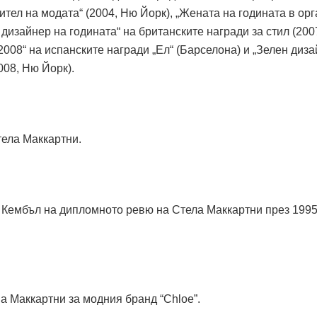
ител на модата“ (2004, Ню Йорк), „Жената на годината в ор
 дизайнер на годината“ на британските награди за стил (200
2008“ на испанските награди „Ел“ (Барселона) и „Зелен диз
008, Ню Йорк).
тела Маккартни.
 Кембъл на дипломното ревю на Стела Маккартни през 199
на Маккартни за модния бранд “Chloe”.