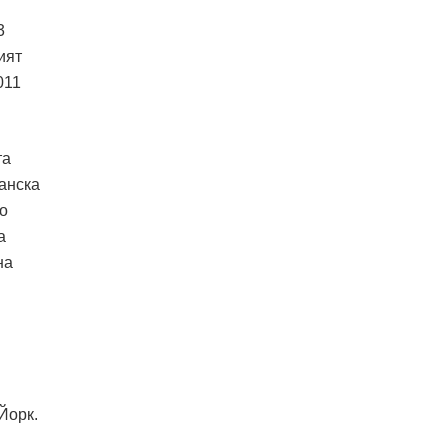
3
ият
011
та
панска
до
а
на
Йорк.