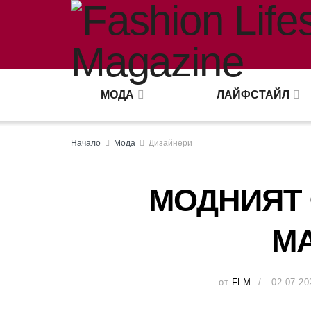
МОДА
ЛАЙФСТАЙЛ
Начало
Мода
Дизайнери
МОДНИЯТ
М
от
FLM
02.07.20