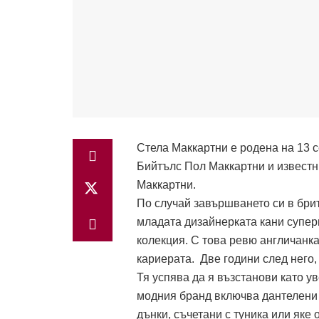
Стела Маккартни е родена на 13 
Бийтълс Пол Маккартни и известн
Маккартни.
По случай завършването си в бри
младата дизайнерката кани супер
колекция. С това ревю англичанка
кариерата. Две години след него,
Тя успява да я възстанови като у
модния бранд включва дантелени 
дънки, съчетани с туника или яке 