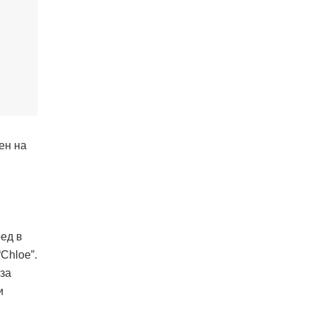
ен на
ед в
Chloe”.
 за
и