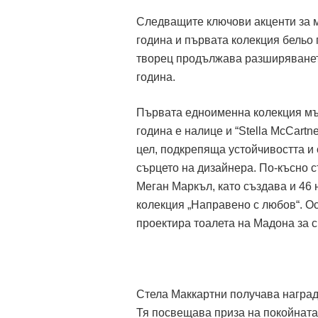
Следващите ключови акценти за м
година и първата колекция бельо п
творец продължава разширяването
година.
Първата едноименна колекция мъж
година е налице и “Stella McCart
цел, подкрепяща устойчивостта и о
сърцето на дизайнера. По-късно 
Меган Маркъл, като създава и 46 н
колекция „Направено с любов“. Ос
проектира тоалета на Мадона за с
Стела Маккартни получава награда
Тя посвещава приза на покойната