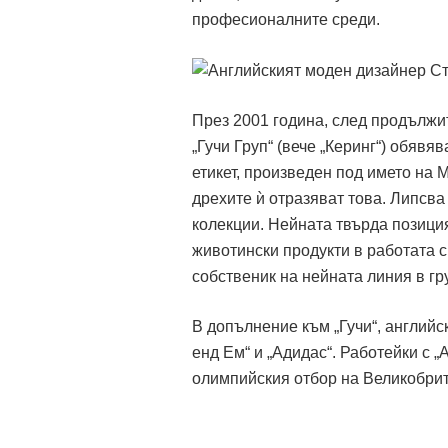
професионалните среди.
През 2001 година, след продължи
„Гучи Груп“ (вече „Керинг“) обявя
етикет, произведен под името на 
дрехите ѝ отразяват това. Липсва
колекции. Нейната твърда позиция
животински продукти в работата с
собственик на нейната линия в гру
В допълнение към „Гучи“, английс
енд Ем“ и „Адидас“. Работейки с 
олимпийския отбор на Великобрита