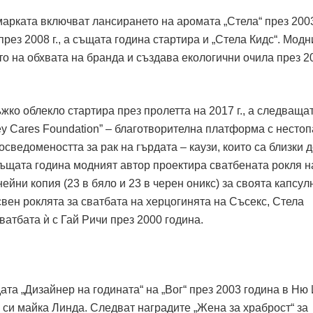
арката включват лансирането на аромата „Стела“ през 200
рез 2008 г., а същата година стартира и „Стела Кидс“. Модн
 на обхвата на бранда и създава екологични очила през 2
ко облекло стартира през пролетта на 2017 г., а следваща
ney Cares Foundation” – благотворителна платформа с несто
сведомеността за рак на гърдата – каузи, които са близки 
същата година модният автор проектира сватбената рокля н
ейни копия (23 в бяло и 23 в черен оникс) за своята капсул
вен роклята за сватбата на херцогинята на Съсекс, Стела
ватбата ѝ с Гай Ричи през 2000 година.
та „Дизайнер на годината“ на „Вог“ през 2003 година в Ню 
 си майка Линда. Следват наградите „Жена за храброст“ за