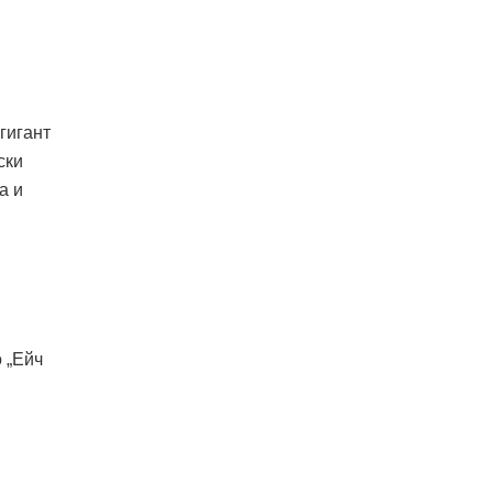
гигант
ски
а и
 „Ейч