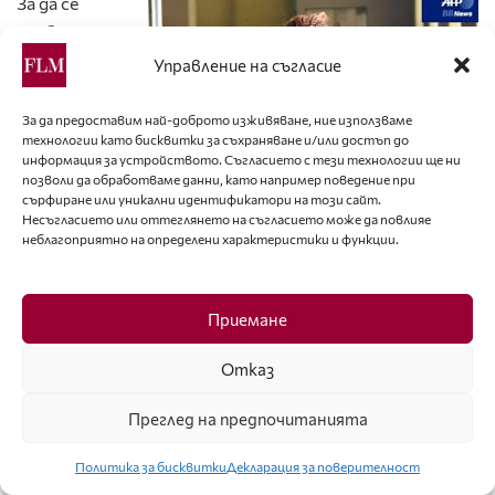
За да се
разбере
приносът на
Управление на съгласие
Наоки
Такизава към
За да предоставим най-доброто изживяване, ние използваме
технологии като бисквитки за съхраняване и/или достъп до
световния
информация за устройството. Съгласието с тези технологии ще ни
моден дизайн,
позволи да обработваме данни, като например поведение при
сърфиране или уникални идентификатори на този сайт.
трябва да се
Несъгласието или оттеглянето на съгласието може да повлияе
осмисли
неблагоприятно на определени характеристики и функции.
подобаващо
ролята му за
утвърждаване
Приемане
то и
Отказ
доразвиванет
о на стила на
Преглед на предпочитанията
неговия
духовен баща
Политика за бисквитки
Декларация за поверителност
Исей Мияке,