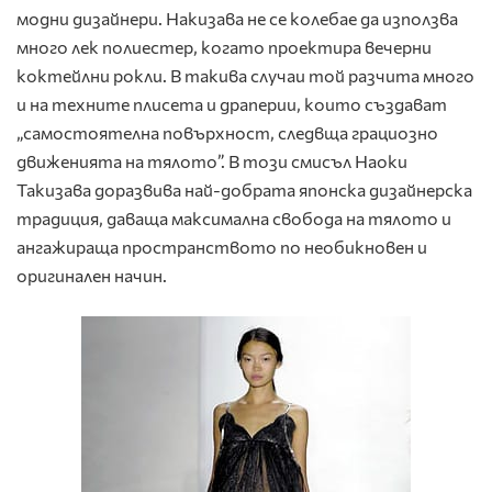
модни дизайнери. Накизава не се колебае да използва
много лек полиестер, когато проектира вечерни
коктейлни рокли. В такива случаи той разчита много
и на техните плисета и драперии, които създават
„самостоятелна повърхност, следвща грациозно
движенията на тялото”. В този смисъл Наоки
Такизава доразвива най-добрата японска дизайнерска
традиция, даваща максимална свобода на тялото и
ангажираща пространството по необикновен и
оригинален начин.