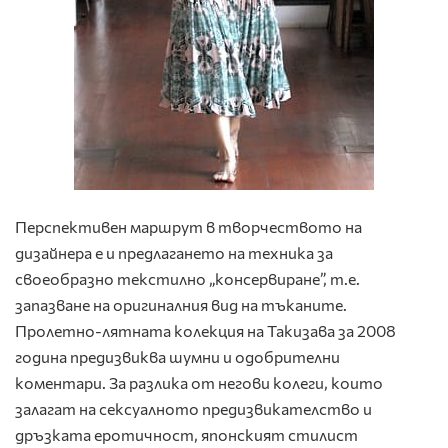
Перспективен маршрут в творчеството на
дизайнера е и предлагането на техника за
своеобразно текстилно „консервиране”, т.е.
запазване на оригиналния вид на тъканите.
Пролетно-лятната колекция на Такизава за 2008
година предизвиква шумни и одобрителни
коментари. За разлика от негови колеги, които
залагат на сексуалното предизвикателство и
дръзката еротичност, японският стилист