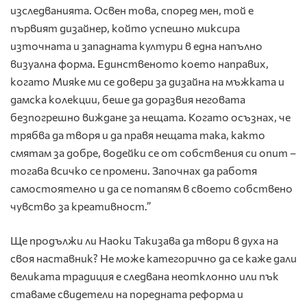
изследванията. Освен това, според мен, той е
първият дизайнер, който успешно миксира
източната и западната култури в една напълно
визуална форма. Единственото което направих,
когато Мияке ми се довери за дизайна на мъжката и
дамска колекции, беше да доразвия неговата
безпогрешно виждане за нещата. Когато осъзнах, че
трябва да творя и да правя нещата така, както
смятам за добре, водейки се от собствения си опит –
тогава всичко се промени. Започнах да работя
самостоятелно и да се потапям в своето собствено
чувство за креативност.”
Ще продължи ли Наоки Такизава да твори в духа на
своя наставник? Не може категорично да се каже дали
великата традиция е следвана неотклонно или пък
ставаме свидетели на поредната реформа и