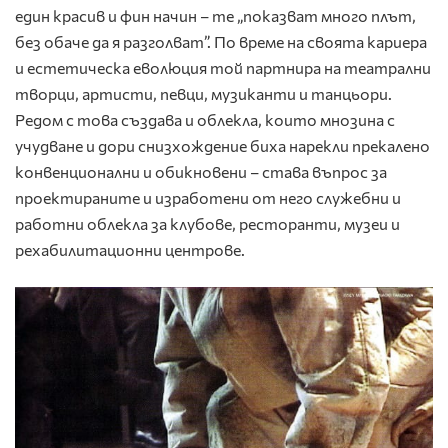
един красив и фин начин – те „показват много плът,
без обаче да я разголват”. По време на своята кариера
и естетическа еволюция той партнира на театрални
творци, артисти, певци, музиканти и танцьори.
Редом с това създава и облекла, които мнозина с
учудване и дори снизхождение биха нарекли прекалено
конвенционални и обикновени – става въпрос за
проектираните и изработени от него служебни и
работни облекла за клубове, ресторанти, музеи и
рехабилитационни центрове.