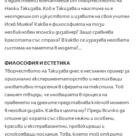
и единствено) впечатление от творчеството на
Наоки Такизава. Кой е Такизава и наистина ли е
неотделим от изкуството и изявите на своя учител
Исей Мияке? Каква е философията на този
необикновен японски дизайнер? Защо сравнява
красотата със страха? В какво се изразява неговата
система на паметта в модата?…
ФИЛОСОФИЯ И ЕСТЕТИКА
Творчеството на Такизава днес е несъмнен пример за
оригинално експериментаторство и нестихващи
иновативни търсения в сферата на текстила. Той
самият твърди, че иновацията в процеса на
правенето на дрехите представлява ключов момент
в неговия дизайн. Каква е целта му? Преди всичко да
стигне до хората със своите нежни и особени,
красиви и екстравагантни, провокиращи и
успокояващи послания. Това, което той открито