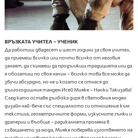
ВРЪЗКАТА УЧИТЕЛ – УЧЕНИК
Да работиш двадесет и шест години за своя учител,
да приемеш всичко или почти всичко от неговия
занаят, да съумееш да продължиш традицията или да
я обогатиш по своя начин – всичко това все може да
звучи абсурдно, но не и когато се отнася до
дългогодишния тандем Исей Мияке – Наоки Такизава!
След като оставя дълбока диря в световния моден
дизайн най-вече със специалното си отношение към
текстила, геометричните форми, изкусните гънки и
драперии и въобще – радикалната промяна в
схващането за мода, Мияке поверява изготвянето на
дизайна на новите колекции на своя млад колега и