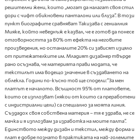
решителни жени, които „могат да налагат своя стил
дори с чифт обикновени панталони или блуза”. В този
пункт биографите сравняват Такизава с гениалния
Мияке, който неведнъж е казвал, че е готов да понесе
отговорността за 80% от ефекта на неговите
произведения, но останалите 20% си зависят изцяло
от притежателките им. Младият дизайнер твърде
рано осъзнава, че материята прави модата, че
текстилът има водещо значение в създаването на
облекла. Години по-късно той ще сподели:”За мен
платът е началото. Всъщност 95% от платовете,
които се изплозват (някои от които са преработени
с индистриални цели) са специално за моята линия.
Създадох своя собствена материя – тя е здрава, не се
мачка и я изплозвам за изработка на моите палта”.
Единството между дизайн и текстил, между форма и
плат е добре познато в практиката на най-големите