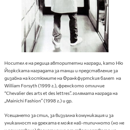
Носител е на редица авторитетни награди, като Ню
Йоркската наградата за танци и представление за
дизайна на костюмите на Франкфуртския балет на
William Forsyth (1999 г.), френското отличие
“Chevalier des arts et des lettres”. голямата награда на
„Mainichi Fashion” (1998 г.) и др.
Усещането за стил, за визуална комуникация и за
уникалност на дрехата е може най-типичното (но не