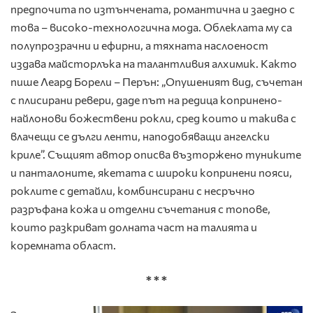
предпочита по изтънчената, романтична и заедно с
това – високо-технологична мода. Облеклата му са
полупрозрачни и ефирни, а тяхната наслоеност
издава майсторлъка на талантливия алхимик. Както
пише Леард Борели – Перън: „Опушеният вид, съчетан
с плисирани ревери, даде път на редица копринено-
найлонови божествени рокли, сред които и такива с
влачещи се дълги ленти, наподобяващи ангелски
криле”. Същият автор описва възторжено туниките
и панталоните, якетата с широки копринени пояси,
роклите с детайли, комбинсирани с несръчно
разръфана кожа и отделни съчетания с топове,
които разкриват долната част на талията и
коремната област.
* * *