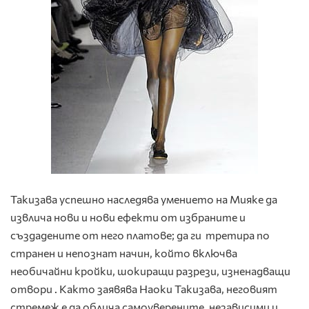
Такизава успешно наследява умението на Мияке да
извлича нови и нови ефекти от избраните и
създадените от него платове; да ги третира по
странен и непознат начин, който включва
необичайни кройки, шокиращи разрези, изненадващи
отвори . Както заявява Наоки Такизава, неговият
стремеж е да облича самоуверените, независими и