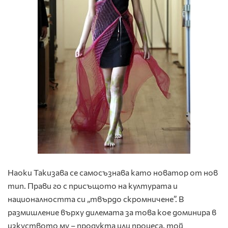
Наоки Такизава се самосъзнава като новатор от нов
тип. Прави го с присъщото на културата и
националността си „твърдо скромничене”. В
размишление върху дилемата за това кое доминира в
изкуството му – продукта или процеса, той