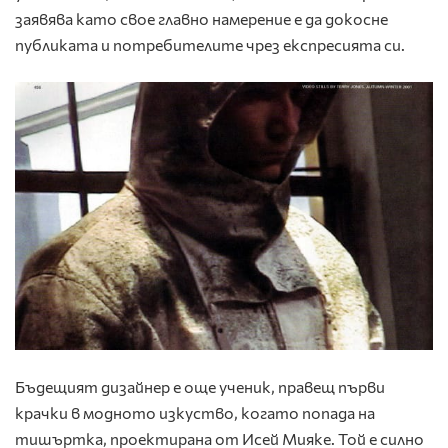
заявява като свое главно намерение е да докосне
публиката и потребителите чрез експресията си.
Бъдещият дизайнер е още ученик, правещ първи
крачки в модното изкуство, когато попада на
тишъртка, проектирана от Исей Мияке. Той е силно