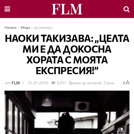
Начало
Мода
Дизайнери
НАОКИ ТАКИЗАВА: „ЦЕЛТА
МИ Е ДА ДОКОСНА
ХОРАТА С МОЯТА
ЕКСПРЕСИЯ!”
A
от
FLM
31.01.2010
6011
Време за четене: 3 мин.
A