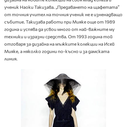
ученик Наоки Такизава. „Предаването на щафетата”
от точния учител на точния ученик не е изненадващо
събитие. Такизава работи при Мияке още от 1989
година и успява да усвои много от най-важните му
техники и изразни средства. От 1993 година той
отговаря за дизайна на мъжките колекции на Исей
Мияке, а няколко години по-късно и за дамската
линия.