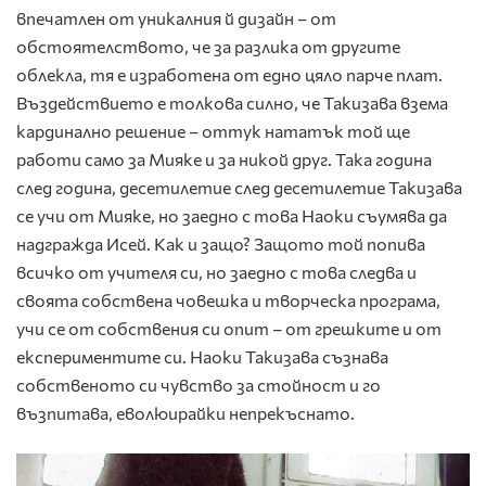
впечатлен от уникалния й дизайн – от
обстоятелството, че за разлика от другите
облекла, тя е изработена от едно цяло парче плат.
Въздействието е толкова силно, че Такизава взема
кардинално решение – оттук нататък той ще
работи само за Мияке и за никой друг. Така година
след година, десетилетие след десетилетие Такизава
се учи от Мияке, но заедно с това Наоки съумява да
надгражда Исей. Как и защо? Защото той попива
всичко от учителя си, но заедно с това следва и
своята собствена човешка и творческа програма,
учи се от собствения си опит – от грешките и от
експериментите си. Наоки Такизава съзнава
собственото си чувство за стойност и го
възпитава, еволюирайки непрекъснато.