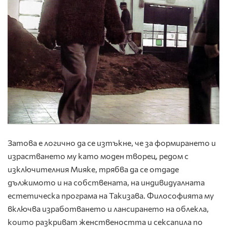
Затова е логично да се изтъкне, че за формирането и
израстването му като моден творец, редом с
изключителния Мияке, трябва да се отдаде
дължимото и на собствената, на индивидуалната
естетическа програма на Такизава. Философията му
включва изработването и лансирането на облекла,
които разкриват женствеността и сексапила по