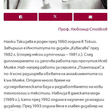
Проф. Любомир Стойков
Наоки Такизава е роден през 1960 година в Токио.
Завършил е Института по дизайн „Кувасава” през
1982 г. (според някои източници – 1981 г.). След
дипломирането си започва работа при прочутия Исей
Мияке. Най-напред работи за серията „Плантация”, а
по-късно разширява обхвата на ангажиментите си
към Мияке. Отделя много време на
изследователската база и разработването на нови
технологии и текстили. Навлиза в дамската мода
(1989 г.), като през 1992 година е назначен за младши
дизайнер. През 1993 година вече е главен дизайнер на