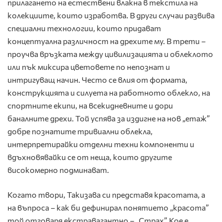
прилагането на естествени влакна в текстила на
колекциите, които изработва. В други случаи развива
специални технологии, които придават
концептуална различност на дрехите му. В трети –
проучва връзката между цивилизацията и облеклото
или пък миксира цветовете по непознат и
интригуващ начин. Често се влия от формата,
конструкцията и силуета на работното облекло, на
спортните екипи, на всекидневните и дори
баналните дрехи. Той успява за издигне на нов „етаж”
добре познатите тривиални облекла,
интерпретирайки отделни техни компоненти и
вдъхновявайки се от неща, които другите
високомерно подминават.
Когато твори, Такизава си представя красотата, а
на въпроса – как би дефинирал понятието „красота”
той отговаря екстравагантно – „Страх”. Кое е