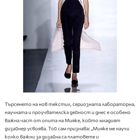
Търсенето на нов текстил, сериозната лабораторна,
научната и проучвателска дейност и днес е особено
важна част от опита на Мияке, който младият
дизайнер усвоява. Той сам признава: „Мияке ме научи
колко важни за дизайна са платовете и