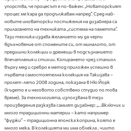
упорства, че процесът е по-важен: „Новаторският
процес ме кара да продължавам напред”. Сред най-
новите иноваторски постижения на дизайнера са
прилагането на техниката „система на паметта”.
Тази техника издава желанието му да черпи
вдъхновение от спомените си, от миналото, от
предишни колекции и дремещи в подсъзнанието
впечатления и стихии. Копирането чрез станиол
върху мед и сребро е метод приложен успешно в
първата самостоятелна колекция на Такизава –
пролет-лято 2008 година, показана в Ню Йорк
(където е и неговото собствено студио по това
време). За технологията, използвана в тези
произведения разказва самият дизайнер: „…Включих и
много традиционни материи – като например
“фуджи” – традиционна японска коприна, която е
много мека. В колекцията ми има облекла , чиито