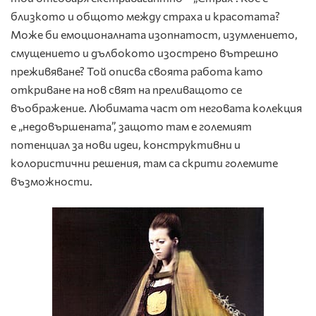
близкото и общото между страха и красотата?
Може би емоционалната изопнатост, изумлението,
смущението и дълбокото изострено вътрешно
преживяване? Той описва своята работа като
откриване на нов свят на преливащото се
въображение. Любимата част от неговата колекция
е „недовършената”, защото там е големият
потенциал за нови идеи, конструктивни и
колористични решения, там са скрити големите
възможности.