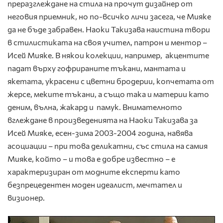
преразглеждане на стила на прочут дизайнер от
неговия приемник, но по-всичко личи засега, че Мияке
да не бъде забравен. Наоки Такизава наистина твори
в стилистиката на своя учител, патрон и ментор –
Исей Мияке. В някои колекции, например, акцентите
падат върху гофрираните тъкани, мантата и
якетата, украсени с цветни бродерии, копчетата от
жерсе, меките тъкани, а също така и материи като
деним, вълна, жакард и памук. Внимателното
вглеждане в произведенията на Наоки Такизава за
Исей Мияке, есен-зима 2003-2004 година, навява
асоциации – при това деликатни, със стила на самия
Мияке, който – и това е добре известно – е
характеризиран от модните експерти като
безпрецедентен моден идеалист, мечтател и
визионер.