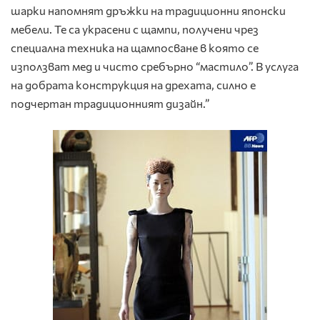
шарки напомнят дръжки на традиционни японски
мебели. Те са украсени с щампи, получени чрез
специална техника на щампосване в която се
използват мед и чисто сребърно “мастило”. В услуга
на добрата конструкция на дрехата, силно е
подчертан традиционният дизайн.”