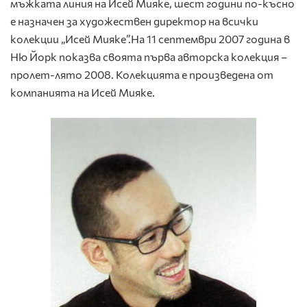
мъжката линия на Исей Мияке, шест години по-късно
е назначен за художествен директор на всички
колекции „Исей Мияке”.На 11 септември 2007 година в
Ню Йорк показва своята първа авторска колекция –
пролет-лято 2008. Колекцията е произведена от
компанията на Исей Мияке.