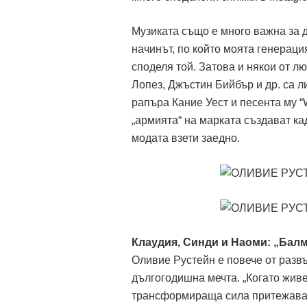
Музиката също е много важна за ди
начинът, по който моята генераци
споделя той. Затова и някои от 
Лопез, Джъстин Бийбър и др. са л
рапъра Кание Уест и песента му “
„армията“ на марката създават ка
модата взети заедно.
Клаудия, Синди и Наоми: „Балм
Оливие Рустейн е повече от развъ
дългогодишна мечта. „Когато живе
трансформираща сила притежава м