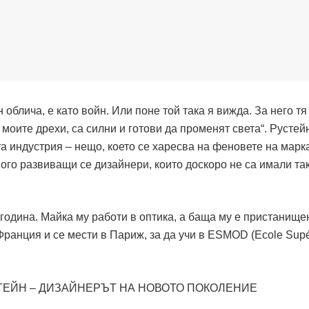
облича, е като войн. Или поне той така я вижда. За него тя
 моите дрехи, са силни и готови да променят света“. Рустейн
а индустрия – нещо, което се харесва на феновете на марк
ного развиващи се дизайнери, които доскоро не са имали та
1 година. Майка му работи в оптика, а баща му е пристанище
ранция и се мести в Париж, за да учи в ESMOD (Ecole Supé