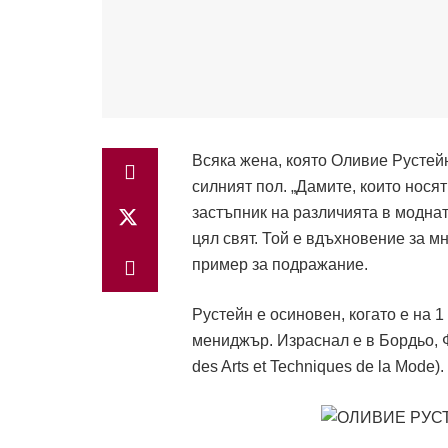
Всяка жена, която Оливие Рустейн 
силният пол. „Дамите, които носят
застъпник на различията в моднат
цял свят. Той е вдъхновение за м
пример за подражание.
Рустейн е осиновен, когато е на 
мениджър. Израснал е в Бордьо, Ф
des Arts et Techniques de la Mode).