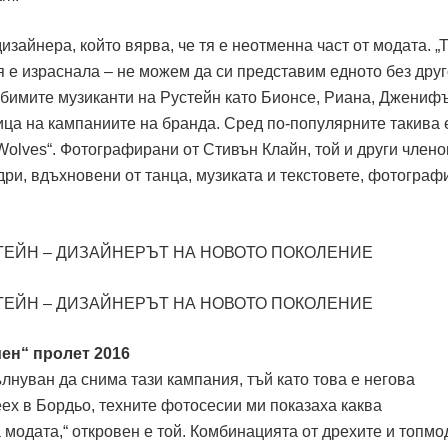
зайнера, който вярва, че тя е неотменна част от модата. „
я е израснала – не можем да си представим едното без друг
любимите музиканти на Рустейн като Бионсе, Риана, Джениф
ица на кампаниите на бранда. Сред по-популярните такива е
Wolves“. Фотографирани от Стивън Клайн, той и други члено
дри, вдъхновени от танца, музиката и текстовете, фотограф
ен“ пролет 2016
лнуван да снима тази кампания, тъй като това е негова
ех в Бордьо, техните фотосесии ми показаха каква
одата,“ откровен е той. Комбинацията от дрехите и топмо