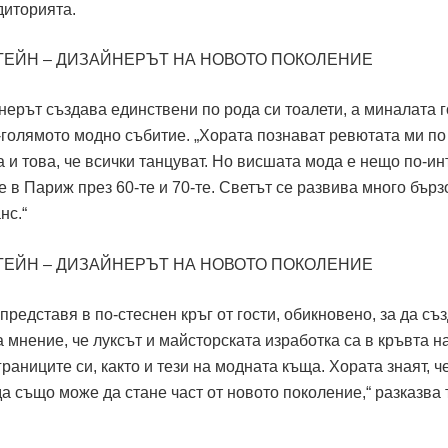
диторията.
нерът създава единствени по рода си тоалети, а миналата 
-голямото модно събитие. „Хората познават ревютата ми по
а и това, че всички танцуват. Но висшата мода е нещо по-ин
 в Париж през 60-те и 70-те. Светът се развива много бърз
нс.“
редставя в по-стеснен кръг от гости, обикновено, за да съ
 мнение, че луксът и майсторската изработка са в кръвта н
раниците си, както и тези на модната къща. Хората знаят, 
 също може да стане част от новото поколение,“ разказва 