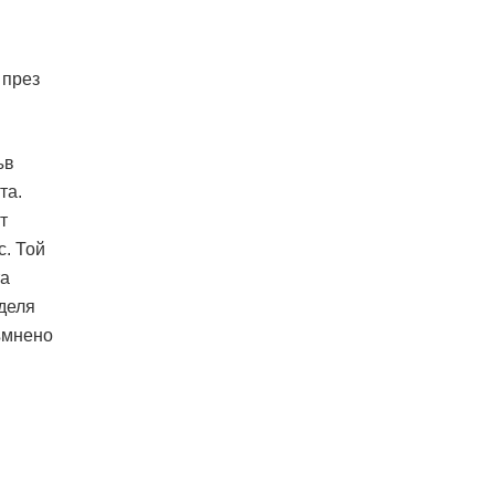
 през
ъв
та.
т
с. Той
та
оделя
съмнено