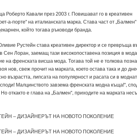
ща Роберто Кавали през 2003 г. Повишават го в креативен
рет-а-порте“ на италианската марка. Става част от „Балмен“
Декарнен, който тогава ръководи бранда.
 Оливие Рустейн става креативен директор и се превръща в
в Сен Лоран, заемащ тази високопоставена позиция в мода
е на френската висша мода. Тогава той не е толкова позна
оя нов, свеж прочит на марката, което остава така и до дне
но възрастта, липсата на популярност и расата си в модна
Господи! Малцинството завзема френската модна къща!“, сп
г. Но откакто е глава на „Балмен“, приходите на марката не