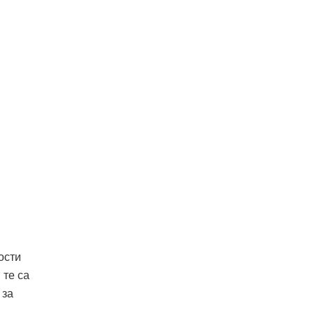
и
ости
 те са
 за