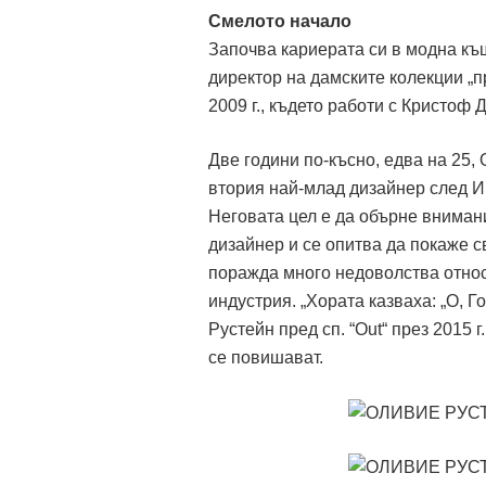
Смелото начало
Започва кариерата си в модна къ
директор на дамските колекции „п
2009 г., където работи с Кристоф 
Две години по-късно, едва на 25,
втория най-млад дизайнер след И
Неговата цел е да обърне внимани
дизайнер и се опитва да покаже св
поражда много недоволства относ
индустрия. „Хората казваха: „О, 
Рустейн пред сп. “Out“ през 2015 
се повишават.