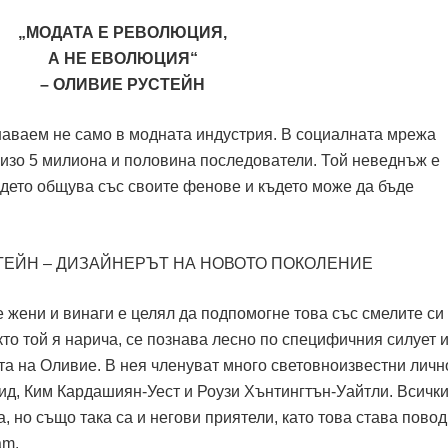
„МОДАТА Е РЕВОЛЮЦИЯ,
А НЕ ЕВОЛЮЦИЯ“
– ОЛИВИЕ РУСТЕЙН
знаваем не само в модната индустрия. В социалната мрежа
лизо 5 милиона и половина последователи. Той неведнъж е
ъдето общува със своите фенове и където може да бъде
 жени и винаги е целял да подпомогне това със смелите си
кто той я нарича, се познава лесно по специфичния силует 
а на Оливие. В нея членуват много световноизвестни личн
д, Ким Кардашиян-Уест и Роузи Хънтингтън-Уайтли. Всички
, но също така са и негови приятели, като това става повод
am.