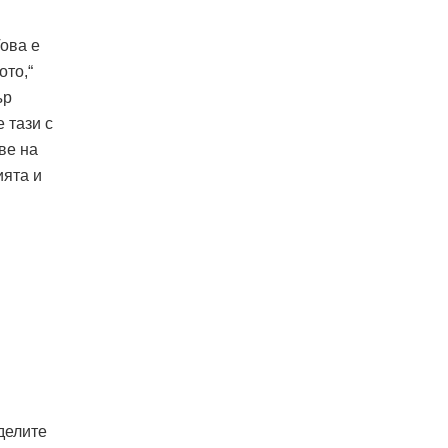
Това е
ото,“
ър
 тази с
ве на
ията и
делите