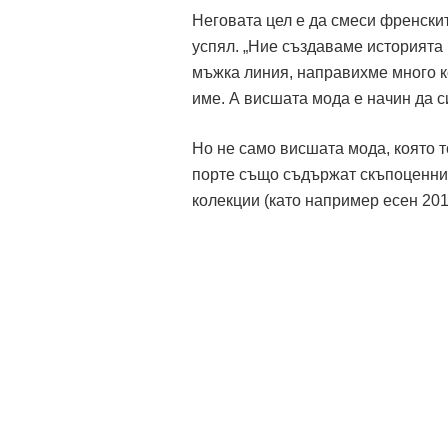
Неговата цел е да смеси френскит
успял. „Ние създаваме историята 
мъжка линия, направихме много к
име. А висшата мода е начин да с
Но не само висшата мода, която т
порте също съдържат скъпоценни 
колекции (като например есен 201