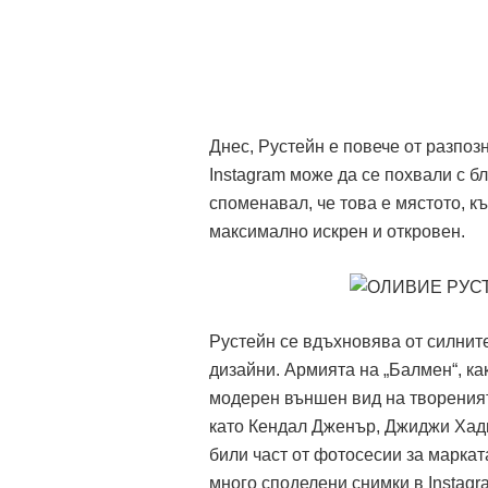
Днес, Рустейн е повече от разпо
Instagram може да се похвали с б
споменавал, че това е мястото, к
максимално искрен и откровен.
Рустейн се вдъхновява от силните
дизайни. Армията на „Балмен“, ка
модерен външен вид на твореният
като Кендал Дженър, Джиджи Хади
били част от фотосесии за марката
много споделени снимки в Instagr