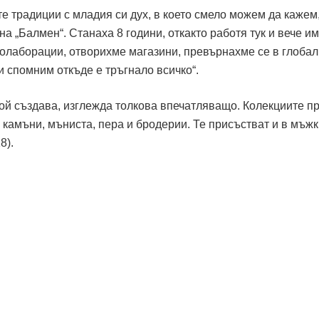
е традиции с младия си дух, в което смело можем да кажем,
на „Балмен“. Станаха 8 години, откакто работя тук и вече и
олаборации, отворихме магазини, превърнахме се в глоба
и спомним откъде е тръгнало всичко“.
ой създава, изглежда толкова впечатляващо. Колекциите пр
камъни, мъниста, пера и бродерии. Те присъстват и в мъжк
8).