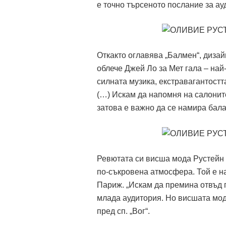
е точно търсеното послание за ау
Откакто оглавява „Балмен“, дизай
облече Джей Ло за Мет гала – най
силната музика, екстравагантостт
(…) Искам да напомня на салоните
затова е важно да се намира бала
Ревютата си висша мода Рустейн п
по-съкровена атмосфера. Той е на
Париж. „Искам да премина отвъд г
млада аудитория. Но висшата мода
пред сп. „Вог“.