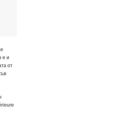
 е
 е и
ата от
къв
н
rieure