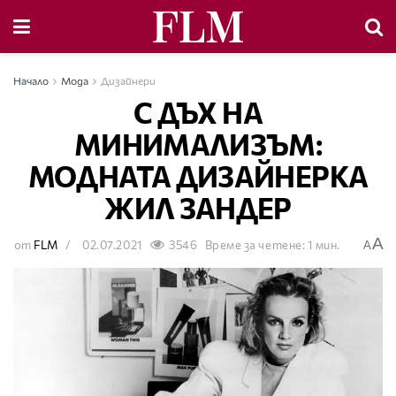
Начало
Мода
Дизайнери
С ДЪХ НА
МИНИМАЛИЗЪМ:
МОДНАТА ДИЗАЙНЕРКА
ЖИЛ ЗАНДЕР
A
от
FLM
02.07.2021
3546
Време за четене: 1 мин.
A