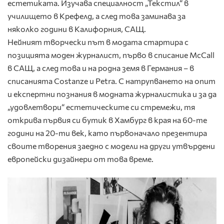
естетиката. Изучава специалност „Текстил“ в
училището в Крефелд, а след това заминава за
няколко години в Калифорния, САЩ.
Нейният творчески път в модата стартира с
позицията моден журналист, първо в списание McCall
в САЩ, а след това и на родна земя в Германия – в
списанията Costanze и Petra. С натрупването на опит
и експертни познания в модната журналистика и за да
„удовлетвори“ естетическите си стремежи, тя
открива първия си бутик в Хамбург в края на 60-те
години на 20-ти век, като първоначало презентира
своите творения заедно с модели на други утвърдени
европейски дизайнери от това време.