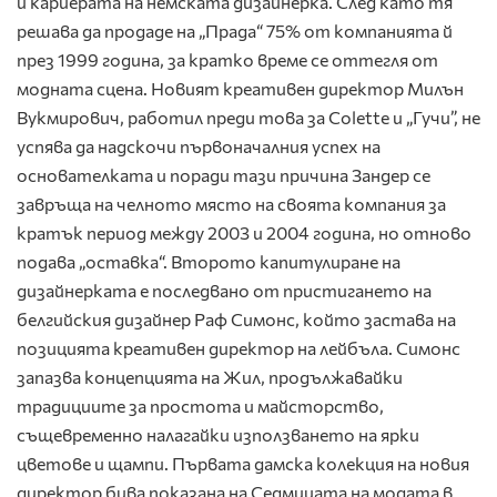
и кариерата на немската дизайнерка. След като тя
решава да продаде на „Прада“ 75% от компанията й
през 1999 година, за кратко време се оттегля от
модната сцена. Новият креативен директор Милън
Вукмирович, работил преди това за Colette и „Гучи”, не
успява да надскочи първоначалния успех на
основателката и поради тази причина Зандер се
завръща на челното място на своята компания за
кратък период между 2003 и 2004 година, но отново
подава „оставка“. Второто капитулиране на
дизайнерката е последвано от пристигането на
белгийския дизайнер Раф Симонс, който застава на
позицията креативен директор на лейбъла. Симонс
запазва концепцията на Жил, продължавайки
традициите за простота и майсторство,
същевременно налагайки използването на ярки
цветове и щампи. Първата дамска колекция на новия
директор бива показана на Седмицата на модата в