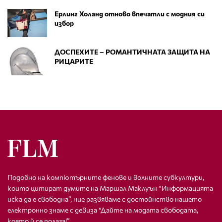
Ерлинг Холанд отново впечатли с модния си
избор
ДОСПЕХИТЕ – РОМАНТИЧНАТА ЗАЩИТА НА
РИЦАРИТЕ
Подобно на компютърните фенове и волните субкултури,
които цитират думите на Маршал Маклуън “Информацията
иска да е свободна”, ние развяваме с достойнство нашето
електронно знаме с девиза “Дайте на модата свободата,
която й се полага!”.