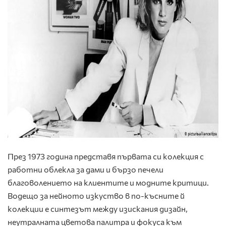
През 1973 година представя първата си колекция с
работни облекла за дами и бързо печели
благоволението на клиентите и модните критици.
Водещо за нейното изкуство в по-късните й
колекции е синтезът между изискания дизайн,
неутралната цветова палитра и фокуса към