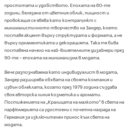
простотата и удобството. Епохата на 80-те
години, белязана от цветния облик, пищност и
провокация се явява като контрапункт с
минималистичното творчество на Зандер, което
поставя акцент върху структурата и формата, а не
върху орнаментиката и декорацията. Така тя бива
поставяна начело на най-влиятелните дизайнери през
90-те – епохата на минимализма в модата.
Вече разпознаваема като индивидуалист в модата,
Зандер разширява обхвата на своята компания и
извън облеклата, когато през 1979 година създава
своя авторска линия козметика и аромати.
Постиженията на „Кралицата на малкото“ в света на
парфюмерията са удостоени с почетна награда на
Германия за изключителен принос към света на
модата.