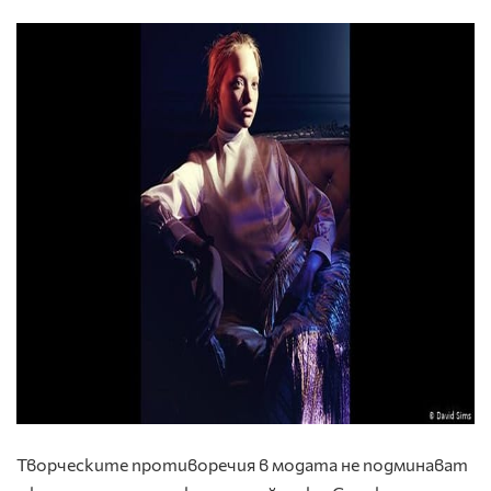
Творческите противоречия в модата не подминават