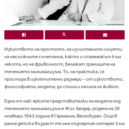
Изкуството на простото, на изчистените силуети,
на несложните съчетания, както и стремежът към
лекота, но не фриволност, бележат границите на
течението минимализъм. То, на практика, се
простира в изключителни размери – от изкуството,
философията, модата, до стила и начина на живот.
Една от най-ярките представителки на модата под
течението минимализъм е Жил Зандер, родена на 28
ноевмри 1943 година в Германия, Веселбурен. Още в
ранна детска възраст тя има подчертан интерес към