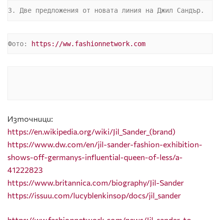
3. Две предложения от новата линия на Джил Сандър.
Фото: 
https://ww.fashionnetwork.com
Източници:
https://en.wikipedia.org/wiki/Jil_Sander_(brand)
https://www.dw.com/en/jil-sander-fashion-exhibition-
shows-off-germanys-influential-queen-of-less/a-
41222823
https://www.britannica.com/biography/Jil-Sander
https://issuu.com/lucyblenkinsop/docs/jil_sander
https://ww.fashionnetwork.com/news/Jil-sander-to-