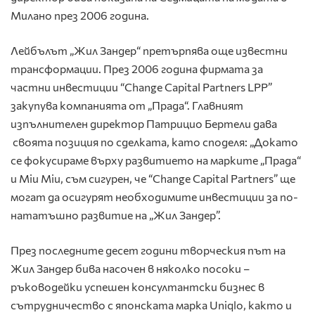
Милано през 2006 година.
Лейбълът „Жил Зандер“ претърпява още известни
трансформации. През 2006 година фирмата за
частни инвестиции “Change Capital Partners LPP”
закупува компанията от „Прада“. Главният
изпълнителен директор Патрицио Бертели дава
своята позиция по сделката, като споделя: „Докато
се фокусираме върху развитието на марките „Прада“
и Miu Miu, съм сигурен, че “Change Capital Partners” ще
могат да осигурят необходимите инвестиции за по-
нататъшно развитие на „Жил Зандер”.
През последните десет години творческия път на
Жил Зандер бива насочен в няколко посоки –
ръководейки успешен консултантски бизнес в
сътрудничество с японската марка Uniqlo, както и