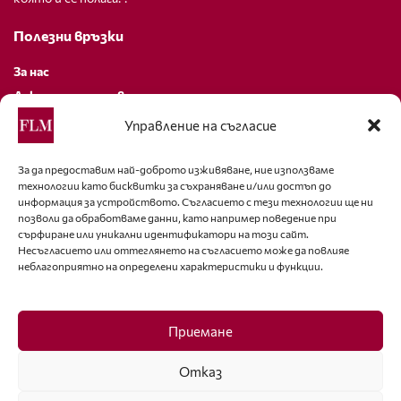
Полезни връзки
За нас
Декларация за поверителност
Политика за бисквитки
Управление на съгласие
За контакти
За да предоставим най-доброто изживяване, ние използваме
технологии като бисквитки за съхраняване и/или достъп до
editor@fashion-lifestyle.net
информация за устройството. Съгласието с тези технологии ще ни
позволи да обработваме данни, като например поведение при
+359 88 227 33 47
сърфиране или уникални идентификатори на този сайт.
Несъгласието или оттеглянето на съгласието може да повлияе
неблагоприятно на определени характеристики и функции.
Последвайте ни
Facebook
Приемане
Отказ