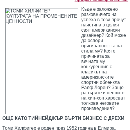
Къде е заложено
разковничето на
успеха в този прочут
наистина в целия
свят американски
дизайнер? Кой може
да оспори
оригиналността на
стила му? Коя е
причината за
вечната му
конкуренция с
класикът на
американските
спортни обленкла
Ралф Лорен? Защо
рапърите и певците
на хип-хоп харесват
толкова неговите
произведения?
ОЩЕ КАТО ТИЙНЕЙДЖЪР ВЪРТИ БИЗНЕС С ДРЕХИ
Томи Хилфигер е роден през 1952 година в Елмира,