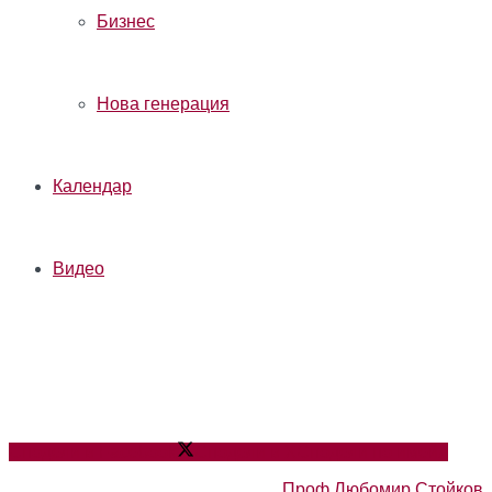
Бизнес
Нова генерация
Календар
Видео
Сподели в Facebook
Сподели в X
Сподели по имейл
Проф.Любомир Стойков