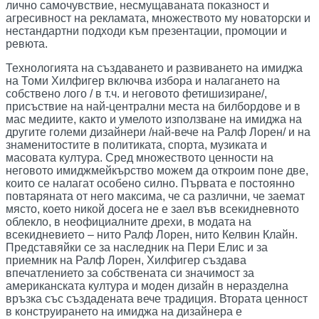
лично самочувствие, несмущаваната показност и
агресивност на рекламата, множеството му новаторски и
нестандартни подходи към презентации, промоции и
ревюта.
Технологията на създаването и развиването на имиджа
на Томи Хилфигер включва избора и налагането на
собствено лого / в т.ч. и неговото фетишизиране/,
присъствие на най-централни места на билбордове и в
мас медиите, както и умелото използване на имиджа на
другите големи дизайнери /най-вече на Ралф Лорен/ и на
знаменитостите в политиката, спорта, музиката и
масовата култура. Сред множеството ценности на
неговото имиджмейкърство можем да откроим поне две,
които се налагат особено силно. Първата е постоянно
повтаряната от него максима, че са различни, че заемат
място, което никой досега не е заел във всекидневното
облекло, в неофициалните дрехи, в модата на
всекидневието – нито Ралф Лорен, нито Келвин Клайн.
Представяйки се за наследник на Пери Елис и за
приемник на Ралф Лорен, Хилфигер създава
впечатлението за собствената си значимост за
американската култура и моден дизайн в неразделна
връзка със създадената вече традиция. Втората ценност
в конструирането на имиджа на дизайнера е