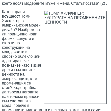
което носят модерните мъже и жени. Стилът остава” (2) .
Какво прави
всъщност Томи
Хилфигер в
американския моден
дизайн? Изобретява
ли принципно нови
форми, силуети и
като цяло
конструкции на
младежкото и
спортно облекло или
адаптира вече
познатите като визия
дрехи към новите
ценности на
американците, към
променящия се
стил? Къде трябва
да търсим неговите
най-големи приноси
към световната
мода: повече в
промоциите, маркетинга и рекламата, или пък в самия