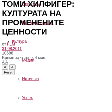
ТОМИ ХИЛФИГЕР:
Прически
КУЛТУРАТА НА
ПРОМЕНЕНИТЕ
Свободно време
ЦЕННОСТИ
Култура
от
FLM
31.08.2011
10688
Време за четене: 4 мин.
Медии
A
A
A
A
Reset
Интервю
Успех