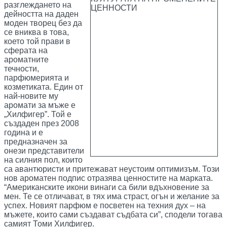
разглеждането на
дейността на даден
моден творец без да
се вниква в това,
което той прави в
сферата на
ароматните
течности,
парфюмерията и
козметиката. Един от
най-новите му
аромати за мъже е
„Хилфигер”. Той е
създаден през 2008
година и е
предназначен за
онези представители
на силния пол, които
са авантюристи и притежават неустоим оптимизъм. Този
нов ароматен подпис отразява ценностите на марката.
“Американските икони винаги са били вдъхновение за
мен. Те се отличават, в тях има страст, огън и желание за
успех. Новият парфюм е посветен на техния дух – на
мъжете, които сами създават съдбата си”, сподели тогава
самият Томи Хилфигер.