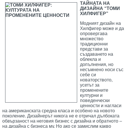
ТАЙНАТА НА
ДИЗАЙНА “ТОМИ
ХИЛФИГЕР”
Модният дизайн на
Хилфигер може и да
опровергава
множество
традиционни
представи за
създаването на
облекла и
допълнения, но
несъмнено носи със
себе си
новаторството,
усетът за
променените
културни и
поведенчески
ценности и нагласи
на американската средна класа и особено на новото
поколение. Дизайнерът никога не е отричал дълбоката
обвързаност на неговия бизнес с дизайна и обратното –
на дизайна с бизнеса му. Но ако се замислим какво