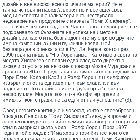
дизайн и във високотехнологичните материи? Не е
тайна, че години наред /а вероятно и все още/ сред
модни експерти и анализатори е съществувало
недоверие към продуктите с марката “Томи Хилфигер”,
както и към техния създател. Част от това недоверие се е
подхранвало от бързината на успеха на името на
дизайнера, както и на безпардонните му спрямо другите
имена кампании, акции и публични изяви. Най-
безпощадна в оценката си е Рут Ла Ферла, която през
1990 година пише в “Ню Йорк таймс”:”Като име в света на
модата Хилфигер се появи едва след като директно
изскочи от устата на неговия спонсор Мохан Мурджани в
средата на 80-те. Представян изрично като наследник на
Пери Елис, Калвин Клайн и Ралф Лорен, г-н Хилфигер
извървя и опозна еднакво пътя към славата и към
падението. Но в крайна сметка “дубльорът” се оказа
несполучлив. Модата, която г-н Хилфигер прави и
имиджът, който гради, не са едни от най-успешните” (3).
Сред неговите критици е и човекът, който е своеобразен
“създател” на стила “Томи Хилфигер” /между впрочем и
основен конкурент/ – най-големият дизайнер на спортния
стил в американската мода – Ралф Лорен. През 1997
година той споделя: “Има хора в този бизнес, които са
водачи и такива, които са последователи. Томи Хилфигер