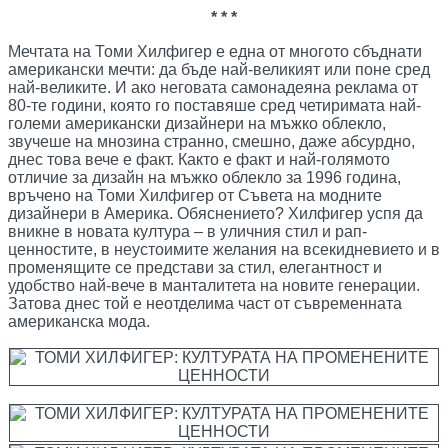
* * *
Мечтата на Томи Хилфигер е една от многото сбъднати
американски мечти: да бъде най-великият или поне сред
най-великите. И ако неговата самонадеяна реклама от
80-те години, която го поставяше сред четиримата най-
големи американски дизайнери на мъжко облекло,
звучеше на мнозина странно, смешно, даже абсурдно,
днес това вече е факт. Както е факт и най-голямото
отличие за дизайн на мъжко облекло за 1996 година,
връчено на Томи Хилфигер от Съвета на модните
дизайнери в Америка. Обяснението? Хилфигер успя да
вникне в новата култура – в уличния стил и рап-
ценностите, в неустоимите желания на всекидневието и в
променящите се представи за стил, елегантност и
удобство най-вече в манталитета на новите генерации.
Затова днес той е неотделима част от съвременната
американска мода.