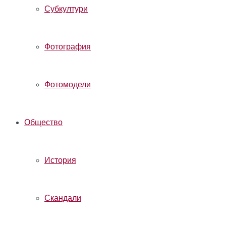
Субкултури
Фотография
Фотомодели
Общество
История
Скандали