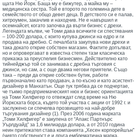
щата Ню Йорк. Баща му е бижутер, а майка му –
медицинска сестра. Той е второто по големина дете в
семейството от общо девет деца. В детството си е палав,
хитроумен, закачлив и находчив. Не е навършил и
осемнайсет, когато започва да върти бизнес с дрехи.
Легендата мълви, че Томи дава всичките си спестявания
– 100-200 долара, с които купува джинси на едро и ги
продава на дребно. С печалбата закупува нови дрехи и
така докато открие собствен магазин. Фактите допълват,
но и опровергават в известна степен тази класическа
приказка за преуспелия бизнесмен. Действително като
тийнейджър той се занимава с дребна търговия с
джинси, но сам, а с още двама негови приятели. Също
така – преди да открие собствен бутик, работи
първоначално като продавач, а по-късно и като асистент-
дизайнер в Манхатън. Още тук трябва да се подчертае,
че тъкмо предприемаческият нюх и бизнес ориентацията
на Томи Хилфигер го отвеждат след време на Ню
Йоркската борса, където той участва с акции от 1992 г. и
заслужено си спечелва прозвището на най-добре
търгувания дизайнер (1). През 2006 година марката
„Томи Хилфигер” е закупена от “Апакс Партнърс
Уърлдуайд” за 1,6 милиарда долара, а от 2010 година
неин притежател става компанията „Хесен корпорейшън”
(чиято собственост е и друга емблематична марка,