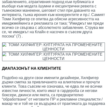
забавлението, атрактивния подход към публиката и
въобще към модата /шумни и ексцентрични ревюта с
тъмнокожи манекени, шеговит стил при даването на
интервюта, тънка ирония към конкурентите и пр./. Самият
Томи Хилфигер се опитва да обясни агресивността на
имиджмейкинга и рекламата си така: “Имиджът ми преди
всичко се свързва с абсолютното забавление. Струва ми
се, че имиджът на Клайн е насочен в съвсем друга
посока” (7) .
ДИАПАЗОНЪТ НА КЛИЕНТИТЕ
Подобно на други свои именити дизайнери, Хилфигер
държи сметка за привличането на влиятелни и прочути
клиенти. Това съвсем не означава, че едва ли не всички
известни личности, които имат в гардероба си негови
боксери, джинси или якета, са предварително
“обработвани” от неговите ПР и рекламни специалисти /
макар че и той не се въздържа от практиката да подарява