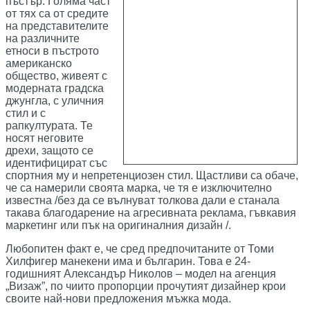
пъстър. Голяма част
от тях са от средите
на представителите
на различните
етноси в пъстрото
американско
общество, живеят с
модерната градска
джунгла, с уличния
стил и с
рапкултурата. Те
носят неговите
дрехи, защото се
идентифицират със
спортния му и непретенциозен стил. Щастливи са обаче,
че са намерили своята марка, че тя е изключително
известна /без да се вълнуват толкова дали е станала
такава благодарение на агресивната реклама, гъвкавия
маркетинг или пък на оригиналния дизайн /.
Любопитен факт е, че сред предпочитаните от Томи
Хилфигер манекени има и българин. Това е 24-
годишният Александър Николов – модел на агенция
„Визаж”, по чиито пропорции прочутият дизайнер крои
своите най-нови предложения мъжка мода.