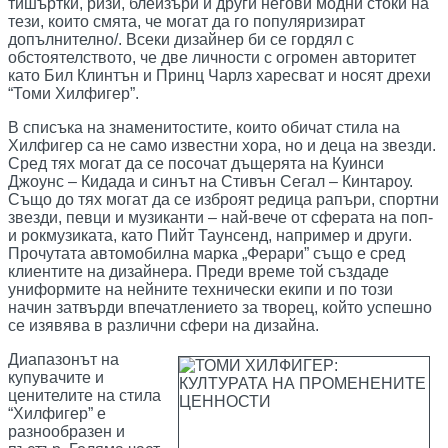
тишъртки, ризи, блейзъри и други негови модни стоки на
тези, които смята, че могат да го популяризират
допълнително/. Всеки дизайнер би се гордял с
обстоятелството, че две личности с огромен авторитет
като Бил Клинтън и Принц Чарлз харесват и носят дрехи
“Томи Хилфигер”.
В списъка на знаменитостите, които обичат стила на
Хилфигер са не само известни хора, но и деца на звезди.
Сред тях могат да се посочат дъщерята на Куинси
Джоунс – Кидада и синът на Стивън Сегал – Кинтароу.
Също до тях могат да се изброят редица рапъри, спортни
звезди, певци и музиканти – най-вече от сферата на поп-
и рокмузиката, като Пийт Таунсенд, например и други.
Прочутата автомобилна марка „Ферари” също е сред
клиентите на дизайнера. Преди време той създаде
униформите на нейните технически екипи и по този
начин затвърди впечатлението за творец, който успешно
се изявява в различни сфери на дизайна.
Диапазонът на
купувачите и
ценителите на стила
“Хилфигер” е
разнообразен и