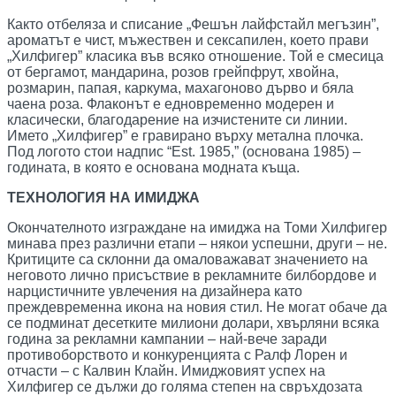
Както отбеляза и списание „Фешън лайфстайл мегъзин”,
ароматът е чист, мъжествен и сексапилен, което прави
„Хилфигер” класика във всяко отношение. Той е смесица
от бергамот, мандарина, розов грейпфрут, хвойна,
розмарин, папая, каркума, махагоново дърво и бяла
чаена роза. Флаконът е едновременно модерен и
класически, благодарение на изчистените си линии.
Името „Хилфигер” е гравирано върху метална плочка.
Под логото стои надпис “Est. 1985,” (основана 1985) –
годината, в която е основана модната къща.
ТЕХНОЛОГИЯ НА ИМИДЖА
Окончателното изграждане на имиджа на Томи Хилфигер
минава през различни етапи – някои успешни, други – не.
Критиците са склонни да омаловажават значението на
неговото лично присъствие в рекламните билбордове и
нарцистичните увлечения на дизайнера като
преждевременна икона на новия стил. Не могат обаче да
се подминат десетките милиони долари, хвърляни всяка
година за рекламни кампании – най-вече заради
противоборството и конкуренцията с Ралф Лорен и
отчасти – с Калвин Клайн. Имиджовият успех на
Хилфигер се дължи до голяма степен на свръхдозата