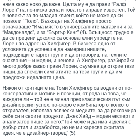
няма какво ново да каже. Целта му е да прави “Ралф
Лорен” на по-ниска цена и това го направи известен. Той
е човекът за по-младия клиент, който не може да си
позволи “Поло”. Възходът на Хилфигер просто
означаваше “Има място в универсалните магазини и за
“Макдоналдс”, и за “Бъргър Кинг” (4). Всъщност, трудно е
да се прецени доколко са основателни упреците на
Лорен по адрес на Хилфигер. В бизнеса едно от
условията да успееш е да намериш нишите,
подходящите таргет групи и да отговориш на техните
очаквания – и модни, и ценови. А Хилфигер, разбирайки
много добре какво прави Лорен, съумява да открие тези
ниши, да спечели симпатиите на тези групи и да им
предложи идеалната цена.
Някои от критиците на Томи Хилфигер са водени от по-
консервативни мотиви и позиции, от рода на това, че –
виждате ли – той не е минал през класическия път към
дизайнерския успех, по-скоро е комбинатор отколкото
откривател, използва всячески медиите, за да рекламира
себе си и своите продукти. Джек Хайд – моден експерт и
анализатор пише за него:”Той може и да има изделия с
добър стил и израбобтка, но не ми харесва скритата
идея, че е дизайнер-творец” (5).