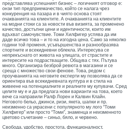
представлява успешният бизнес – логичният отговор е:
онзи тип предприемачество, който се налага чрез
конкуренция на пазара и в чиято основа стоят
очакванията на клиентите. А очакванията на клиентите
на модни стоки са за новости във визията, за променено
качество, достъпни цени и идентичности, които им
вдъхват самочувствие. Томи Хилфигер успява да им
даде всичко това – и то на изгодна цена. Само за няколко
години той променя, усъвършенства и разнообразява
спортните и всекидневни облекла. Интересува се
непрекъснато от живота на улицата, от страстите и
интересите на подрастващите. Общува с тях. Пътува
много. Организира безброй ревюта в магазини и се
среща с множество свои фенове. Това, редом с
проучванията на неговите експерти му позволява да се
ориентира във всекидневната култура и в стила на
живеене на потенциалните и реалните му купувачи. Сред
целите му е и да предлага нови варианти на това, което
вече са направили Ралф Лорен и Калвин Клайн.
Неговото бельо, джинси, ризи, якета, шапки и пр.
неизменно са украсени с популярното му лого “Томи
Хилфигер” или просто “Томи”, знаменца и неизменното
цветово съчетание – синьо, бяло, и червено.
Свобода, удобство, простота, функционалност,