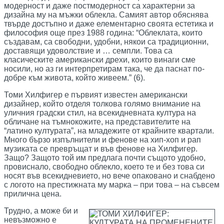
модерност и даже постмодерност са характерни за
дизайна му на мъжки облекла. Самият автор обяснява
твърде достъпно и даже елементарно своята естетика и
философия още през 1988 година: “Облеклата, които
създавам, са свободни, удобни, някои са традиционни,
доставящи удоволствие и … семпли. Това са
класическите американски дрехи, които винаги сме
носили, но аз ги интерпретирам така, че да паснат по-
добре към живота, който живеем.” (6).
Томи Хилфигер е първият известен американски
дизайнер, който отделя толкова голямо внимание на
уличния градски стил, на всекидневната култура на
обличане на тъмнокожите, на представителите на
“латино културата”, на младежите от крайните квартали.
Много бързо изпълнители и фенове на хип-хоп и рап
музиката се превръщат и във фенове на Хилфигер.
Защо? Защото той им предлага почти същото удобно,
провиснало, свободно облекло, което те и без това си
носят във всекидневието, но вече опаковано и снабдено
с логото на престижната му марка – при това – на съвсем
прилична цена.
Трудно, а може би и
невъзможно е