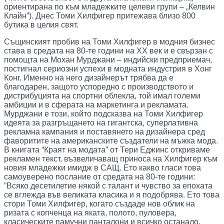
ориентирана по към младежките целеви групи – „Келвин
Клайн”). Днес Томи Хилфигер притежава близо 800
бутика в целия свят.
Същинският пробив на Томи Хилфигер в модния бизнес
става в средата на 80-те години на ХХ век и е свързан с
помощта на Мохан Мурджани – индийски предприемач,
постигнал сериозни успехи в модната индустрия в Хонг
Конг. Именно на него дизайнерът трябва да е
благодарен, защото успоредно с производството и
дистрибуцията на спортни облекла, той имал големи
амбиции и в сферата на маркетинга и рекламата.
Мурджани е този, който подсказва на Томи Хилфигер
идеята за разгръщането на гигантска, суперлативна
рекламна кампания и поставянето на дизайнера сред
фаворитите на американските създатели на мъжка мода.
В книгата “Краят на модата” от Тери Еджинс откриваме
рекламен текст, възвеличаващ приноса на Хилфигер към
новия младежки имидж в САЩ. Ето какво гласи това
самоуверено послание от средата на 80-те години:
”Всяко десетилетие някой с талант и чувство за епохата
се вглежда във великата класика и я подобрява. Ето това
стори Томи Хилфигер, когато създаде нов облик на
ризата с копченца на яката, полото, пуловера,
класическите памучни панталони и всичко останало,