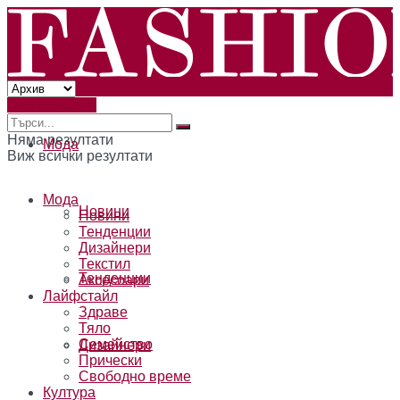
Към читателя
Няма резултати
Мода
Виж всички резултати
Мода
Новини
Новини
Тенденции
Дизайнери
Текстил
Тенденции
Аксесоари
Лайфстайл
Здраве
Тяло
Семейство
Дизайнери
Прически
Свободно време
Култура