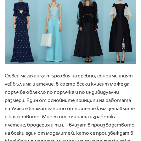
Освен магазин за търговия на дребно, едноименният
лейбъл има и ателие, в което всеки клиент може да
поръчва облекло по поръчка и по индивидуални
размери. Един от основните принципи на работата
на Уляна е внимателното отношение към детайлите
и качеството. Много от ръчната изработка –
плетене, бродерия и т.н. – влизат в производството
на всеки един от моделите ѝ, като се произвеждат в
Москва под строгия контрол на самата дизайнерка.