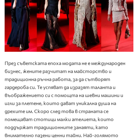
През съветската епоха модата не е международен
бизнес, жените разчитат на майсторство и
традиционна ръчна работа, за да сътворят
гардероба си. Те успяват да изразят таланта и
въображението си с помощта на шевни машини и
игли за плетене, които дават уникална душа на
дрехите им. Скоро след това в страната се
помещават стотици малки ателиета, които
поддържат традиционните занаяти, като
внимателно пазени ценни тайни. Най-голямото