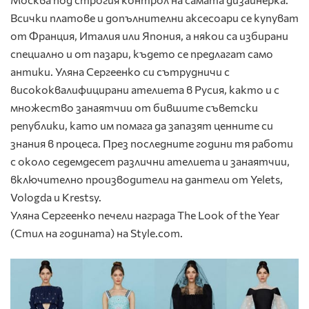
Всички платове и допълнителни аксесоари се купуват
от Франция, Италия или Япония, а някои са избирани
специално и от пазари, където се предлагат само
антики. Уляна Сергеенко си сътрудничи с
висококвалифицирани ателиета в Русия, както и с
множество занаятчии от бившите съветски
републики, като им помага да запазят ценните си
знания в процеса. През последните години тя работи
с около седемдесет различни ателиета и занаятчии,
включително производители на дантели от Yelets,
Vologda и Krestsy.
Уляна Сергеенко печели награда The Look of the Year
(Стил на годината) на Style.com.