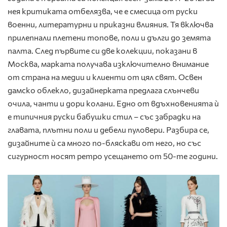
нея критиката отбелязва, че е смесица от руски
военни, литературни и приказни влияния. Тя включва
прилепнали плетени топове, поли и дълги до земята
палта. След първите си две колекции, показани в
Москва, марката получава изключително внимание
от страна на медии и клиенти от цял свят. Освен
дамско облекло, дизайнерката предлага слънчеви
очила, чанти и дори колани. Едно от вдъхновенията ѝ
е типичния руски бабушки стил – със забрадки на
главата, плътни поли и дебели пуловери. Разбира се,
дизайните ѝ са много по-бляскави от него, но със
сигурност носят ретро усещането от 50-те години.