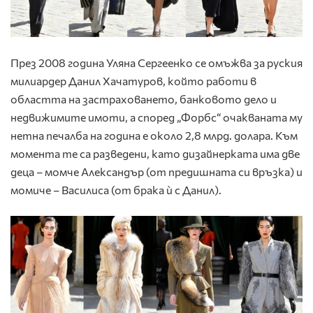
През 2008 година Уляна Сергеенко се омъжва за руския
милиардер Данил Хачатуров, който работи в
областта на застраховането, банковото дело и
недвижимите имоти, а според „Форбс“ очакваната му
нетна печалба на година е около 2,8 млрд. долара. Към
момента те са разведени, като дизайнерката има две
деца – момче Александър (от предишната си връзка) и
момиче – Василиса (от брака ѝ с Данил).