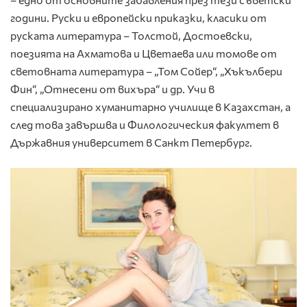
години. Руски и европейски приказки, класики от
руската литература – Толстой, Достоевски,
поезията на Ахматова и Цветаева или томове от
световната литература – „Том Сойер“, „Хъкълбери
Фин“, „Отнесени от вихъра“ и др. Учи в
специализирано хуманитарно училище в Казахстан, а
след това завършва и Филологическия факултет в
Държавния университет в Санкт Петербург.