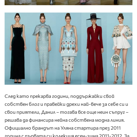
След като прекарва години, поддържайки свой
собствен блог и правейки дрехи най-вече за себе си и
свои приятели, Данил – тогава все още неин съпруг –
решава да финансира нейна собствена модна линия.
Официално брандът на Уляна стартира през 2011
година с първата си колекция есен-зима 2011-2012. За