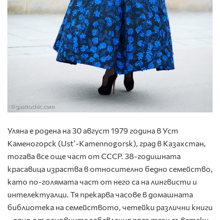
Уляна е родена на 30 август 1979 година в Уст
Каменогорск (Ust’-Kamennogorsk), град в Казахстан,
тогава все още част от СССР. 38-годишната
красавица израства в относително бедно семейство,
като по-голямата част от него са на лингвисти и
интелектуалци. Тя прекарва часове в домашната
библиотека на семейството, четейки различни книги
– едно от основните забавления през тези съветски