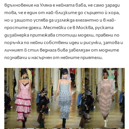
вдъхновение на Уляна е нейната баба, не само заради
това, че е един от най-близките до сърцето ѝ хора,
но и защото успява да изглежда елегантно и в най-
простите дрехи. Местейки се в Москва, руската
дизайнерка притежава стотици модели, правени по
поръчка по нейни собствени идеи и рисунки, затова и
личният й стил веднага бива забелязан от модните
познавачи и насърчен от нейните приятели.