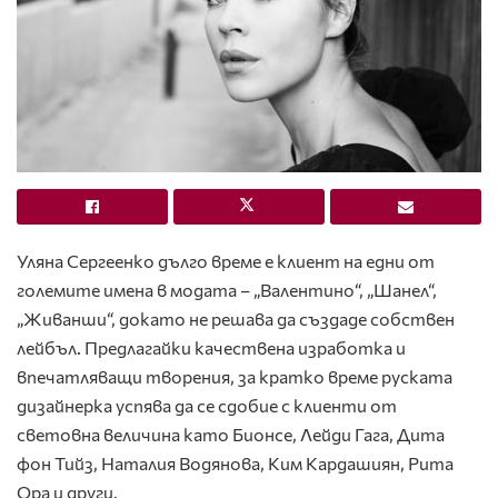
Уляна Сергеенко дълго време е клиент на едни от
големите имена в модата – „Валентино“, „Шанел“,
„Живанши“, докато не решава да създаде собствен
лейбъл. Предлагайки качествена изработка и
впечатляващи творения, за кратко време руската
дизайнерка успява да се сдобие с клиенти от
световна величина като Бионсе, Лейди Гага, Дита
фон Тийз, Наталия Водянова, Ким Кардашиян, Рита
Ора и други.