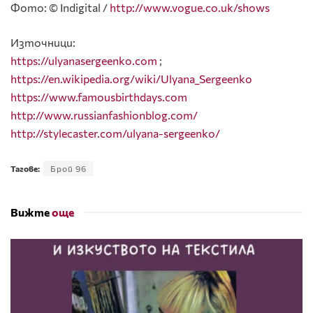
Фото: © Indigital /
http://www.vogue.co.uk/shows
Източници:
https://ulyanasergeenko.com
;
https://en.wikipedia.org/wiki/Ulyana_Sergeenko
https://www.famousbirthdays.com
http://www.russianfashionblog.com/
http://stylecaster.com/ulyana-sergeenko/
Тагове:
Брой 96
Вижте
още