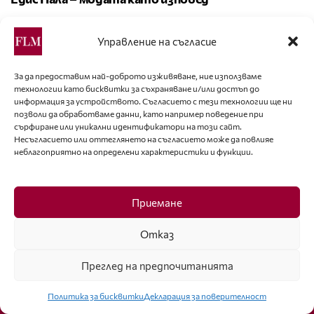
Управление на съгласие
Най-популярни
За да предоставим най-доброто изживяване, ние използваме
УЕРИС ДИЪРИ – ПУСТИННОТО ЦВЕТЕ,
технологии като бисквитки за съхраняване и/или достъп до
КОЕТО УСПЯ ДА РАЗЦЪФНЕ
информация за устройството. Съгласието с тези технологии ще ни
позволи да обработваме данни, като например поведение при
сърфиране или уникални идентификатори на този сайт.
Ерлинг Холанд отново впечатли с модния си
Несъгласието или оттеглянето на съгласието може да повлияе
избор
неблагоприятно на определени характеристики и функции.
ДОСПЕХИТЕ – РОМАНТИЧНАТА ЗАЩИТА НА
Приемане
РИЦАРИТЕ
Отказ
Преглед на предпочитанията
Политика за бисквитки
Декларация за поверителност