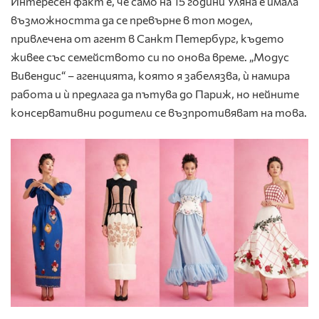
Интересен факт е, че само на 15 години Уляна е имала
възможността да се превърне в топ модел,
привлечена от агент в Санкт Петербург, където
живее със семейството си по онова време. „Модус
Вивендис“ – агенцията, която я забелязва, ѝ намира
работа и ѝ предлага да пътува до Париж, но нейните
консервативни родители се възпротивяват на това.