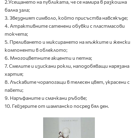
2.Усещането на публиката, че се намира в разкошна
бална зала;
3. Звездният символо, който присъства навсякъде;
4. Атрактивните сатенени обувки с пластмасови
токчета;
5. Преливането и миксирането на мъжките и женски
компоненти в облеклото;
6. Многоцветните акценти и петна;
7. Смелите и изискани рокли, наподобяващи нарязана
хартия;
8. Лъскавите чорапогащи в телесен цвят, украсени с
пайети;
9. Наръфаните и смачкани ръбове;
10. Гейзерите от шампанско посред бял ден.