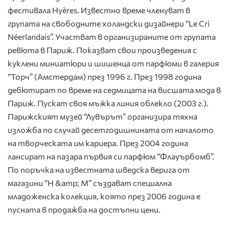
фестивала Hyères. Известно време членуват в
групата на свободните холандски дизайнери “Le Cri
Néerlandais”. Участват в организираните от групата
ревюта в Париж. Показват свои произведения с
куклени миниатюри и шишенца от парфюми в галерия
“Торч” (Амстердам) през 1996 г. През 1998 година
дебютират по време на седмицата на висшата мода в
Париж. Пускат своя мъжка линия облекло (2003 г.).
Парижският музей “Лувърът” организира тяхна
изложба по случай десетгодишнината от началото
на творческата им кариера. През 2004 година
лансират на пазара първия си парфюм “Флауърбомб”.
По поръчка на известната шведска верига от
магазини “H &amp; M” създават специална
младоженска колекция, която през 2006 година е
пусната в продажба на достъпни цени.