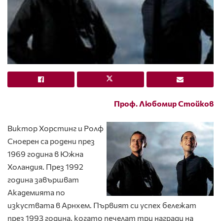
Проф. Любомир Стойков
Виктор Хорстинг и Ролф
Сноерен са родени през
1969 година в Южна
Холандия. През 1992
година завършват
Академията по
изкуствата в Арнхем. Първият си успех бележат
през 1993 година, когато печелат три награди на