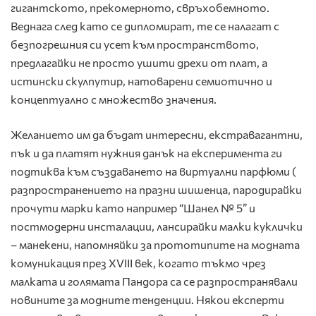
гигантското, прекомерното, свръхобемното.
Веднага след като се дипломират, те се налагат с
безпогрешния си усет към пространството,
предлагайки не просто ушити дрехи от плат, а
истински скулпутир, натоварени семиотично и
концептуално с множество значения.
Желанието им да бъдат интересни, екстравагантни,
пък и да платят нужния данък на експеримента ги
подтиква към създаването на виртуални парфюми (
разпространението на празни шишенца, пародирайки
прочути марки като например “Шанел № 5” и
постмодерни инсталации, лансирайки малки куклички
– манекени, напомняйки за прототипите на модната
комуникация през ХVІІІ век, когато тъкмо чрез
малката и голямата Пандора са се разпространявали
новините за модните тенденции. Някои експерти