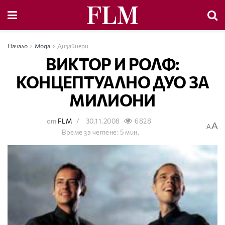
Начало
Мода
Дизайнери
ВИКТОР И РОЛФ:
КОНЦЕПТУАЛНО ДУО ЗА
МИЛИОНИ
от
FLM
30.11.2008
6828
A
A
Време за четене: 5 мин.