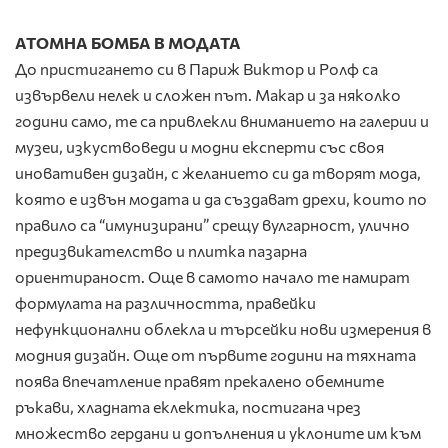
АТОМНА БОМБА В МОДАТА
До пристигането си в Париж Виктор и Ролф са
извървели нелек и сложен път. Макар и за няколко
години само, те са привлекли вниманието на галерии и
музеи, изкуствоведи и модни експерти със своя
иновативен дизайн, с желанието си да творят мода,
която е извън модата и да създават дрехи, които по
правило са “имунизирани” срещу вулгарност, улично
предизвикателство и плитка пазарна
ориентираност. Още в самото начало те намират
формулата на различността, правейки
нефункционални облекла и търсейки нови измерения в
модния дизайн. Още от първите години на тяхната
поява впечатление правят прекалено обемните
ръкави, хладната еклектика, постигана чрез
множество гердани и допълнения и уклоните им към