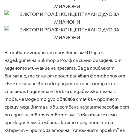
В първите години от проявите им в Париж
надеждите на Виктор и Ролф са силно охладени от
леденото мълчание на пресата. За да привлекат
внимание, те сами разпространяват фотокопия от
свое послание върху корицата на нискотиражно
списание. Годината е 1996-а и е забележителна с
това, че модното дуо обявява стачка – протест
срещу медийната и обществена незаинтересованост
по адрес на творчеството им. Това обаче е само
прелюдия към бомбата, която предстои те да
хвърлят – при това атомна. “Атомният проект” на