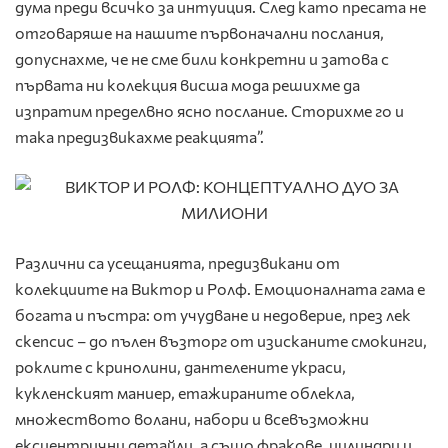
дума преди всичко за интуиция. След като пресата не
отговаряше на нашите първоначални послания,
допуснахме, че не сме били конкретни и затова с
първата ни колекция висша мода решихме да
изпратим пределвно ясно послание. Сторихме го и
така предизвикахме реакцията”.
Различни са усещанията, предизвикани от
колекциите на Виктор и Ролф. Емоционалната гама е
богата и пъстра: от учудване и недоверие, през лек
скепсис – до пълен възторг от изисканите смокинги,
роклите с кринолини, дантелените украси,
кукленският маниер, етажираните облекла,
множеството волани, набори и всевъзможни
ексцентрични детайли, а също фракове, цилиндри и