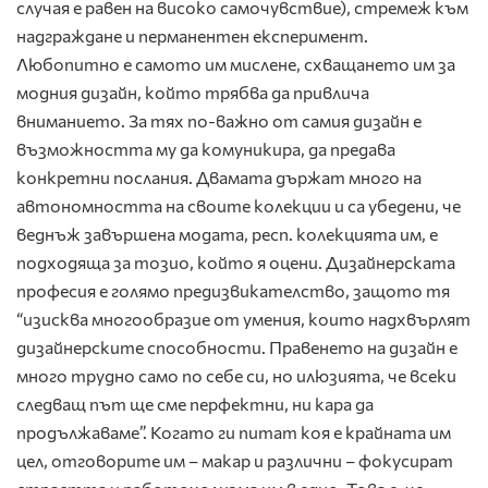
случая е равен на високо самочувствие), стремеж към
надграждане и перманентен експеримент.
Любопитно е самото им мислене, схващането им за
модния дизайн, който трябва да привлича
вниманието. За тях по-важно от самия дизайн е
възможността му да комуникира, да предава
конкретни послания. Двамата държат много на
автономността на своите колекции и са убедени, че
веднъж завършена модата, респ. колекцията им, е
подходяща за тозио, който я оцени. Дизайнерската
професия е голямо предизвикателство, защото тя
“изисква многообразие от умения, които надхвърлят
дизайнерските способности. Правенето на дизайн е
много трудно само по себе си, но илюзията, че всеки
следващ път ще сме перфектни, ни кара да
продължаваме”. Когато ги питат коя е крайната им
цел, отговорите им – макар и различни – фокусират