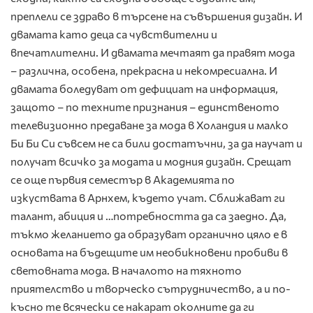
преплели се здраво в търсене на съвършения дизайн. И
двамата като деца са чувствителни и
впечатлителни. И двамата мечтаят да правят мода
– различна, особена, прекрасна и некомресиална. И
двамата боледуват от дефициат на информация,
защото – по техните признания – единственото
телевизионно предаване за мода в Холандия и малко
Би Би Си съвсем не са били достатъчни, за да научат и
получат всичко за модата и модния дизайн. Срещат
се още първия семестър в Академията по
изкуствата в Арнхем, където учат. Сближават ги
талант, абиция и …потребността да са заедно. Да,
тъкмо желанието да образуват органично цяло е в
основата на бъдещите им необикновени пробиви в
световната мода. В началото на тяхното
приятелство и творческо сътрудничество, а и по-
късно те всячески се накарат околните да ги