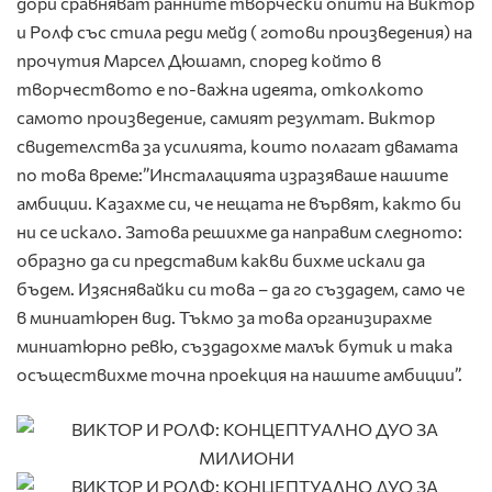
дори сравняват ранните творчески опити на Виктор
и Ролф със стила реди мейд ( готови произведения) на
прочутия Марсел Дюшамп, според който в
творчеството е по-важна идеята, отколкото
самото произведение, самият резултат. Виктор
свидетелства за усилията, които полагат двамата
по това време:”Инсталацията изразяваше нашите
амбиции. Казахме си, че нещата не вървят, както би
ни се искало. Затова решихме да направим следното:
образно да си представим какви бихме искали да
бъдем. Изяснявайки си това – да го създадем, само че
в миниатюрен вид. Тъкмо за това организирахме
миниатюрно ревю, създадохме малък бутик и така
осъществихме точна проекция на нашите амбиции”.