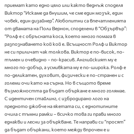
приемат като едно цяло или както веднъж споделя
Виктор “Искаме да внушим, че сме един мозък, един
човек, един дизайнер”. Любопитни са впечатленията
от двамата на Поли Вернон, споделени в “Обзървър”:
“Ролф е с обръсната коса, което много помага в
разпознаването кой кой е. Всъщност Ролф и Виктор
не си приличат чак толкова. Виктор е по-висок, по-
тъмен и очевидно – по-красив. Английският му е
много по-добър, а усмивката му е по-широка. Ролф е
по-деликатен, духовит, физически е по-странен и с
големи очи като на сърна. Но в същото време
възможността да бъдат объркане е много голямае.
С идентичен стайлинг, с избродирано лого на
предното джобче на якетата си, с еднотипните
очила с тъмни рамки – всичко това ги прави много
еднакви и лесни за объркване. Те направи си “просят”
да бъдат объркани, което между впрочем е и