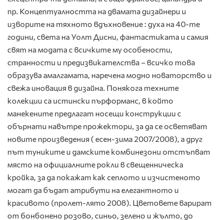
пр. Концептуалността на двамата дизайнери и
изворите на тяхното вдъхновение : духа на 40-те
години, света на Уолт Дисни, фантастиката и самия
свят на модата с всичките му особености,
странности и предизвикателства – всичко това
образува амалгамата, наречена модно новаторство и
свежа иновация в дизайна. Понякога техните
колекции са истински пърформанс, в който
манекените предлагат носещи конструкции с
обърнати навътре прожектори, за да се осветяват
новите произведения ( есен-зима 2007/2008), а друг
път туниките и дамските комбинезони отстъпват
място на официалните рокли в свещенническа
кройка, за да покажат как сеплото и изчистеното
могат да бъдат атрибути на елегантното и
красивото (пролет-лято 2008). Цветовете варират
от бонбонено розово, синьо, зелено и жълто, до