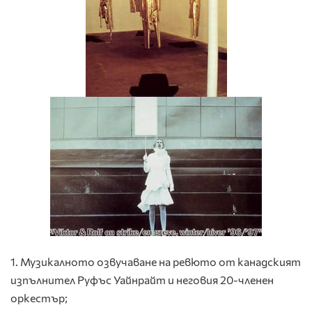
1. Музикалното озвучаване на ревюто от канадският
изпълнител Руфъс Уайнрайт и неговия 20-членен
оркестър;