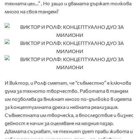
тяхната цел…” . Но защо и двамата държат толкова
много на своя тандем?
И Виктор, и Ролф смятат, че “съвместно” е ключова
дума за тяхното творчество. Работата в тандем
им позволява да вникнат много по-дълбоко в идеята
за концептуалната дреха и нейната реализация.
Съвместната им творческа, а впоследствие и бизнес
дейност е начин за оцеляване на модния пазар.
Двамата съзнават, че техният дует прави живота и