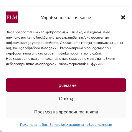
20. и 21. Произведения на Виктор и Ролф, пролет-
Управление на съгласие
лято 2007 г.
Фото: © Marcio Madeira/VOGUE.COM
За да предоставим най-доброто изживяване, ние използваме
технологии като бисквитки за съхраняване и/или достъп до
22. и 23. Произведения на Виктор и Ролф, есен-зима
информация за устройството. Съгласието с тези технологии ще ни
позволи да обработваме данни, като например поведение при
2007/2008 г.
сърфиране или уникални идентификатори на този сайт.
Фото: © Marcio Madeira/VOGUE.COM
Несъгласието или оттеглянето на съгласието може да повлияе
неблагоприятно на определени характеристики и функции.
24. и 25. Произведения на Виктор и Ролф, пролет-
лято 2008 г.
Приемане
Фото: © Marcio Madeira/VOGUE.COM
Отказ
26. – 32. Произведения на Виктор и Ролф, есен-зима
2008/2009 г.
Преглед на предпочитанията
Фото: © Marcio Madeira/VOGUE.COM
Политика за бисквитки
Декларация за поверителност