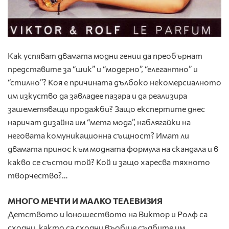
Как успяват двамата модни гении да преобърнат
представите за “шик” и “модерно”, “елегантно” и
“стилно”? Коя е причината дълбоко некомерсиалното
им изкуство да завладее пазара и да реализира
зашеметяващи продажби? Защо експертите днес
наричат дизайна им “мета мода”, наблягайки на
неговата комуникационна същност? Имат ли
двамата принос към модната формула на скандала и в
какво се състои той? Кой и защо харесва тяхното
творчество?…
МНОГО МЕЧТИ И МАЛКО ТЕЛЕВИЗИЯ
Детството и юношеството на Виктор и Ролф са
сходни, както са сходни въобще съдбите им,