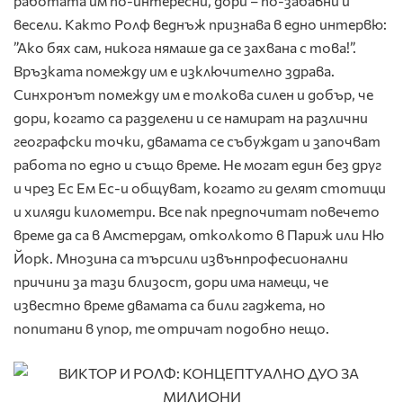
работата им по-интересни, дори – по-забавни и
весели. Както Ролф веднъж признава в едно интервю:
”Ако бях сам, никога нямаше да се захвана с това!”.
Връзката помежду им е изключително здрава.
Синхронът помежду им е толкова силен и добър, че
дори, когато са разделени и се намират на различни
географски точки, двамата се събуждат и започват
работа по едно и също време. Не могат един без друг
и чрез Ес Ем Ес-и общуват, когато ги делят стотици
и хиляди километри. Все пак предпочитат повечето
време да са в Амстердам, отколкото в Париж или Ню
Йорк. Мнозина са търсили извънпрофесионални
причини за тази близост, дори има намеци, че
известно време двамата са били гаджета, но
попитани в упор, те отричат подобно нещо.