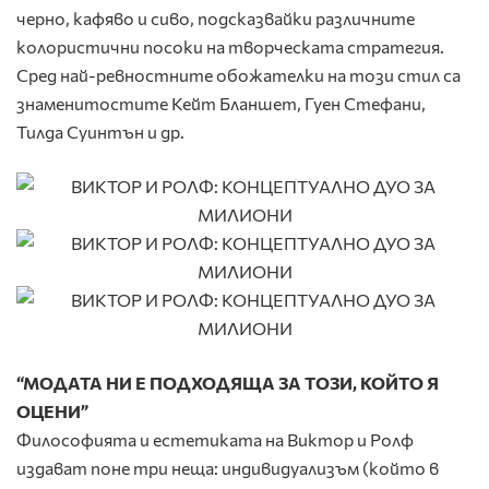
черно, кафяво и сиво, подсказвайки различните
колористични посоки на творческата стратегия.
Сред най-ревностните обожателки на този стил са
знаменитостите Кейт Бланшет, Гуен Стефани,
Тилда Суинтън и др.
“МОДАТА НИ Е ПОДХОДЯЩА ЗА ТОЗИ, КОЙТО Я
ОЦЕНИ”
Философията и естетиката на Виктор и Ролф
издават поне три неща: индивидуализъм (който в