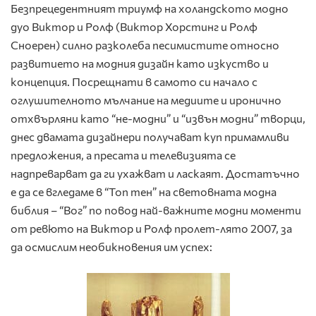
Безпрецедентният триумф на холандското модно
дуо Виктор и Ролф (Виктор Хорстинг и Ролф
Сноерен) силно разколеба песимистите относно
развитието на модния дизайн като изкуство и
концепция. Посрещнати в самото си начало с
оглушителното мълчание на медиите и иронично
отхвърляни като “не-модни” и “извън модни” творци,
днес двамата дизайнери получават куп примамливи
предложения, а пресата и телевизията се
надпреварват да ги ухажват и ласкаят. Достатъчно
е да се вгледаме в “Топ тен” на световната модна
библия – “Вог” по повод най-важните модни моменти
от ревюто на Виктор и Ролф пролет-лято 2007, за
да осмислим необикновения им успех: