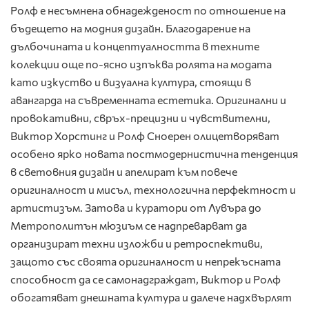
Ролф е несъмнена обнадежденост по отношение на
бъдещето на модния дизайн. Благодарение на
дълбочината и концептуалността в техните
колекции още по-ясно изпъква ролята на модата
като изкуство и визуална култура, стоящи в
авангарда на съвременната естетика. Оригинални и
провокативни, свръх-прецизни и чувствителни,
Виктор Хорстинг и Ролф Сноерен олицетворяват
особено ярко новата постмодернистична тенденция
в световния дизайн и апелират към повече
оригиналност и мисъл, технологична перфектност и
артистизъм. Затова и куратори от Лувъра до
Метрополитън мюзиъм се надпреварват да
организират техни изложби и ретроспективи,
защото със своята оригиналност и непрекъсната
способност да се самонадграждат, Виктор и Ролф
обогатяват днешната култура и далече надхвърлят