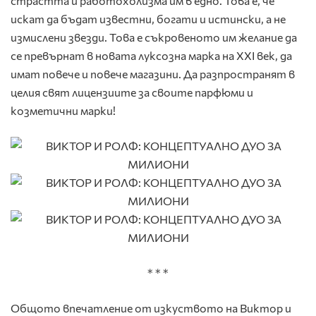
страстта и работохолизма им в едно. Това е, че
искат да бъдат известни, богати и истински, а не
измислени звезди. Това е съкровеното им желание да
се превърнат в новата луксозна марка на ХХІ век, да
имат повече и повече магазини. Да разпространят в
целия свят лицензиите за своите парфюми и
козметични марки!
* * *
Общото впечатление от изкуството на Виктор и