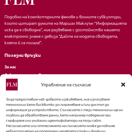
Подобно на компютърните фенове и волните субкултури,
които цитират думите на Маршал Маклуън “Информацията
иска да е свободна”, ние развяваме с достойнство нашето
електронно знаме с девиза “Дайте на модата свободата,
която й се полага!”.
Полезни връзки
За нас
Декларация за поверителност
Политика за бисквитки
Управление на съгласие
За контакти
За да предоставим най-доброто изживяване, ние използваме
технологии като бисквитки за съхраняване и/или достъп до
editor@fashion-lifestyle.net
информация за устройството. Съгласието с тези технологии ще ни
позволи да обработваме данни, като например поведение при
+359 88 227 33 47
сърфиране или уникални идентификатори на този сайт.
Несъгласието или оттеглянето на съгласието може да повлияе
неблагоприятно на определени характеристики и функции.