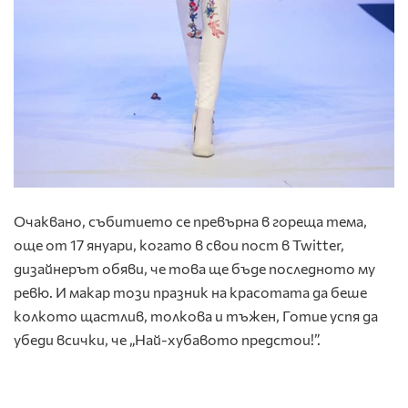
Очаквано, събитието се превърна в гореща тема,
още от 17 януари, когато в свои пост в Twitter,
дизайнерът обяви, че това ще бъде последното му
ревю. И макар този празник на красотата да беше
колкото щастлив, толкова и тъжен, Готие успя да
убеди всички, че „Най-хубавото предстои!”.