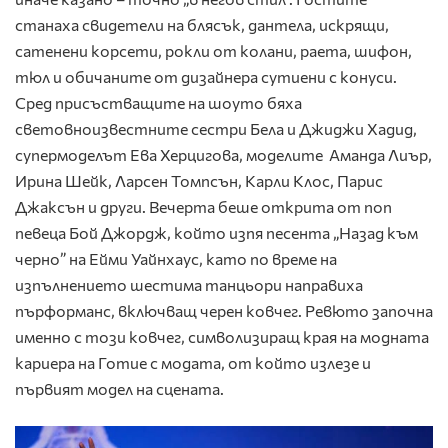
станаха свидетели на блясък, дантела, искрящи,
сатенени корсети, рокли от колани, раета, шифон,
тюл и обичаните от дизайнера сутиени с конуси.
Сред присъстващите на шоуто бяха
световноизвестните сестри Бела и Джиджи Хадид,
супермоделът Ева Херцигова, моделите Аманда Лиър,
Ирина Шейк, Ларсен Томпсън, Карли Клос, Парис
Джаксън и други. Вечерта беше открита от поп
певеца Бой Джордж, който изпя песента „Назад към
черно” на Ейми Уайнхаус, като по време на
изпълнението шестима танцьори направиха
пърформанс, включващ черен ковчег. Ревюто започна
именно с този ковчег, символизиращ края на модната
кариера на Готие с модата, от който излезе и
първият модел на сцената.