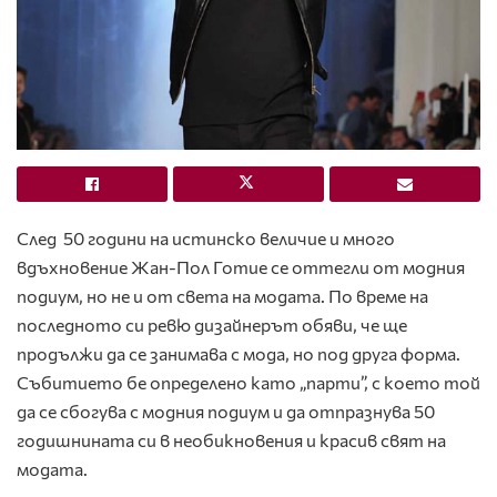
След 50 години на истинско величие и много
вдъхновение Жан-Пол Готие се оттегли от модния
подиум, но не и от света на модата. По време на
последното си ревю дизайнерът обяви, че ще
продължи да се занимава с мода, но под друга форма.
Събитието бе определено като „парти”, с което той
да се сбогува с модния подиум и да отпразнува 50
годишнината си в необикновения и красив свят на
модата.