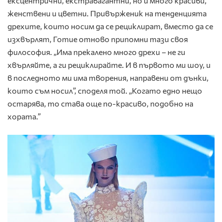
ексцентрични, екстравагантни, но и много красиви,
женствени и цветни. Привърженик на тенденцията
дрехите, които носим да се рециклират, вместо да се
изхвърлят, Готие отново припомни тази своя
философия. „Има прекалено много дрехи – не ги
хвърляйте, а ги рециклирайте. И в първото ми шоу, и
в последното ми има творения, направени от дънки,
които съм носил”, споделя той. „Когато едно нещо
остарява, то става още по-красиво, подобно на
хората.”