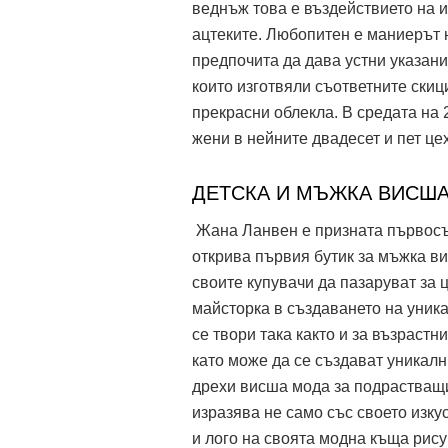
веднъж това е въздействието на и
ацтеките. Любопитен е маниерът н
предпочита да дава устни указани
които изготвяли съответните скиц
прекрасни облекла. В средата на 
жени в нейните двадесет и пет це
ДЕТСКА И МЪЖКА ВИСШ
Жана Ланвен е призната първосъз
открива първия бутик за мъжка в
своите купувачи да пазаруват за 
майсторка в създаването на уника
се твори така както и за възрастн
като може да се създават уникалн
дрехи висша мода за подрастващи
изразява не само със своето изку
и лого на своята модна къща рис