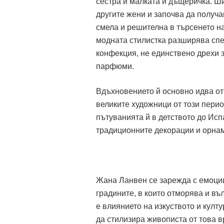
сестра и малката й дъщеричка. Ш
другите жени и започва да получа
смела и решителна в търсенето на
модната стилистка разширява спек
конфекция, не единствено дрехи з
парфюми.
Вдъхновението й основно идва от
великите художници от този перио
пътуванията й в детството до Исп
традиционните декорации и орнам
Жана Ланвен се зарежда с емоции 
градините, в които отморява и в
е влиянието на изкуството и култ
да стилизира живописта от това в