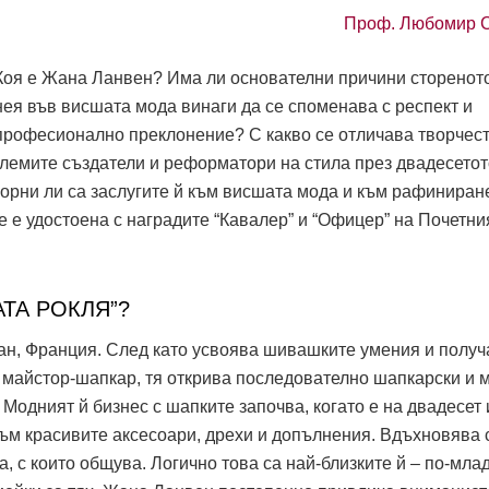
Проф. Любомир 
Коя е Жана Ланвен? Има ли основателни причини стореното
нея във висшата мода винаги да се споменава с респект и
професионално преклонение? С какво се отличава творчест
олемите създатели и реформатори на стила през двадесетот
порни ли са заслугите й към висшата мода и към рафиниран
 е удостоена с наградите “Кавалер” и “Офицер” на Почетни
АТА РОКЛЯ”?
тан, Франция. След като усвоява шивашките умения и получ
майстор-шапкар, тя открива последователно шапкарски и 
 Модният й бизнес с шапките започва, когато е на двадесет 
към красивите аксесоари, дрехи и допълнения. Вдъхновява 
, с които общува. Логично това са най-близките й – по-мла