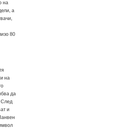
о на
ели, а
увачи,
лизо 80
тя
и на
то
ябва да
. След
ат и
Ланвен
символ