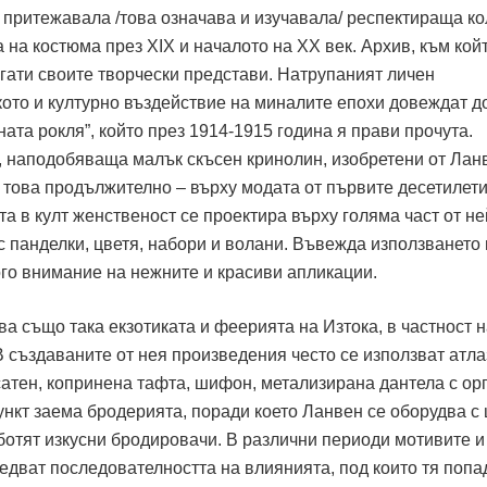
е притежавала /това означава и изучавала/ респектираща к
 на костюма през ХІХ и началото на ХХ век. Архив, към кой
гати своите творчески представи. Натрупаният личен
ото и културно въздействие на миналите епохи довеждат д
ната рокля”, който през 1914-1915 година я прави прочута.
, наподобяваща малък скъсен кринолин, изобретени от Лан
 това продължително – върху модата от първите десетилети
та в култ женственост се проектира върху голяма част от н
 с панделки, цветя, набори и волани. Въвежда използването
го внимание на нежните и красиви апликации.
ва също така екзотиката и феерията на Изтока, в частност 
В създаваните от нея произведения често се използват атла
 сатен, копринена тафта, шифон, метализирана дантела с ор
нкт заема бродерията, поради което Ланвен се оборудва с 
аботят изкусни бродировачи. В различни периоди мотивите и
едват последователността на влиянията, под които тя попа