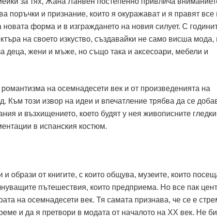
иейки за тях, Жана Ланвен постепенно привлича вниманиет
ва поръчки и признание, които я окуражават и я правят все 
 новата форма и в изграждането на новия силует. С години
търа на своето изкуство, създавайки не само висша мода, 
а деца, жени и мъже, но също така и аксесоари, мебели и
 романтизма на осемнадесети век и от произведенията на
д. Към този извор на идеи и впечатление трябва да се доба
ания и възхищението, което будят у нея живописните гледки
ентации в испанския костюм.
и образи от книгите, с които общува, музеите, които посещ
ълнуващите пътешествия, които предприема. Но все пак цен
урата на осемнадесети век. Тя самата признава, че се е стр
реме и да я претвори в модата от началото на ХХ век. Не б