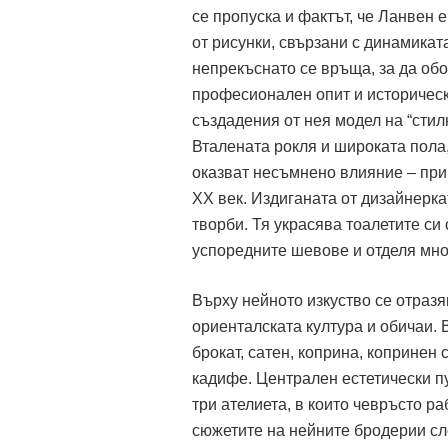
се пропуска и фактът, че Ланвен 
от рисунки, свързани с динамиката
непрекъснато се връща, за да обо
професионален опит и историческ
създадения от нея модел на “стил
Вталената рокля и широката пола
оказват несъмнено влияние – при
ХХ век. Издиганата от дизайнерка
творби. Тя украсява тоалетите си
успоредните шевове и отделя мно
Върху нейното изкуство се отразя
ориенталската култура и обичаи. 
брокат, сатен, коприна, копринен
кадифе. Централен естетически пу
три ателиета, в които чевръсто р
сюжетите на нейните бродерии сл