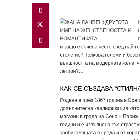
и защо е сочена често сред най-г
столетие? Толкова големи и безс
външността на модерната жена, че
легион?…
КАК СЕ СЪЗДАВА “СТИЛН
Родена е през 1867 година в Бре
допълнителна квалификация като 
магазин в града на Сена – Париж.
години и е изпълнена със страст 
заобикалящата я среда и от хората