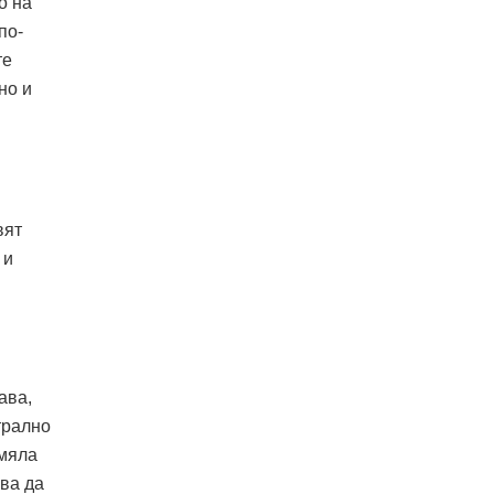
о на
по-
те
но и
вят
 и
ава,
трално
емяла
ива да