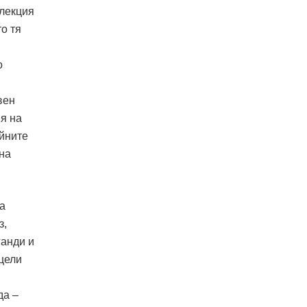
олекция
то тя
о
вен
я на
ейните
 на
на
з,
ганди и
цели
да –