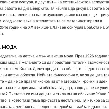
спанската култура, а друг път – на естетическото наследств
а работа на дизайнерката. Тя избягва да рисува своите мод
я и наставления на наети художници, или казано още – рис
и, след което вече в ателиетата те се материализирали в
20-те години на ХХ век Жана Ланвен осигурява работа на б
ха.
А МОДА
дателка на детска и мъжка висша мода. През 1926 година 
исша мода в желанието си да представи тотални възможност
цялото семейство. Далеч преди това обаче, тя се доказва ка
лни детски облекла. Нейната философия е, че за децата тр
ите – да не се правят икономии от материали, кройки и идеи
и – скъпи и оригинални облекла за деца, защо да не се ушив
те? Пиететът си към децата и стила им на обличане Жана 
ство, в което тази тема присъства неотлъчно. Тя избира за 
уваната алегория на свещенната двойка – майка и дъщеря.