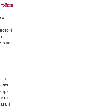
Стойков
 от
вото й
о
ето на
я
ава
моден
и три
се от
дата й