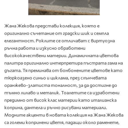
Жана Жекова представи колекция, която е
оригинално съчетание от градски шик и семпла
елегантност. Роклите се отличават с виртуозна
ръчна работа и изкусно обработени
висококачествени материи. Динамичната цветова
палитра оригинално интерпретира пъстрата гама на
дъгата. Тя преминава от бонбонените цветове като
тюркоазено синьо и циклама, през слънчевата
оранжево-златиста тоналност, за да достигне до
тъмно лилаво и металик. Тоалетите са изработени
предимно от висок клас материи като италианска
коприна, дантела и ръчно рисувани материали.
Модните акценти в новата колекция на Жана Жекова
са големи копринени цветя, падащи около раменете,