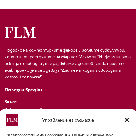
Подобно на компютърните фенове и волните субкултури,
които цитират думите на Маршал Маклуън “Информацията
иска да е свободна”, ние развяваме с достойнство нашето
електронно знаме с девиза “Дайте на модата свободата,
която й се полага!”.
Полезни връзки
За нас
Декларация за поверителност
Политика за бисквитки
Управление на съгласие
За контакти
За да предоставим най-доброто изживяване, ние използваме