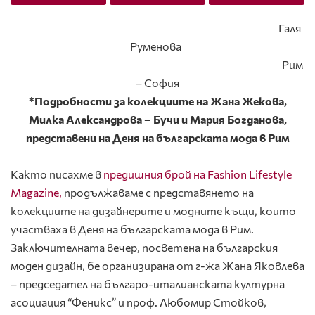
Галя
Руменова
Рим
– София
*Подробности за колекциите на Жана Жекова,
Милка Александрова – Бучи и Мария Богданова,
представени на Деня на българската мода в Рим
Както писахме в
предишния брой на Fashion Lifestyle
Magazine,
продължаваме с представянето на
колекциите на дизайнерите и модните къщи, които
участваха в Деня на българската мода в Рим.
Заключителната вечер, посветена на българския
моден дизайн, бе организирана от г-жа Жана Яковлева
– председател на българо-италианската културна
асоциация “Феникс” и проф. Любомир Стойков,