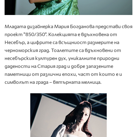
Младата дизайнерка Мария Богданова представи своя
проект "850/350". Колекцията е вдъхновена от
Несебър, а цифрите са всъщниост размерите на
черноморския град. Тоалетите са вдъхновени от
несебърския културен дух, уникалните природни
дадености на Стария град и добре запазените
паметници от различни епохи, част от които е и
символът на града – вятърната мелница.