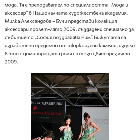
мода. Тя е преподавател по специалността „Мода и
аксесоар” в Националната художествена академия.
Милка Александова – Бучи представи колекция
аксесоари пролет-лято 2009, създадени специално за
събитието „София поздравява Рим”. Бижутата са
изработени предимно от тюркоазени камъни, изцяло
в тон с доминиращата роля на този цвят през лято
2009.