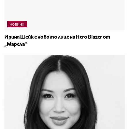
НОВИНИ
Ирина Шейк е новото лице на Hero Blazer от
„Марела“