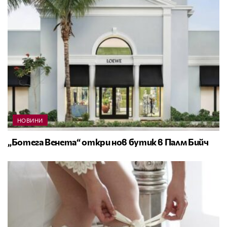
НОВИНИ
„Ботега Венета“ откри нов бутик в Палм Бийч