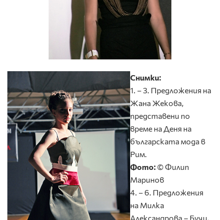
Снимки:
1. – 3. Предложения на
Жана Жекова,
представени по
време на Деня на
българската мода в
Рим.
Фото:
© Филип
Маринов
4. – 6. Предложения
на Милка
Александрова – Бучи,