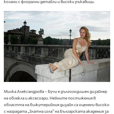
колани с флорални детайли и високи ръкавици.
Милка Александрова – Бучи е дългогодишен дизайнер
на облекла и аксесоари. Нейните постижения в
областта на бижутерийния дизайн са оценени високо
с наградата „Златна игла” на Българската академия за