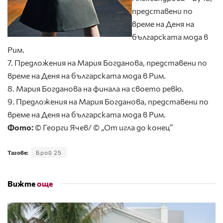
представени по
време на Деня на
българската мода в
Рим.
7. Предложения на Мария Богданова, представени по
време на Деня на българската мода в Рим.
8. Мария Богданова на финала на своето ревю.
9. Предложения на Мария Богданова, представени по
време на Деня на българската мода в Рим.
Фото:
© Георги Ячев/ © „От игла до конец”
Тагове:
Брой 25
Вижте
още