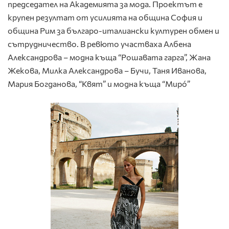
председател на Академията за мода. Проектът е
крупен резултат от усилията на община София и
община Рим за българо-италиански културен обмен и
сътрудничество. В ревюто участваха Албена
Александрова – модна къща “Рошавата гарга”, Жана
Жекова, Милка Александрова – Бучи, Таня Иванова,
Мария Богданова, “Квят” и модна къща “Мирó”