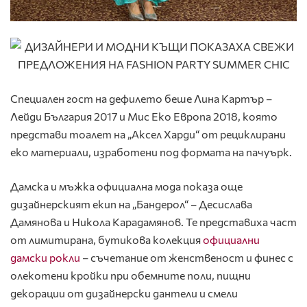
Специален гост на дефилето беше Лина Картър –
Лейди България 2017 и Мис Еко Европа 2018, която
представи тоалет на „Аксел Харди“ от рециклирани
еко материали, изработени под формата на пачуърк.
Дамска и мъжка официална мода показа още
дизайнерският екип на „Бандерол“ – Десислава
Дамянова и Никола Карадамянов. Те представиха част
от лимитирана, бутикова колекция
официални
дамски рокли
– съчетание от женственост и финес с
олекотени кройки при обемните поли, пищни
декорации от дизайнерски дантели и смели