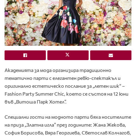
Академията за мода организира традиционно
тематично парти с елегантен ревю-спектакъл и
оригинално естетическо послание за „летен шик“ –
Fashion Party Summer Chic, което се състоя на 12 юни
във „Витоша Парк Хотел”.
Специални гости на модното парти бяха носителите
на приза „Златна игла” през годините: Жана Жекова,
София Борисова, Вяра Георгиева, Светослав Колчагов,