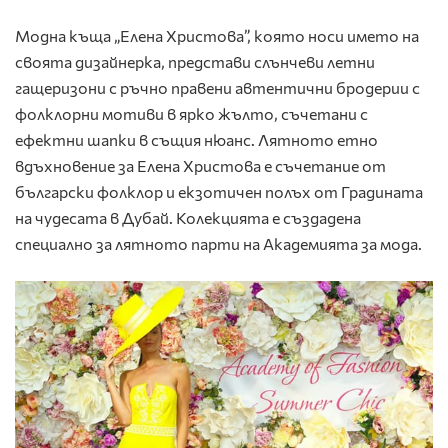
Модна къща „Елена Христова”, която носи името на
своята дизайнерка, представи слънчеви летни
гащеризони с ръчно правени автентични бродерии с
фолклорни мотиви в ярко жълто, съчетани с
ефектни шапки в същия нюанс. Лятното етно
вдъхновение за Елена Христова е съчетание от
български фолклор и екзотичен полъх от Градината
на чудесата в Дубай. Колекцията е създадена
специално за лятното парти на Академията за мода.