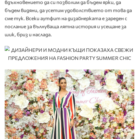
вдъхновението да си позволим да бъдем ярки, да
бъдем видяни, да усетим удоволствието от това да
сме тук. Всеки аутфит на дизайнерката е зареден с
послание за вълнуваща лятна история и усещане за
шик, бриз и наслада.