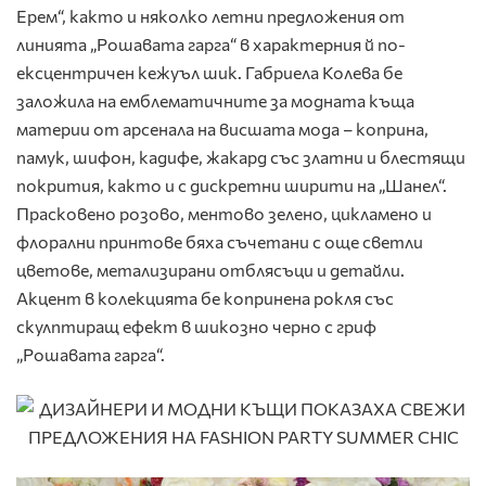
Ерем“, както и няколко летни предложения от
линията „Рошавата гарга“ в характерния й по-
ексцентричен кежуъл шик. Габриела Колева бе
заложила на емблематичните за модната къща
материи от арсенала на висшата мода – коприна,
памук, шифон, кадифе, жакард със златни и блестящи
покрития, както и с дискретни ширити на „Шанел“.
Прасковено розово, ментово зелено, цикламено и
флорални принтове бяха съчетани с още светли
цветове, метализирани отблясъци и детайли.
Акцент в колекцията бе копринена рокля със
скулптиращ ефект в шикозно черно с гриф
„Рошавата гарга“.