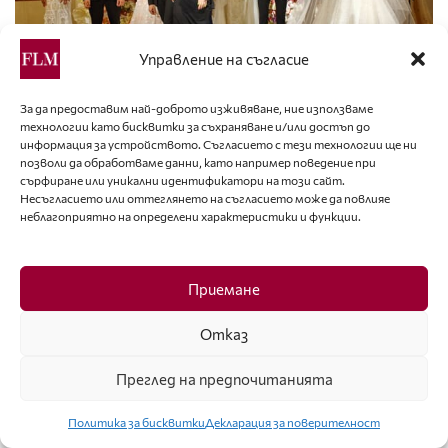
Управление на съгласие
За да предоставим най-доброто изживяване, ние използваме
технологии като бисквитки за съхраняване и/или достъп до
информация за устройството. Съгласието с тези технологии ще ни
Тематични аутфити в духа на летния шик показаха
позволи да обработваме данни, като например поведение при
също млади дизайнери и студенти по мода на проф.
сърфиране или уникални идентификатори на този сайт.
Несъгласието или оттеглянето на съгласието може да повлияе
Любомир Стойков от Националната художествена
неблагоприятно на определени характеристики и функции.
академия: Деси Бъчварова и Пламена Мишева, Давид
Стояновски (от Македония), Йоанна Шишкова, Лора
Лилова, Мария Колева, Стефани Тодорова и
Приемане
Християна Мутафчиева.
Отказ
Fashion Party Summer Chic се реализира с любезното
Преглед на предпочитанията
съдействие на кафе „Кимбо“, „Мартини“, „Банка ДСК“,
„Витоша Парк Хотел“, „Агресия“, сладкарници „Неделя“,
Политика за бисквитки
Декларация за поверителност
„Рай кетъринг”, Eventinus, Марина Младенова,