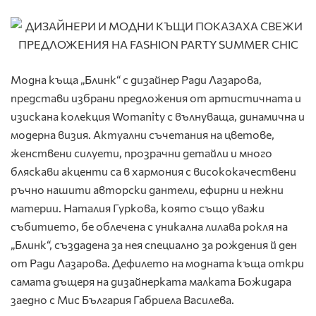
Модна къща „Блинк“ с дизайнер Ради Лазарова,
представи избрани предложения от артистичната и
изискана колекция Womanity с вълнуваща, динамична и
модерна визия. Актуални съчетания на цветове,
женствени силуети, прозрачни детайли и много
бляскави акценти са в хармония с висококачествени
ръчно нашити авторски дантели, ефирни и нежни
материи. Наталия Гуркова, която също уважи
събитието, бе облечена с уникална лилава рокля на
„Блинк“, създадена за нея специално за рождения й ден
от Ради Лазарова. Дефилето на модната къща откри
самата дъщеря на дизайнерката малката Божидара
заедно с Мис България Габриела Василева.