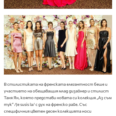
В стилистиката на френската елегантност беше и
участието на обещаващия млад дизайнер и стилист
Таня Ян, която представи новата си колекция „Аз съм
тук“ /Je susis la/ с дух на френско райе. Със
специфичния цветен десен колекцията носи