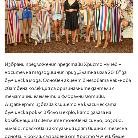
Избрани предложения представи Христо Чучев –
носител на тазгодишния приз „Златна игла 2018“ за
булчинска мода. Основен акцент в неговата най-нова
сватбена колекция са оригиналните дантели с
тематични елементи и флорални мотиви.
Дизайнерът избягва клишето на класическата
булчинска рокля в бяло и екрю, като залага на
комбинации в светлите тонове на синьо, розово,
лилаво, праскова и актуалния цвят вишна с телесна
основа. В рокля, създадена от Христо Чучев, беше