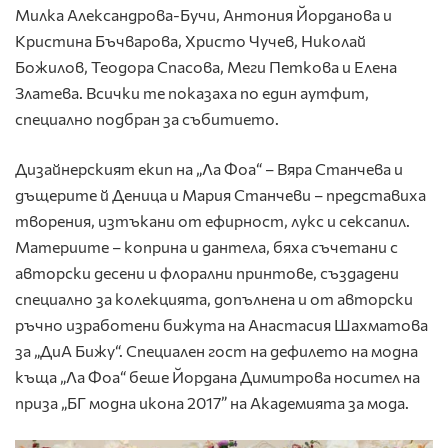
Милка Александрова-Бучи, Антония Йорданова и
Кристина Бъчварова, Христо Чучев, Николай
Божилов, Теодора Спасова, Меги Петкова и Елена
Златева. Всички те показаха по един аутфит,
специално подбран за събитието.
Дизайнерският екип на „Ла Фоа“ – Вяра Станчева и
дъщерите й Деница и Мария Станчеви – представиха
творения, изтъкани от ефирност, лукс и сексапил.
Материите – коприна и дантела, бяха съчетани с
авторски десени и флорални принтове, създадени
специално за колекцията, допълнена и от авторски
ръчно изработени бижута на Анастасия Шахматова
за „ДиА Бижу“. Специален гост на дефилето на модна
къща „Ла Фоа“ беше Йордана Димитрова носител на
приза „БГ модна икона 2017” на Академията за мода.