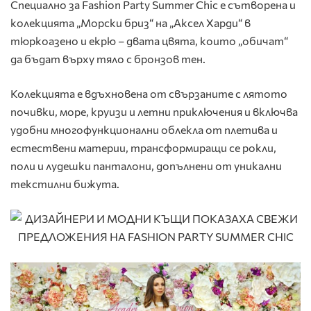
Специално за Fashion Party Summer Chic е сътворена и
колекцията „Морски бриз“ на „Аксел Харди“ в
тюркоазено и екрю – двата цвята, които „обичат“
да бъдат върху тяло с бронзов тен.
Колекцията е вдъхновена от свързаните с лятото
почивки, море, круизи и летни приключения и включва
удобни многофункционални облекла от плетива и
естествени материи, трансформиращи се рокли,
поли и лудешки панталони, допълнени от уникални
текстилни бижута.