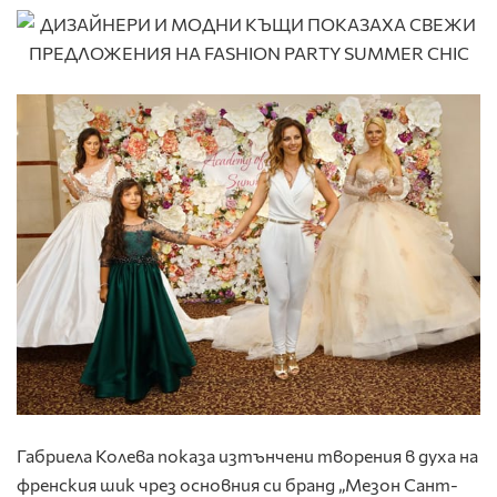
Габриела Колева показа изтънчени творения в духа на
френския шик чрез основния си бранд „Мезон Сант-