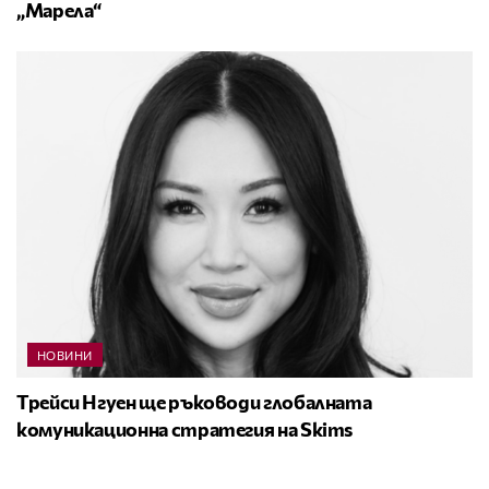
„Марела“
НОВИНИ
Трейси Нгуен ще ръководи глобалната
комуникационна стратегия на Skims