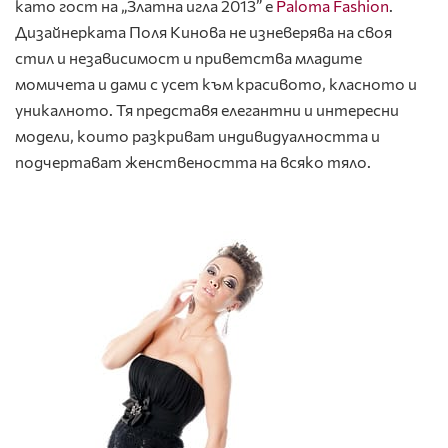
като гост на „Златна игла 2013” е
Paloma Fashion
.
Дизайнерката Поля Кинова не изневерява на своя
стил и независимост и приветства младите
момичета и дами с усет към красивото, класното и
уникалното. Тя представя елегантни и интересни
модели, които разкриват индивидуалността и
подчертават женствеността на всяко тяло.