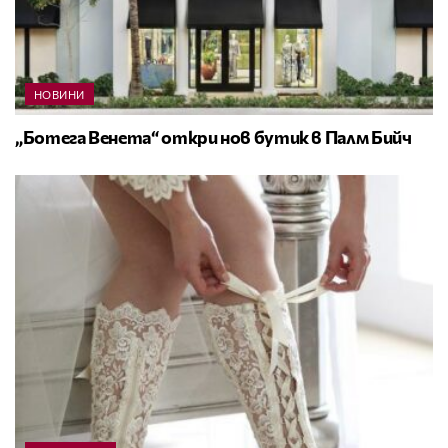
НОВИНИ
„Ботега Венета“ откри нов бутик в Палм Бийч