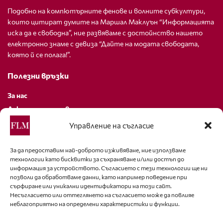
Подобно на компютърните фенове и волните субкултури,
които цитират думите на Маршал Маклуън “Информацията
иска да е свободна”, ние развяваме с достойнство нашето
електронно знаме с девиза “Дайте на модата свободата,
която й се полага!”.
Полезни връзки
За нас
Декларация за поверителност
Политика за бисквитки
Управление на съгласие
За контакти
За да предоставим най-доброто изживяване, ние използваме
технологии като бисквитки за съхраняване и/или достъп до
editor@fashion-lifestyle.net
информация за устройството. Съгласието с тези технологии ще ни
позволи да обработваме данни, като например поведение при
+359 88 227 33 47
сърфиране или уникални идентификатори на този сайт.
Несъгласието или оттеглянето на съгласието може да повлияе
неблагоприятно на определени характеристики и функции.
Последвайте ни