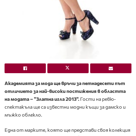
Академията за мода ще връчи за петнадесети път
отличието за най-високи постижения в областта
на модата – "Златна игла 2013".
Гости на ревю-
спектакъла ще са известни модни къщи за дамско и
мъжко облекло.
Една от марките, която ще представи своя колекция