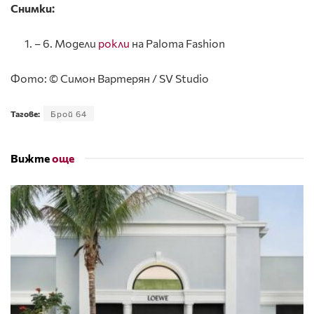
Снимки:
– 6. Модели
рокли
на Paloma Fashion
Фото: © Симон Вартерян / SV Studio
Тагове:
Брой 64
Вижте
още