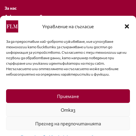
За нас
Декларация за поверителност
Политика за бисквитки
Управление на съгласие
За контакти
За да предоставим най-доброто изживяване, ние използваме
технологии като бисквитки за съхраняване и/или достъп до
editor@fashion-lifestyle.net
информация за устройството. Съгласието с тези технологии ще ни
позволи да обработваме данни, като например поведение при
+359 88 227 33 47
сърфиране или уникални идентификатори на този сайт.
Несъгласието или оттеглянето на съгласието може да повлияе
неблагоприятно на определени характеристики и функции.
Последвайте ни
Facebook
Приемане
Отказ
Преглед на предпочитанията
ISSN 1314-8915 Copyright © 2007-2025 Ot igla do konetz Ltd. & Fashion.bg
Ltd. All Rights Reserved