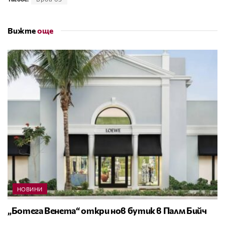
Вижте
още
НОВИНИ
„Ботега Венета“ откри нов бутик в Палм Бийч