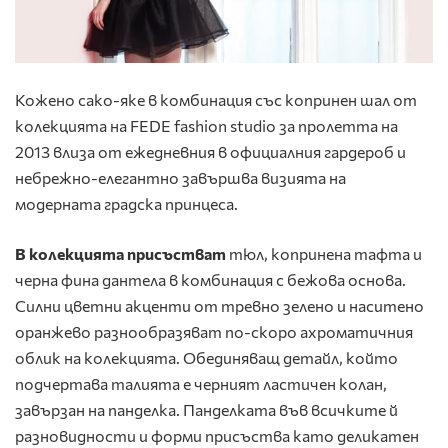
Кожено сако-яке в комбинация със копринен шал от
колекцията на FEDE fashion studio за пролетта на
2013 влиза от ежедневния в официалния гардероб и
небрежно-елегантно завършва визията на
модерната градска принцеса.
В колекцията присъстват
тюл, копринена тафта и
черна фина дантела в комбинация с бежова основа.
Силни цветни акценти от тревно зелено и наситено
оранжево разнообразяват по-скоро ахроматичния
облик на колекцията. Обединяващ детайл, който
подчертава талията е черният ластичен колан,
завързан на панделка. Панделката във всичките й
разновидности и форми присъства като деликатен