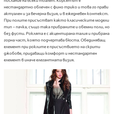
послание на всеки тоалет. Корсетът
е
нестандартно облечен с фино трико и това го прави
актуален и за вечерна визия, и в ежедневен контекст.
При полите присъстват както класическите модели
тип – пачка, също така прибраните и обемни поли, но
без фусти. Роклята е с акцентирана талия и прибрана
горна част, която подчертава бюста. Обединяващ
елемент при роклите е присъствието на скрити
джобове, придаващи комфорт и нестандартен
елемент в иначе елегантната визия.