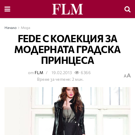
Начало
Мода
FEDE С КОЛЕКЦИЯ ЗА
МОДЕРНАТА ГРАДСКА
ПРИНЦЕСА
от
FLM
19.02.2013
6366
A
A
Време за четене: 2 мин.