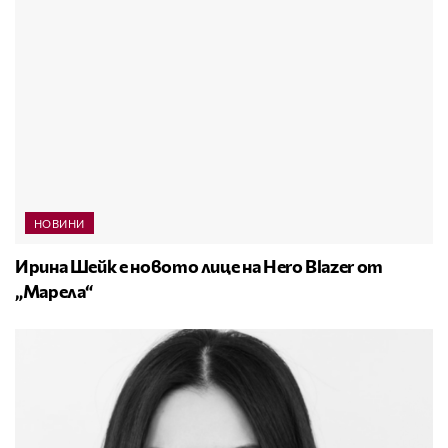
НОВИНИ
Ирина Шейк е новото лице на Hero Blazer от
„Марела“