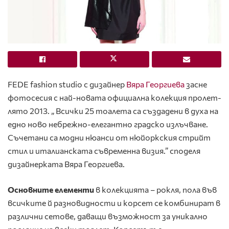
FEDE fashion studio с дизайнер
Вяра Георгиева
засне
фотосесия с най-новата официална колекция пролет-
лято 2013. „ Всички 25 тоалета са създадени в духа на
едно ново небрежно-елегантно градско излъчване.
Съчетани са модни нюанси от нюйоркския стрийт
стил и италианската съвременна визия.” споделя
дизайнерката Вяра Георгиева.
Основните елементи
в колекцията – рокля, пола във
всичките й разновидности и корсет се комбинират в
различни сетове, даващи възможност за уникално