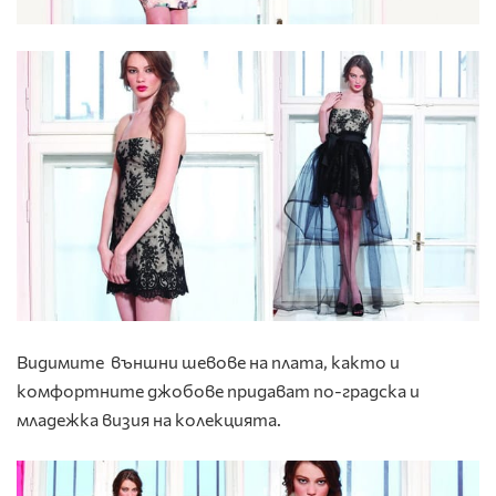
Видимите външни шевове на плата, както и
комфортните джобове придават по-градска и
младежка визия на колекцията.