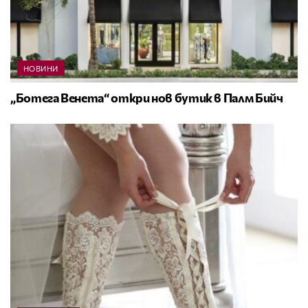
НОВИНИ
„Ботега Венета“ откри нов бутик в Палм Бийч