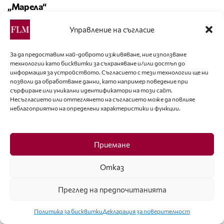
„Марела“
Управление на съгласие
За да предоставим най-доброто изживяване, ние използваме
технологии като бисквитки за съхраняване и/или достъп до
информация за устройството. Съгласието с тези технологии ще ни
позволи да обработваме данни, като например поведение при
сърфиране или уникални идентификатори на този сайт.
Несъгласието или оттеглянето на съгласието може да повлияе
неблагоприятно на определени характеристики и функции.
Приемане
НОВИНИ
Отказ
Трейси Нгуен ще ръководи глобалната
Преглед на предпочитанията
комуникационна стратегия на Skims
Политика за бисквитки
Декларация за поверителност