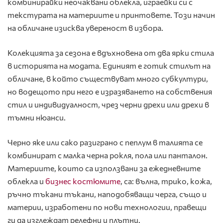
комбинирайки неочаквани облекла, играейки си с
текстурата на материите и принтовете. Този начин
на обличане изисква увереност в избора.
Колекцията за сезона е вдъхновена от два ярки стила
в историята на модата. Единият е готик стилът на
обличане, в който съществуват много субкултури,
но водещото при него е изразяването на собствения
стил и индивидуалност, чрез черни дрехи или дрехи в
тъмни нюанси.
Черно яке или сако разиграно с пеплум в талията се
комбинират с малка черна рокля, пола или панталон.
Материите, които са използвани за ежедневните
облекла и
бизнес костюмите
, са: вълна, трико, кожа,
ръчно тъкани тъкани, наподобяващи черга, също и
материи, изработени по нови технологии, правещи
ги да изглеждат релефни и плътни.