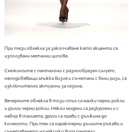
При тези облекла за закопчаване като акценти са
използвани метални ципове.
Смокингите с панталони с разнообразен силует,
наподобяващи мъжка визия и съчетани с бели ризи, са
изключително актуални за сезона.
Вечерните облекла в този стил са малки черни рокли
и дълги черни рокли. Някои модели са разкроени и с
набор в талията, други са прави с дължина до
коляното. При тях са характерни дългите ръкави и
съчетаването на няколко вида дантели.