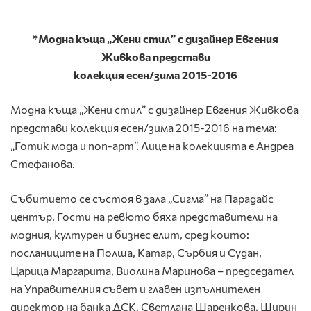
*Модна къща „Жени стил” с дизайнер Евгения
Живкова представи
колекция есен/зима 2015-2016
Модна къща „Жени стил” с дизайнер Евгения Живкова
представи колекция есен/зима 2015-2016 на тема:
„Готик мода и поп-арт”. Лице на колекцията е Андреа
Стефанова.
Събитието се състоя в зала „Сигма” на Парадайс
център. Гости на ревюто бяха представители на
модния, културен и бизнес елит, сред които:
посланиците на Полша, Катар, Сърбия и Судан,
Царица Маргарита, Виолина Маринова – председател
на Управителния съвет и главен изпълнителен
директор на банка ДСК, Светлана Шаренкова, Ширин