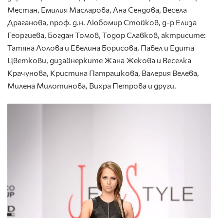
Местан, Емилия Масларова, Ана Сендова, Весела
Драганова, проф. д.н. Любомир Стойков, д-р Елиза
Георгиева, Богдан Томов, Тодор Славков, актрисите:
Татяна Лолова и Евелина Борисова, Павел и Едита
Цветкови, дизайнерките Жана Жекова и Веселка
Крачунова, Кристина Патрашкова, Валерия Велева,
Милена Милотинова, Вихра Петрова и други.