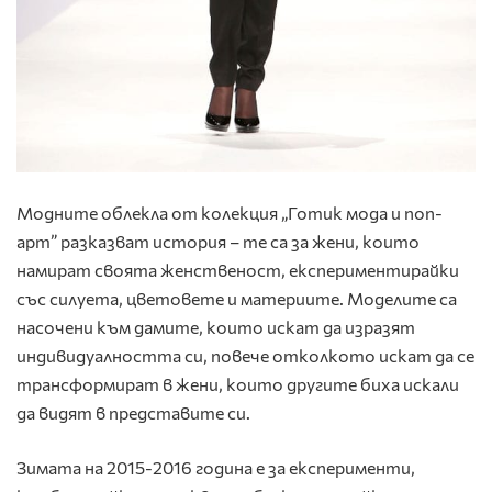
Модните облекла от колекция „Готик мода и поп-
арт” разказват история – те са за жени, които
намират своята женственост, експериментирайки
със силуета, цветовете и материите. Моделите са
насочени към дамите, които искат да изразят
индивидуалността си, повече отколкото искат да се
трансформират в жени, които другите биха искали
да видят в представите си.
Зимата на 2015-2016 година е за експерименти,