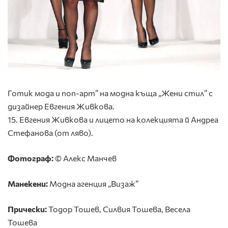
Готик мода и поп-арт” на модна къща „Жени стил” с
дизайнер Евгения Живкова.
15. Евгения Живкова и лицето на колекцията й Андреа
Стефанова (от ляво).
Фотограф:
© Алекс Манчев
Манекени:
Модна агенция „Визаж”
Прически:
Тодор Тошев, Силвия Тошева, Весела
Тошева