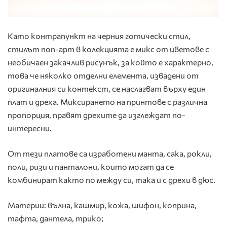
Като контрапункт на черния готически стил,
стилът поп-арт в колекцията е микс от цветове с
необичаен закачлив рисунък, за който е характерно,
това че няколко отделни елемента, извадени от
оригиналния си контекст, се наслагват върху един
плат и дреха. Миксирането на принтове с различна
пропорция, правят дрехите да изглеждат по-
интересни.
От тези платове са изработени манта, сака, рокли,
поли, ризи и панталони, които могат да се
комбинират както по между си, така и с дрехи в дюс.
Материи: вълна, кашмир, кожа, шифон, коприна,
тафта, дантела, трико;