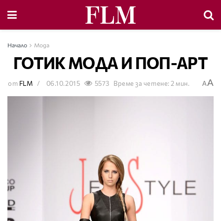
Начало
Мода
ГОТИК МОДА И ПОП-АРТ
A
от
FLM
06.10.2015
5573
Време за четене: 2 мин.
A