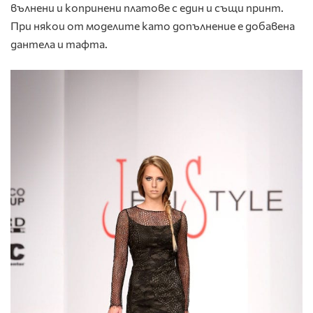
вълнени и копринени платове с един и същи принт.
При някои от моделите като допълнение е добавена
дантела и тафта.