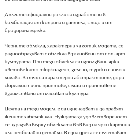
Дългите официални рокли са изработени в
комбинация от коприна и дантела, също и от
бродирана мрежа.
Черните облекла, характерни за готик модата, се
разнообразяват с облекла вдъхновени от поп-арт
културата. При тези облекла са използвани ярки
цветове като тюркоазено, зелено, турско синьо и
лилаво. За тях са характерни абстрактните, дори
сюреалистични принтове, също и принтовете
взаимствани от масовата култура.
Целта на тези модели е да изненадват и да правят
жените забележими. Нуждата за удовлетвореност
се изразява върху облеклата във вид на ярки картини
или необичайни детайли. В една дреха се съчетават