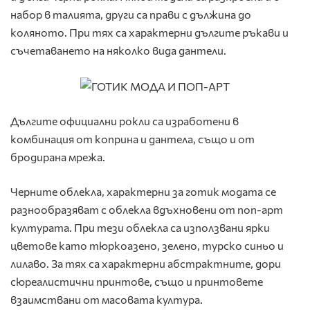
набор в талията, други са прави с дължина до
коляното. При тях са характерни дългите ръкави и
съчетаването на няколко вида дантели.
Дългите официални рокли са изработени в
комбинация от коприна и дантела, също и от
бродирана мрежа.
Черните облекла, характерни за готик модата се
разнообразяват с облекла вдъхновени от поп-арт
културата. При тези облекла са използвани ярки
цветове като тюркоазено, зелено, турско синьо и
лилаво. За тях са характерни абстрактните, дори
сюреалистични принтове, също и принтовете
взаимствани от масовата култура.