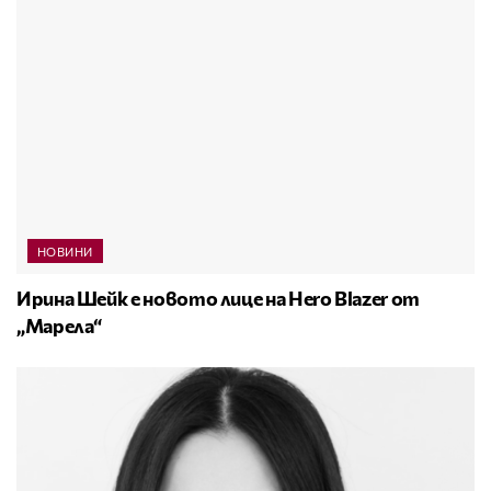
НОВИНИ
Ирина Шейк е новото лице на Hero Blazer от
„Марела“