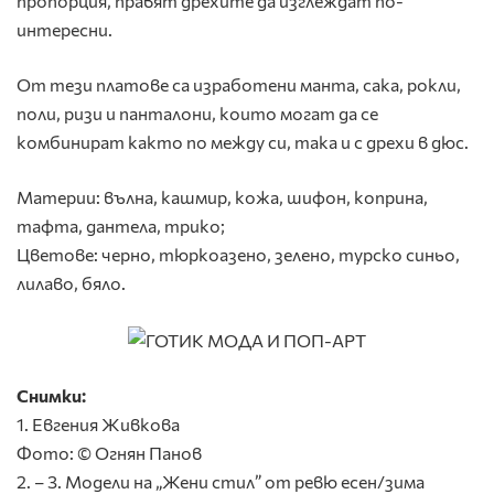
пропорция, правят дрехите да изглеждат по-
интересни.
От тези платове са изработени манта, сака, рокли,
поли, ризи и панталони, които могат да се
комбинират както по между си, така и с дрехи в дюс.
Материи: вълна, кашмир, кожа, шифон, коприна,
тафта, дантела, трико;
Цветове: черно, тюркоазено, зелено, турско синьо,
лилаво, бяло.
Снимки:
1. Евгения Живкова
Фото: © Огнян Панов
2. – 3. Модели на „Жени стил” от ревю есен/зима