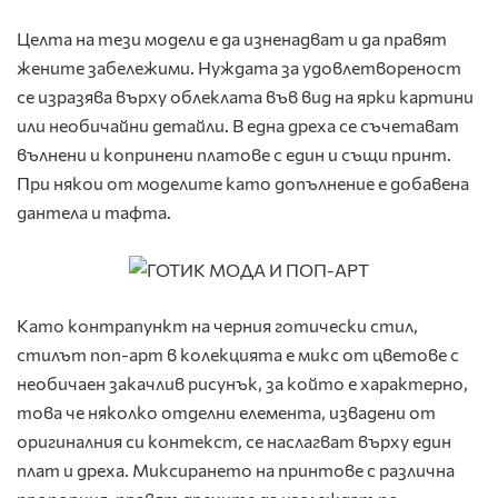
Целта на тези модели е да изненадват и да правят
жените забележими. Нуждата за удовлетвореност
се изразява върху облеклата във вид на ярки картини
или необичайни детайли. В една дреха се съчетават
вълнени и копринени платове с един и същи принт.
При някои от моделите като допълнение е добавена
дантела и тафта.
Като контрапункт на черния готически стил,
стилът поп-арт в колекцията е микс от цветове с
необичаен закачлив рисунък, за който е характерно,
това че няколко отделни елемента, извадени от
оригиналния си контекст, се наслагват върху един
плат и дреха. Миксирането на принтове с различна