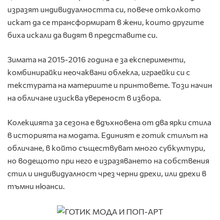
изразят индивидуалността си, повече отколкото
искат да се трансформират в жени, които другите
биха искали да видят в представите си.
Зимата на 2015-2016 година е за експерименти,
комбинирайки неочаквани облекла, играейки си с
текстурата на материите и принтовете. Този начин
на обличане изисква увереност в избора.
Колекцията за сезона е вдъхновена от два ярки стила
в историята на модата. Единият е готик стилът на
обличане, в който съществуват много субкултури,
но водещото при него е изразяването на собствения
стил и индивидуалност чрез черни дрехи, или дрехи в
тъмни нюанси.