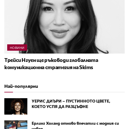
НОВИНИ
Трейси Нгуен ще ръководи глобалната
комуникационна стратегия на Skims
Най-популярни
УЕРИС ДИЪРИ – ПУСТИННОТО ЦВЕТЕ,
КОЕТО УСПЯ ДА РАЗЦЪФНЕ
Ерлинг Холанд отново впечатли с модния си
избор