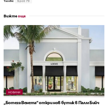
Тагове:
Брой 79
Вижте
още
НОВИНИ
„Ботега Венета“ откри нов бутик в Палм Бийч