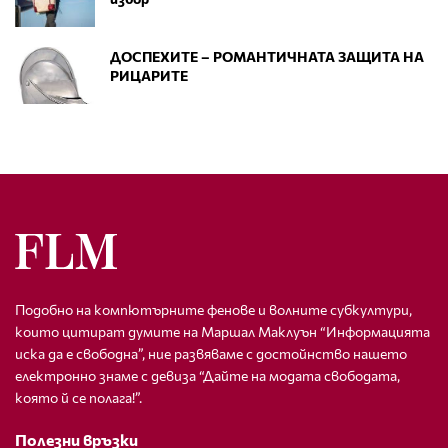
ДОСПЕХИТЕ – РОМАНТИЧНАТА ЗАЩИТА НА
РИЦАРИТЕ
Подобно на компютърните фенове и волните субкултури,
които цитират думите на Маршал Маклуън “Информацията
иска да е свободна”, ние развяваме с достойнство нашето
електронно знаме с девиза “Дайте на модата свободата,
която й се полага!”.
Полезни връзки