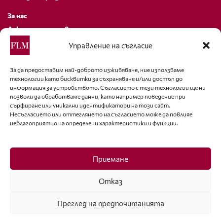
За нас
Декларация за поверителност
Политика за бисквитки
Управление на съгласие
За контакти
За да предоставим най-доброто изживяване, ние използваме
технологии като бисквитки за съхраняване и/или достъп до
editor@fashion-lifestyle.net
информация за устройството. Съгласието с тези технологии ще ни
позволи да обработваме данни, като например поведение при
+359 88 227 33 47
сърфиране или уникални идентификатори на този сайт.
Несъгласието или оттеглянето на съгласието може да повлияе
неблагоприятно на определени характеристики и функции.
Последвайте ни
Facebook
Приемане
Отказ
Преглед на предпочитанията
ISSN 1314-8915 Copyright © 2007-2025 Ot igla do konetz Ltd. & Fashion.bg
Ltd. All Rights Reserved