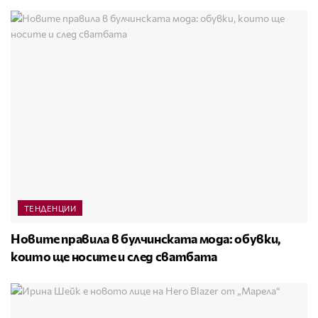
ТЕНДЕНЦИИ
Новите правила в булчинската мода: обувки,
които ще носите и след сватбата