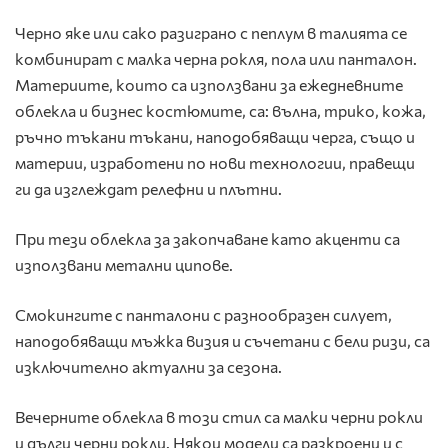
Черно яке или сако разиграно с пеплум в талията се
комбинират с малка черна рокля, пола или панталон.
Материите, които са използвани за ежедневните
облекла и бизнес костюмите, са: вълна, трико, кожа,
ръчно тъкани тъкани, наподобяващи черга, също и
материи, изработени по нови технологии, правещи
ги да изглеждат релефни и плътни.
При тези облекла за закопчаване като акценти са
използвани метални ципове.
Смокингите с панталони с разнообразен силует,
наподобяващи мъжка визия и съчетани с бели ризи, са
изключително актуални за сезона.
Вечерните облекла в този стил са малки черни рокли
и дълги черни рокли. Някои модели са разкроени и с