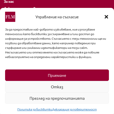
За нас
Декларация за поверителност
Политика за бисквитки
Управление на съгласие
За контакти
За да предоставим най-доброто изживяване, ние използваме
технологии като бисквитки за съхраняване и/или достъп до
editor@fashion-lifestyle.net
информация за устройството. Съгласието с тези технологии ще ни
позволи да обработваме данни, като например поведение при
+359 88 227 33 47
сърфиране или уникални идентификатори на този сайт.
Несъгласието или оттеглянето на съгласието може да повлияе
неблагоприятно на определени характеристики и функции.
Последвайте ни
Facebook
Приемане
Отказ
Преглед на предпочитанията
ISSN 1314-8915 Copyright © 2007-2025 Ot igla do konetz Ltd. & Fashion.bg
Ltd. All Rights Reserved
Политика за бисквитки
Декларация за поверителност