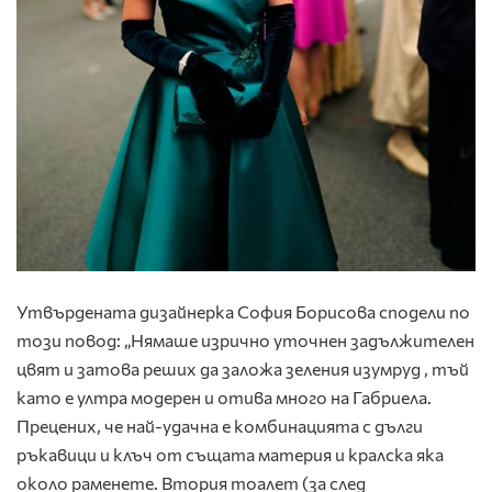
Утвърдената дизайнерка София Борисова сподели по
този повод: „Нямаше изрично уточнен задължителен
цвят и затова реших да заложа зеления изумруд , тъй
като е ултра модерен и отива много на Габриела.
Прецених, че най-удачна е комбинацията с дълги
ръкавици и клъч от същата материя и кралска яка
около раменете. Втория тоалет (за след