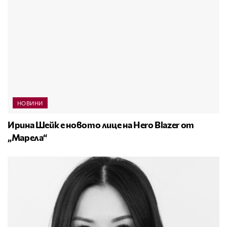
НОВИНИ
Ирина Шейк е новото лице на Hero Blazer от
„Марела“