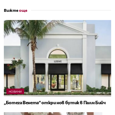
Вижте
още
НОВИНИ
„Ботега Венета“ откри нов бутик в Палм Бийч