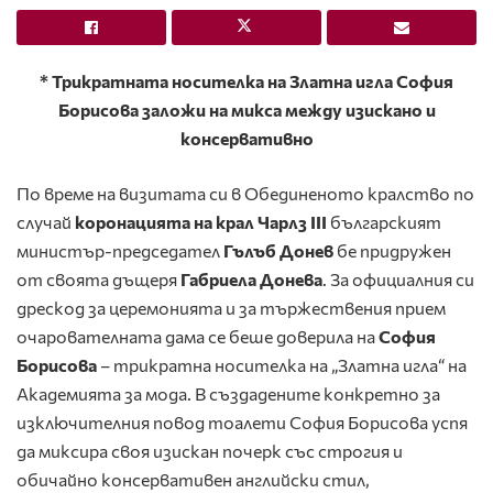
* Трикратната носителка на Златна игла София
Борисова заложи на микса между изискано и
консервативно
По време на визитата си в Обединеното кралство по
случай
коронацията на крал Чарлз ІІІ
българският
министър-председател
Гълъб Донев
бе придружен
от своята дъщеря
Габриела Донева
. За официалния си
дрескод за церемонията и за тържествения прием
очарователната дама се беше доверила на
София
Борисова
– трикратна носителка на „Златна игла“ на
Академията за мода. В създадените конкретно за
изключителния повод тоалети София Борисова успя
да миксира своя изискан почерк със строгия и
обичайно консервативен английски стил,