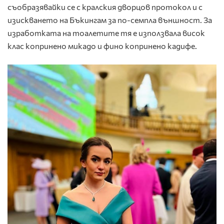
съобразявайки се с кралския дворцов протокол и с
изискването на Бъкингам за по-семпла външност. За
изработката на тоалетите тя е използвала висок
клас копринено микадо и фино копринено кадифе.