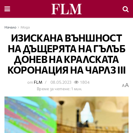
Начало
Мода
ИЗИСКАНА ВЪНШНОСТ
НА ДЪЩЕРЯТА НА ГЪЛЪБ
ДОНЕВ НА КРАЛСКАТА
КОРОНАЦИЯ НА ЧАРЛЗ ІІІ
от
FLM
08.05.2023
1804
A
A
Време за четене: 1 мин.