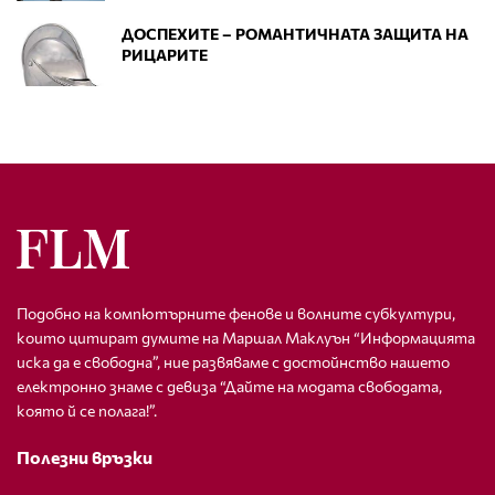
ДОСПЕХИТЕ – РОМАНТИЧНАТА ЗАЩИТА НА
РИЦАРИТЕ
Подобно на компютърните фенове и волните субкултури,
които цитират думите на Маршал Маклуън “Информацията
иска да е свободна”, ние развяваме с достойнство нашето
електронно знаме с девиза “Дайте на модата свободата,
която й се полага!”.
Полезни връзки