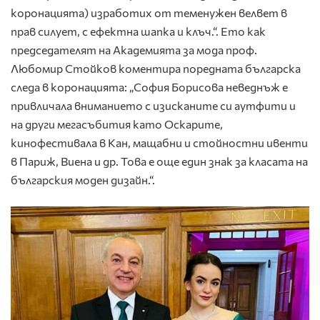
коронацията) изработих от теменужен велвет в
прав силует, с ефектна шапка и клъч.“. Ето как
председателят на Академията за мода проф.
Любомир Стойков коментира поредната българска
следа в коронацията: „София Борисова неведнъж е
привличала вниманието с изисканите си аутфити и
на други мегасъбития като Оскарите,
кинофестивала в Кан, мащабни и стойностни ивенти
в Париж, Виена и др. Това е още един знак за класата на
българския моден дизайн.“.