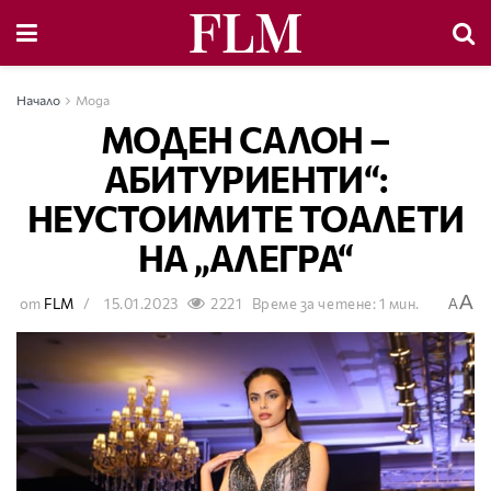
Начало
Мода
МОДЕН САЛОН –
АБИТУРИЕНТИ“:
НЕУСТОИМИТЕ ТОАЛЕТИ
НА „АЛЕГРА“
A
от
FLM
15.01.2023
2221
Време за четене: 1 мин.
A