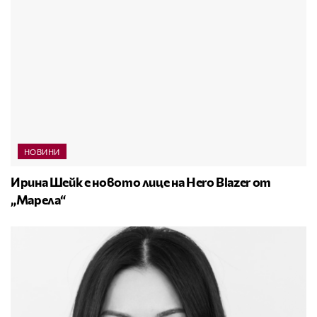
НОВИНИ
Ирина Шейк е новото лице на Hero Blazer от
„Марела“