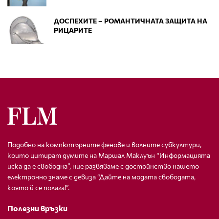
ДОСПЕХИТЕ – РОМАНТИЧНАТА ЗАЩИТА НА
РИЦАРИТЕ
Подобно на компютърните фенове и волните субкултури,
които цитират думите на Маршал Маклуън “Информацията
иска да е свободна”, ние развяваме с достойнство нашето
електронно знаме с девиза “Дайте на модата свободата,
която й се полага!”.
Полезни връзки