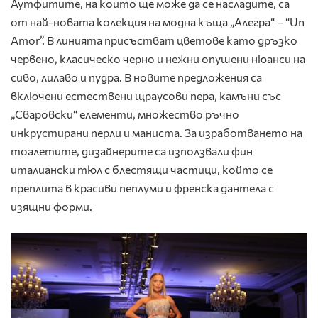
Аутфитите, на които ще може да се насладите, са
от най-новата колекция на модна къща „Алегра“ – “Un
Amor”. В линията присъстват цветове като дръзко
червено, класическо черно и нежни опушени нюанси на
сиво, лилаво и пудра. В новите предложения са
включени естествени щраусови пера, камъни със
„Сваровски“ елементи, множество ръчно
инкрустирани перли и маниста. За изработването на
тоалетите, дизайнерите са използвали фин
италиански тюл с блестящи частици, който се
преплита в красиви пеплуми и френска дантела с
изящни форми.