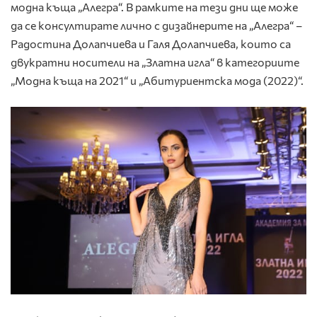
модна къща „Алегра“. В рамките на тези дни ще може
да се консултирате лично с дизайнерите на „Алегра“ –
Радостина Долапчиева и Галя Долапчиева, които са
двукратни носители на „Златна игла“ в категориите
„Модна къща на 2021“ и „Абитуриентска мода (2022)“.