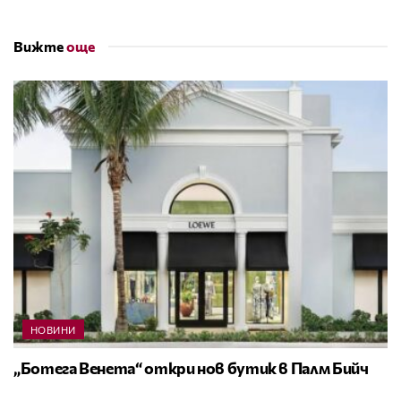
Вижте
още
НОВИНИ
„Ботега Венета“ откри нов бутик в Палм Бийч