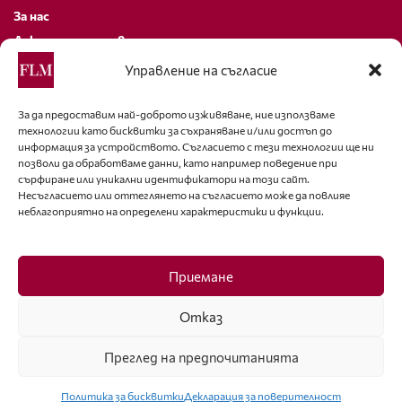
За нас
Декларация за поверителност
Политика за бисквитки
Управление на съгласие
За контакти
За да предоставим най-доброто изживяване, ние използваме
технологии като бисквитки за съхраняване и/или достъп до
editor@fashion-lifestyle.net
информация за устройството. Съгласието с тези технологии ще ни
позволи да обработваме данни, като например поведение при
+359 88 227 33 47
сърфиране или уникални идентификатори на този сайт.
Несъгласието или оттеглянето на съгласието може да повлияе
неблагоприятно на определени характеристики и функции.
Последвайте ни
Facebook
Приемане
Отказ
Преглед на предпочитанията
ISSN 1314-8915 Copyright © 2007-2025 Ot igla do konetz Ltd. & Fashion.bg
Ltd. All Rights Reserved
Политика за бисквитки
Декларация за поверителност