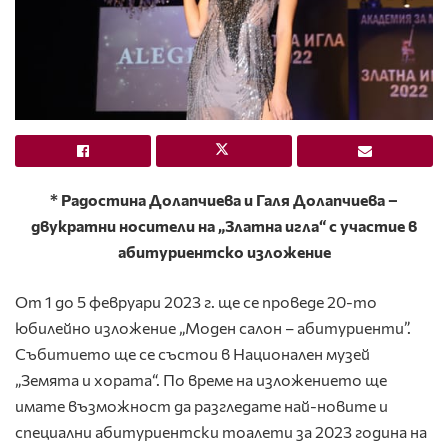
* Радостина Долапчиева и Галя Долапчиева –
двукратни носители на „Златна игла“ с участие в
абитуриентско изложение
От 1 до 5 февруари 2023 г. ще се проведе 20-то
юбилейно изложение „Моден салон – абитуриенти”.
Събитието ще се състои в Национален музей
„Земята и хората“. По време на изложението ще
имате възможност да разгледате най-новите и
специални абитуриентски тоалети за 2023 година на