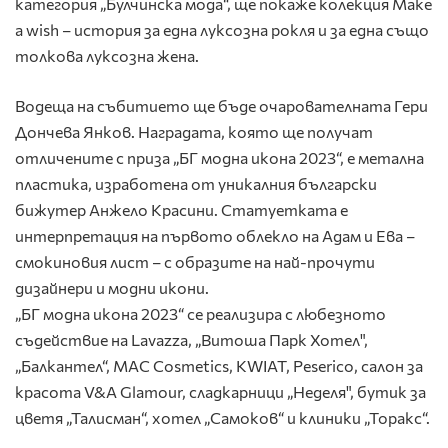
категория „Булчинска мода“, ще покаже колекция Make
a wish – история за една луксозна рокля и за една също
толкова луксозна жена.
Водеща на събитието ще бъде очарователната Гери
Дончева Янков. Наградата, която ще получат
отличените с приза „БГ модна икона 2023“, е метална
пластика, изработена от уникалния български
бижутер Анжело Красини. Статуетката е
интерпретация на първото облекло на Адам и Ева –
смокиновия лист – с образите на най-прочути
дизайнери и модни икони.
„БГ модна икона 2023“ се реализира с любезното
съдействие на Lavazza, „Витоша Парк Хотел",
„Балкантел“, MAC Cosmetics, KWIAT, Peserico, салон за
красота V&A Glamour, сладкарници „Неделя", бутик за
цветя „Талисман“, хотел „Самоков“ и клиники „Торакс“.