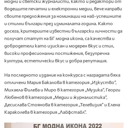
модни и светски журналисти, както и редактори от
водещите печатни и електронни медии, вече направи
своите предложения за номинации на най-успешните
и стилни българи през изминалата година. Както
досега, критериите известни български личности да
получат статут на БГ модна икона, са качества и
добродетели като изискан и модерен вкус и стил,
високи професионални постижения, безупречна
култура, естетически вкус и добра репутация.
На последното издание на конкурса с наградата бяха
отличени Мария Бакалова в категория „Изкуство“,
Михаела Филева и Миро в категория „Музика“, Георги
Любенов в категория „Медии и журналистика“,
Десислава Стоянова в категория „Телевизия“ и Елена
Караколева в категория „Лайфстайл“.