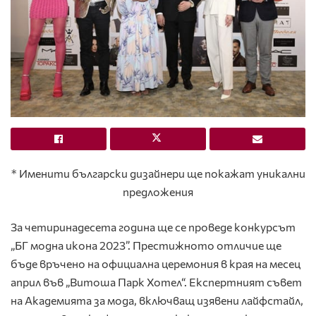
* Именити български дизайнери ще покажат уникални
предложения
За четиринадесета година ще се проведе конкурсът
„БГ модна икона 2023”. Престижното отличие ще
бъде връчено на официална церемония в края на месец
април във „Витоша Парк Хотел“. Експертният съвет
на Академията за мода, включващ изявени лайфстайл,