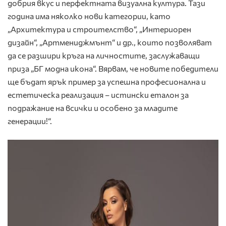
добрия вкус и перфектната визуална култура. Тази
година има няколко нови категории, като
„Архитектура и строителство“, „Интериорен
дизайн“, „Артмениджмънт“ и др., които позволяват
да се разшири кръга на личностите, заслужаващи
приза „БГ модна икона“. Вярвам, че новите победители
ще бъдат ярък пример за успешна професионална и
естетическа реализация – истински еталон за
подражание на всички и особено за младите
генерации!“.