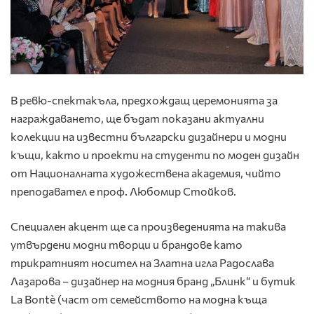
В ревю-спектакъла, предхождащ церемонията за
награждаването, ще бъдат показани актуални
колекции на известни български дизайнери и модни
къщи, както и проекти на студенти по моден дизайн
от Националната художествена академия, чийто
преподавател е проф. Любомир Стойков.
Специален акцент ще са произведенията на такива
утвърдени модни творци и брандове като
трикратният носител на Златна игла Радослава
Лазарова – дизайнер на модния бранд „Блинк“ и бутик
La Bontè (част от семейството на модна къща