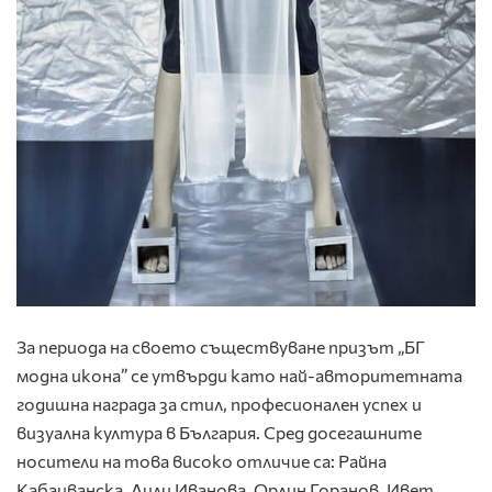
За периода на своето съществуване призът „БГ
модна икона” се утвърди като най-авторитетната
годишна награда за стил, професионален успех и
визуална култура в България. Сред досегашните
носители на това високо отличие са: Райна
Кабаиванска, Лили Иванова, Орлин Горанов, Ивет