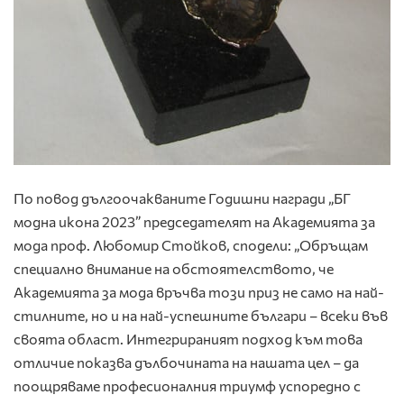
По повод дългоочакваните Годишни награди „БГ
модна икона 2023” председателят на Академията за
мода проф. Любомир Стойков, сподели: „Обръщам
специално внимание на обстоятелството, че
Академията за мода връчва този приз не само на най-
стилните, но и на най-успешните българи – всеки във
своята област. Интегрираният подход към това
отличие показва дълбочината на нашата цел – да
поощряваме професионалния триумф успоредно с