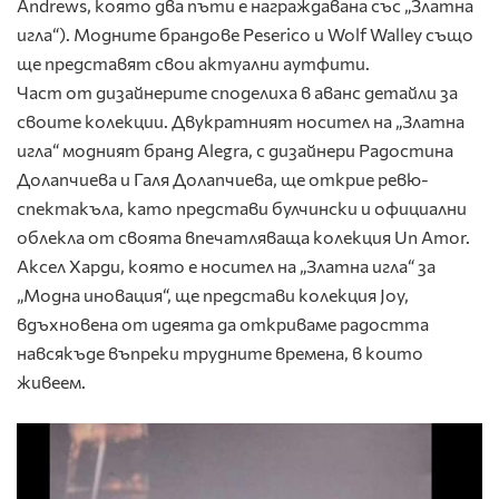
Andrews, която два пъти е награждавана със „Златна
игла“). Модните брандове Peserico и Wolf Walley също
ще представят свои актуални аутфити.
Част от дизайнерите споделиха в аванс детайли за
своите колекции. Двукратният носител на „Златна
игла“ модният бранд Alegra, с дизайнери Радостина
Долапчиева и Галя Долапчиева, ще открие ревю-
спектакъла, като представи булчински и официални
облекла от своята впечатляваща колекция Un Amor.
Аксел Харди, която е носител на „Златна игла“ за
„Модна иновация“, ще представи колекция Joy,
вдъхновена от идеята да откриваме радостта
навсякъде въпреки трудните времена, в които
живеем.