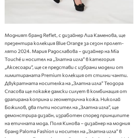
Модният бранд Reflet, с дизайнер Лиа Каменова, ще
презентира колекция Blue Orange за сезон пролет-
лято 2024. Мария Радославова – дизайнер на Mia
Touché и носител на „Златна игла“ в категория
„Аксесоари“, ще се представи с избрани модели от
лимитираната Premium колекция от стилни чанти.
Двукратната носителка на „Златна игла“ Теодора
Спасова ще покаже дамски силует в комбинация от
драпирана коприна и геометрична кожа. Николай
Божилов, два пъти носител на „Златна игла“, ще
демонстрира дизайн, изработен според принципите
на етичната мода. Поля Кинова – дизайнер на модния
бранд Paloma Fashion и носител на „Златна игла“ в