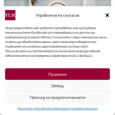
Управление на съгласие
За да предоставим най-доброто изживяване, ние използваме
технологии като бисквитки за съхраняване и/или достъп до
информация за устройството. Съгласието с тези технологии ще ни
позволи да обработваме данни, като например поведение при
НОВИНИ
сърфиране или уникални идентификатори на този сайт.
Несъгласието или оттеглянето на съгласието може да повлияе
„Ботега Венета“ откри нов бутик в Палм Бийч
неблагоприятно на определени характеристики и функции.
Приемане
Отказ
Преглед на предпочитанията
Политика за бисквитки
Декларация за поверителност