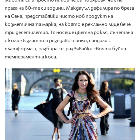
прага на 60-те си години. Макдауъл дефилира по брега
на Сена, представяйки чисто нов продукт на
козметичната марка, на която е рекламно лице вече
три десетилетия. Тя носеше
цветна рокля
, съчетана
с колие в златно и резедаво-синьо, сандали с
платформа и, разбира се, развявайки своята буйна
темпераментна коса.