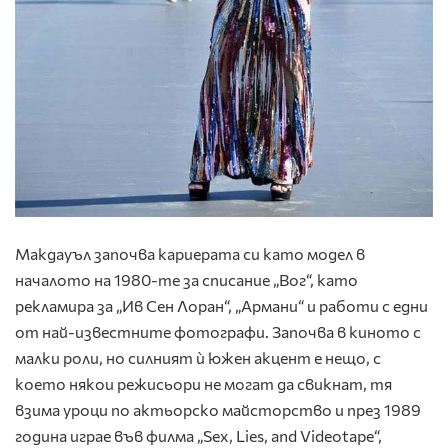
Макдауъл
започва кариерата си като модел в
началото на 1980-те за списание „Вог“, като
рекламира за „Ив Сен Лоран“, „Армани“ и работи с едни
от най-известните фотографи
. Започва в киното с
малки роли, но силният ѝ южен акцент е нещо, с
което някои режисьори не могат да свикнат, тя
взима уроци по актьорско майсторство и през 1989
година играе във филма „Sex, Lies, and Videotape“,