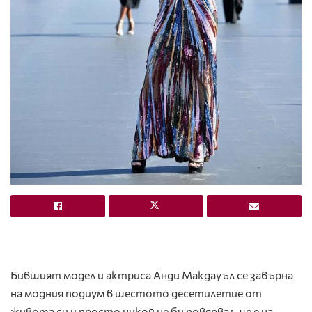
Бившият модел и актриса Анди Макдауъл се завърна
на модния подиум в шестото десетилетие от
живота си и просто никой не би повярвал, че е на