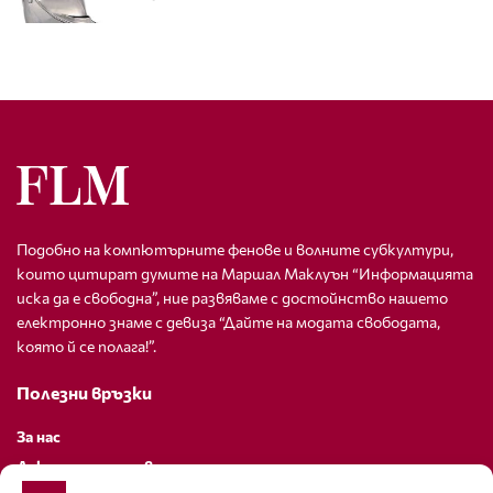
Подобно на компютърните фенове и волните субкултури,
които цитират думите на Маршал Маклуън “Информацията
иска да е свободна”, ние развяваме с достойнство нашето
електронно знаме с девиза “Дайте на модата свободата,
която й се полага!”.
Полезни връзки
За нас
Декларация за поверителност