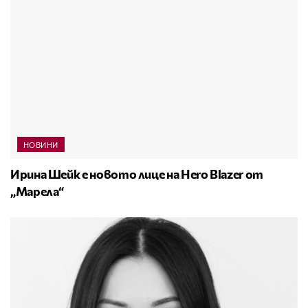
НОВИНИ
Ирина Шейк е новото лице на Hero Blazer от
„Марела“