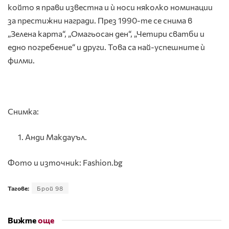
който я прави известна и ѝ носи няколко номинации
за престижни награди. През 1990-те се снима в
„Зелена карта“, „Омагьосан ден“, „Четири сватби и
едно погребение“ и други. Това са най-успешните ѝ
филми.
Снимка:
Анди Макдауъл.
Фото и източник: Fashion.bg
Тагове:
Брой 98
Вижте
още