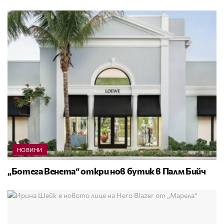
НОВИНИ
„Ботега Венета“ откри нов бутик в Палм Бийч