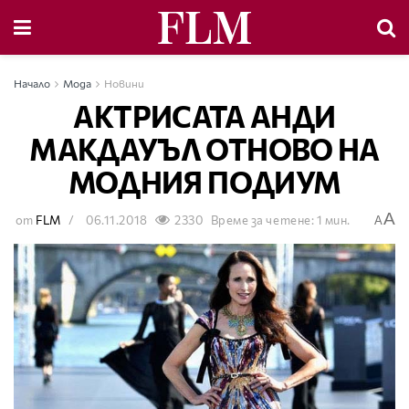
Начало
Мода
Новини
АКТРИСАТА АНДИ
МАКДАУЪЛ ОТНОВО НА
МОДНИЯ ПОДИУМ
A
от
FLM
06.11.2018
2330
Време за четене: 1 мин.
A