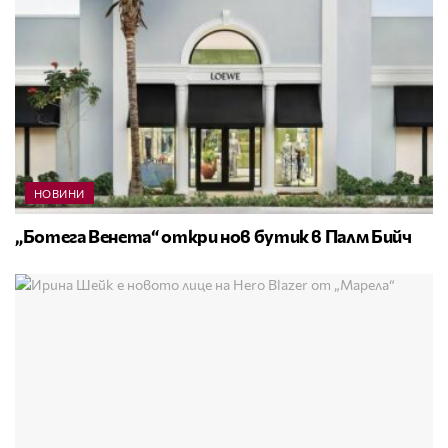
НОВИНИ
„Ботега Венета“ откри нов бутик в Палм Бийч