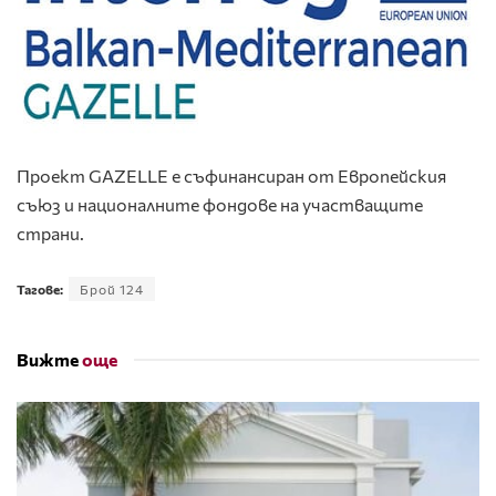
Проект GAZELLE е съфинансиран от Европейския
съюз и националните фондове на участващите
страни.
Тагове:
Брой 124
Вижте
още