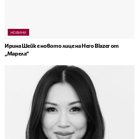
НОВИНИ
Ирина Шейк е новото лице на Hero Blazer от
„Марела“