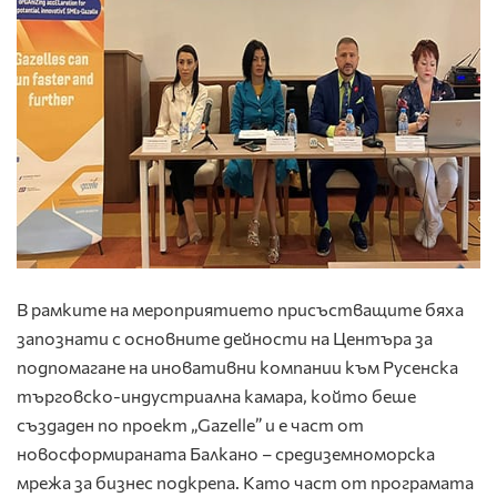
В рамките на мероприятието присъстващите бяха
запознати с основните дейности на Центъра за
подпомагане на иновативни компании към Русенска
търговско-индустриална камара, който беше
създаден по проект „Gazelle” и е част от
новосформираната Балкано – средиземноморска
мрежа за бизнес подкрепа. Като част от програмата