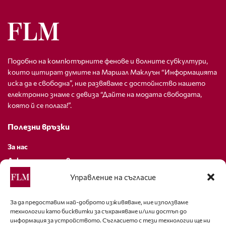
Подобно на компютърните фенове и волните субкултури,
които цитират думите на Маршал Маклуън “Информацията
иска да е свободна”, ние развяваме с достойнство нашето
електронно знаме с девиза “Дайте на модата свободата,
която й се полага!”.
Полезни връзки
За нас
Декларация за поверителност
Политика за бисквитки
Управление на съгласие
За контакти
За да предоставим най-доброто изживяване, ние използваме
технологии като бисквитки за съхраняване и/или достъп до
editor@fashion-lifestyle.net
информация за устройството. Съгласието с тези технологии ще ни