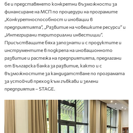
бе и представянето конкретни възможности за
финансиране на МСП по процедури на програмите
„Конкуретноспособност и иновации в
предприятията“, „Развитие на човешките ресурси“ и
„Интегрирани териториални инвестиции“.
Присъстващите бяха запознати и с продуктите и
инструментите в подкрепа на иновационното
развитие и растежа на предприятията, предлагани
от Българска банка за развитие, както и с
възможностите за кандидатстване по програмата
за устойчив преход към гъвкави и зелени
предприятия – STAGE.