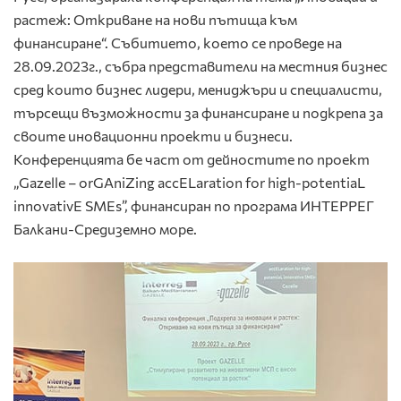
растеж: Откриване на нови пътища към
финансиране“
. Събитието, което се проведе на
28.09.2023г., събра представители на местния бизнес
сред които бизнес лидери, мениджъри и специалисти,
търсещи възможности за финансиране и подкрепа за
своите иновационни проекти и бизнеси.
Конференцията бе част от дейностите по проект
„Gazelle – orGAniZing accELaration for high-potentiaL
innovativE SMEs”, финансиран по програма ИНТЕРРЕГ
Балкани-Средиземно море.