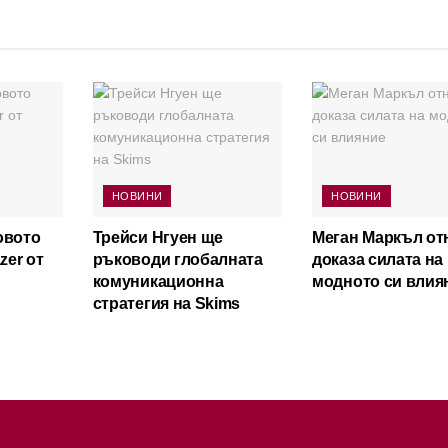
НОВИНИ
НОВИНИ
овото
Трейси Нгуен ще
Меган Маркъл от
zer от
ръководи глобалната
доказа силата на
комуникационна
модното си влия
стратегия на Skims