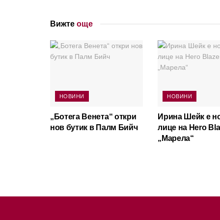
Вижте
още
НОВИНИ
НОВИНИ
„Ботега Венета“ откри
Ирина Шейк е н
нов бутик в Палм Бийч
лице на Hero Bla
„Марела“