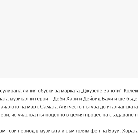
сулирана линия обувки за марката „Джузепе Заноти”. Колек
мата музикални герои – Деби Хари и Дейвид Бауи и ще бъде
началото на март. Самата Аня често пътува до италианската
вери, че участва пълноценно в целия процес на създаване 
чам този период в музиката и съм голям фен на Бауи. Хорат