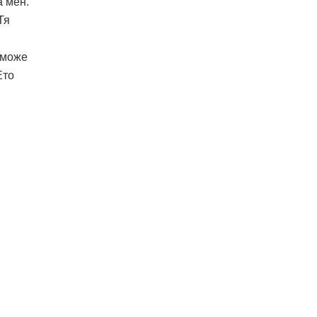
а мен.
Тя
 може
Ето