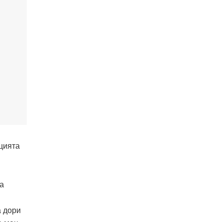
цията
на
а дори