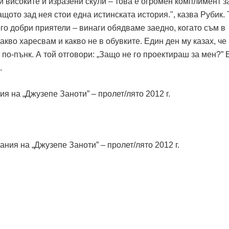
ди високите и изразени скули – това е огромен комплимент з
щото зад нея стои една истинската история.", казва Рубик. 
го добри приятели – винаги обядваме заедно, когато съм в
акво харесвам и какво не в обувките. Един ден му казах, че
по-пънк. А той отговори: „Защо не го проектираш за мен?” 
.
ния на „Джузепе Заноти” – пролет/лято 2012 г.