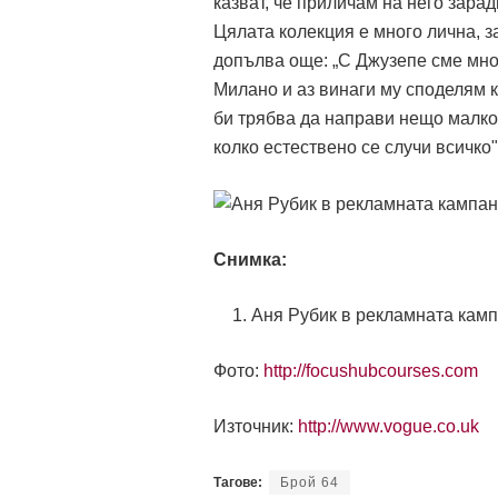
казват, че приличам на него зара
Цялата колекция е много лична, за
допълва още: „С Джузепе сме мно
Милано и аз винаги му споделям к
би трябва да направи нещо малко 
колко естествено се случи всичко"
Снимка:
Аня Рубик в рекламната кампа
Фото:
http://focushubcourses.com
Източник:
http://www.vogue.co.uk
Тагове:
Брой 64