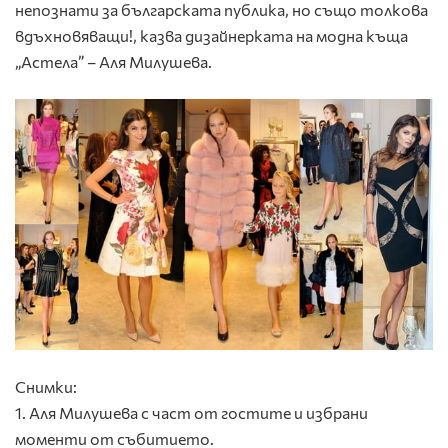
непознати за българската публика, но също толкова
вдъхновяващи!, казва дизайнерката на модна къща
„Астела” – Аля Милушева.
Снимки:
1. Аля Милушева с част от гостите и избрани
моменти от събитието.