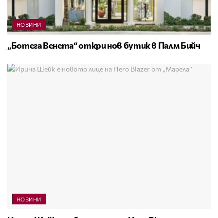
НОВИНИ
„Ботега Венета“ откри нов бутик в Палм Бийч
НОВИНИ