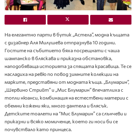
На елегантно парти в бутик „Астела”, модна къщата
с дизайнер Аля Милушева отпразнува 10 години.
Гостите на събитието бяха посрещнати с чаша
шампанско в бляскава и приказна обстановка,
наподобяваща историята за спящата красавица. Те се
насладиха на ревю по повод зимните колекции на
марките, представяни от модната къща. „Блумарин”,
„Шервино Стрийт” и „Мис Блумарин” впечатлиха с
топли нюанси, комбинация на естествени материи с
обемни кожени яки, много дантела и блясък.
Детските тоалети на “Мис Блумарин” са слънчеви и
приказни и всяко момиченце, което ги носи би се
почувствало като принцеса.