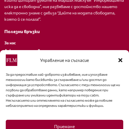
които цитират думите на Маршал Маклуън “Информацията
иска да е свободна”, ние развяваме с достойнство нашето
електронно знаме с девиза “Дайте на модата свободата,
която й се полага!”.
Полезни връзки
За нас
Декларация за поверителност
Политика за бисквитки
Управление на съгласие
За контакти
За да предоставим най-доброто изживяване, ние използваме
технологии като бисквитки за съхраняване и/или достъп до
editor@fashion-lifestyle.net
информация за устройството. Съгласието с тези технологии ще ни
позволи да обработваме данни, като например поведение при
+359 88 227 33 47
сърфиране или уникални идентификатори на този сайт.
Несъгласието или оттеглянето на съгласието може да повлияе
неблагоприятно на определени характеристики и функции.
Последвайте ни
Facebook
Приемане