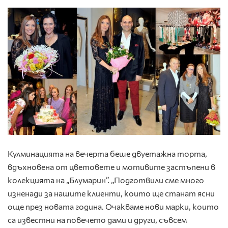
Кулминацията на вечерта беше двуетажна торта,
вдъхновена от цветовете и мотивите застъпени в
колекцията на „Блумарин”. „Подготвили сме много
изненади за нашите клиенти, които ще станат ясни
още през новата година. Очакваме нови марки, които
са известни на повечето дами и други, съвсем