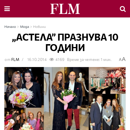
Начало
Мода
Новини
„АСТЕЛА” ПРАЗНУВА 10
ГОДИНИ
A
от
FLM
16.10.2014
4169
Време за четене: 1 мин.
A