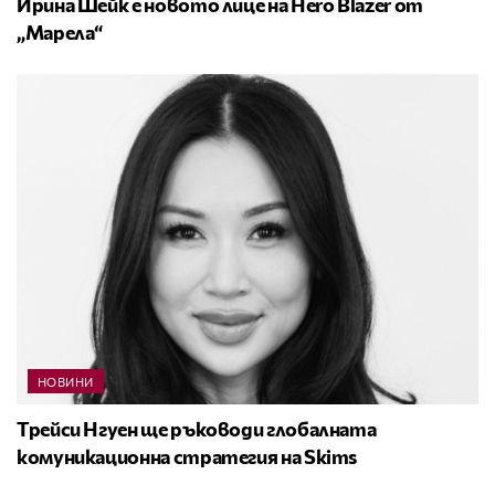
Ирина Шейк е новото лице на Hero Blazer от
„Марела“
НОВИНИ
Трейси Нгуен ще ръководи глобалната
комуникационна стратегия на Skims