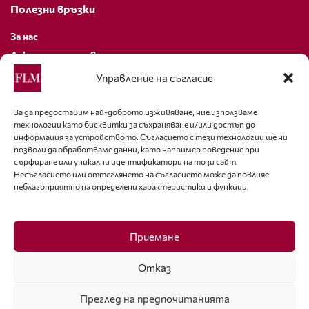
Полезни връзки
За нас
Декларация за поверителност
Политика за бисквитки
Управление на съгласие
За контакти
За да предоставим най-доброто изживяване, ние използваме
технологии като бисквитки за съхраняване и/или достъп до
editor@fashion-lifestyle.net
информация за устройството. Съгласието с тези технологии ще ни
позволи да обработваме данни, като например поведение при
+359 88 227 33 47
сърфиране или уникални идентификатори на този сайт.
Несъгласието или оттеглянето на съгласието може да повлияе
неблагоприятно на определени характеристики и функции.
Последвайте ни
Facebook
Приемане
Отказ
Преглед на предпочитанията
ISSN 1314-8915 Copyright © 2007-2025 Ot igla do konetz Ltd. & Fashion.bg