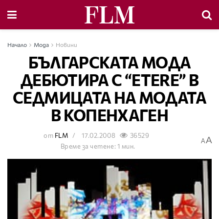
Начало
Мода
Новини
БЪЛГАРСКАТА МОДА
ДЕБЮТИРА С “ЕТЕRЕ” В
СЕДМИЦАТА НА МОДАТА
В КОПЕНХАГЕН
от
FLM
17.02.2008
36529
A
A
Време за четене: 1 мин.