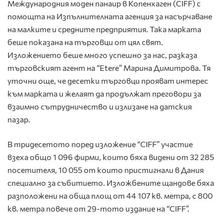
Международния моден панаир в Копенхаген (CIFF) с
помощта на Изпълнителната агенция за насърчаване
на малките и средните предприятия. Така марката
беше показана на търговци от цял свят.
Изложението беше много успешно за нас, разказа
търговският агент на “Etere” Марина Димитрова. Тя
уточни още, че десетки търговци прояват интерес
към марката и желаят да продължат преговори за
взаимно сътрудничество и излизане на датския
пазар.
В тридесетото поред изложение “CIFF” участие
взеха общо 1 096 фирми, които бяха видени от 32 285
посетителя, 10 055 от които пристигнали в Дания
специално за събитието. Изложбените щандове бяха
разположени на обща площ от 44 107 кв. метра, с 800
кв. метра повече от 29-тото издание на “CIFF”.