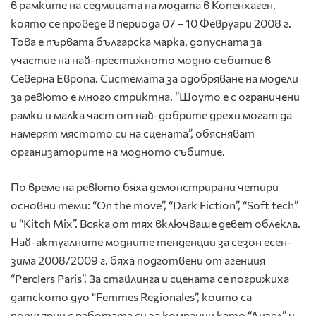
в рамките на седмицата на модата в Копенхаген,
която се проведе в периода 07 – 10 Февруари 2008 г.
Това е първата българска марка, допусната за
участие на най-престижното модно събитие в
Северна Европа. Системата за одобряване на модели
за ревюто е много стриктна. “Шоуто е с ограничени
рамки и малка част от най-добрите дрехи могат да
намерят мястото си на сцената”, обясняват
организаторите на модното събитие.
По време на ревюто бяха демонстрирани четири
основни теми: “On the move”, “Dark Fiction”, “Soft tech”
и “Kitch Mix”. Всяка от тях включваше девет облекла.
Най-актуалните модните тенденции за сезон есен-
зима 2008/2009 г. бяха подготвени от агенция
“Perclers Paris”. За стайлинга и сцената се погрижиха
датското дуо “Femmes Regionales”, които са
популярни с работата си за компании като “Дизел” и