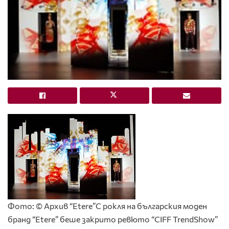
Фото: © Архив “Etere”
С рокля на българския моден
бранд “Etere” беше закрито ревюто “CIFF TrendShow”