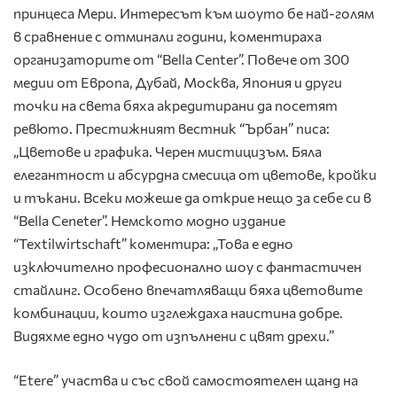
принцеса Мери. Интересът към шоуто бе най-голям
в сравнение с отминали години, коментираха
организаторите от “Bella Center”. Повече от 300
медии от Европа, Дубай, Москва, Япония и други
точки на света бяха акредитирани да посетят
ревюто. Престижният вестник “Ърбан” писа:
„Цветове и графика. Черен мистицизъм. Бяла
елегантност и абсурдна смесица от цветове, кройки
и тъкани. Всеки можеше да открие нещо за себе си в
“Bella Ceneter”. Немското модно издание
“Textilwirtschaft” коментира: „Това е едно
изключително професионално шоу с фантастичен
стайлинг. Особено впечатляващи бяха цветовите
комбинации, които изглеждаха наистина добре.
Видяхме едно чудо от изпълнени с цвят дрехи.”
“Etere” участва и със свой самостоятелен щанд на