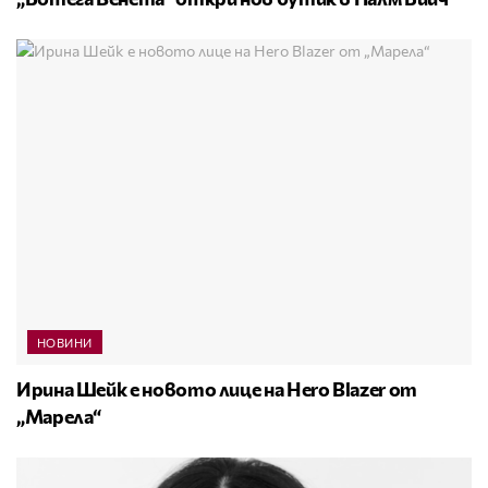
НОВИНИ
Ирина Шейк е новото лице на Hero Blazer от
„Марела“