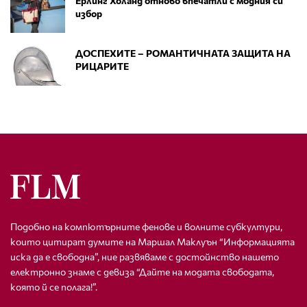
Ерлинг Холанд отново впечатли с модния си
избор
ДОСПЕХИТЕ – РОМАНТИЧНАТА ЗАЩИТА НА
РИЦАРИТЕ
Подобно на компютърните фенове и волните субкултури,
които цитират думите на Маршал Маклуън “Информацията
иска да е свободна”, ние развяваме с достойнство нашето
електронно знаме с девиза “Дайте на модата свободата,
която й се полага!”.