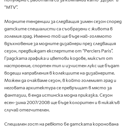
“MTV”.
Модните тенденции за следващия зимен сезон според
датските специалисти са съобразени с живота в
големия град. Именно той ще бъде най-голямото
вдъхновение за модните дизайнери през следващия
сезон, предвиждат експертите от “Perclers Paris”.
Градската графика и цветови кодове, миксът от
настроение, спортен тип и изчистен лукс ще бъдат
водещи направления в колекциите на дизайнерите.
Можем да очакваме сезон, в който големият град и
неговата архитектура се превръщат в място за
фантазии, в енда истинска модна приказка. Сезон
есен-зима 2007/2008 ще бъде колоритен и в никакъв
случай отегчителен.
Специален гост на ревюто бе датската коронована