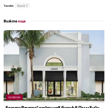
Тагове:
Брой 7
Вижте
още
НОВИНИ
„Ботега Венета“ откри нов бутик в Палм Бийч