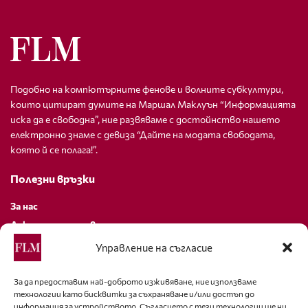
Подобно на компютърните фенове и волните субкултури,
които цитират думите на Маршал Маклуън “Информацията
иска да е свободна”, ние развяваме с достойнство нашето
електронно знаме с девиза “Дайте на модата свободата,
която й се полага!”.
Полезни връзки
За нас
Декларация за поверителност
Политика за бисквитки
Управление на съгласие
За контакти
За да предоставим най-доброто изживяване, ние използваме
технологии като бисквитки за съхраняване и/или достъп до
editor@fashion-lifestyle.net
информация за устройството. Съгласието с тези технологии ще ни