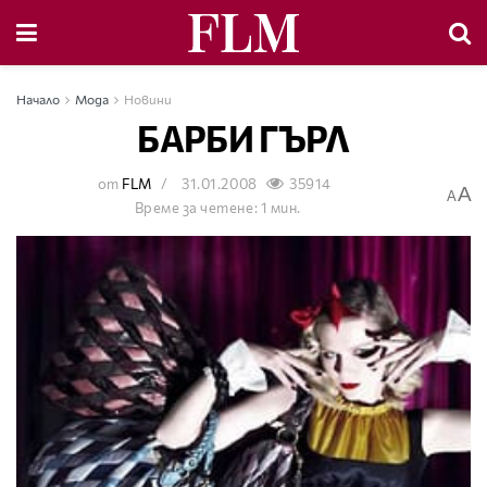
Начало
Мода
Новини
БАРБИ ГЪРЛ
от
FLM
31.01.2008
35914
A
A
Време за четене: 1 мин.