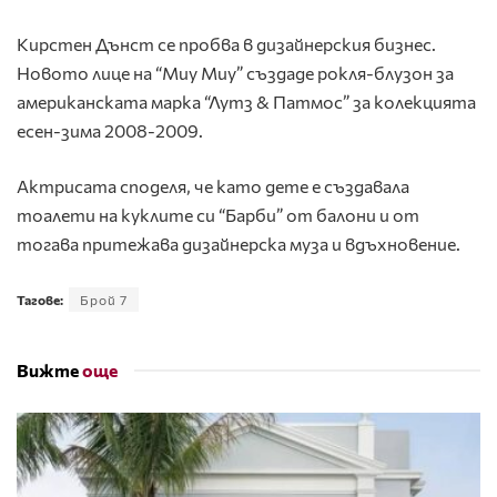
Кирстен Дънст се пробва в дизайнерския бизнес.
Новото лице на “Миу Миу” създаде рокля-блузон за
американската марка “Лутз & Патмос” за колекцията
есен-зима 2008-2009.
Актрисата споделя, че като дете е създавала
тоалети на куклите си “Барби” от балони и от
тогава притежава дизайнерска муза и вдъхновение.
Тагове:
Брой 7
Вижте
още