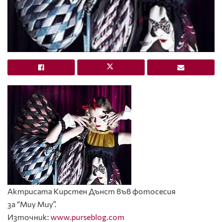
Актрисата Кирстен Дънст във фотосесия
за “Миу Миу”.
Източник:
www.purseblog.com