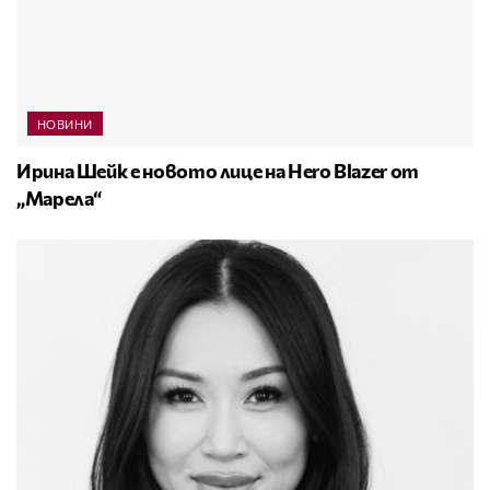
НОВИНИ
Ирина Шейк е новото лице на Hero Blazer от
„Марела“