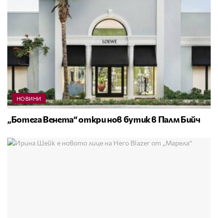
НОВИНИ
„Ботега Венета“ откри нов бутик в Палм Бийч