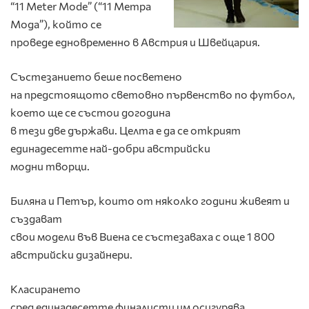
“11 Meter Mode” (“11 Метра
Мода”), който се
проведe едновременно в Австрия и Швейцария.
Състезанието беше посветено
на предстоящото световно първенство по футбол,
което ще се състои догодина
в тези две държави. Целта е да се открият
единадесетте най-добри австрийски
модни творци.
Биляна и Петър, които от няколко години живеят и
създават
свои модели във Виена се състезаваха с още 1 800
австрийски дизайнери.
Класирането
сред единадесетте финалисти им осигурява