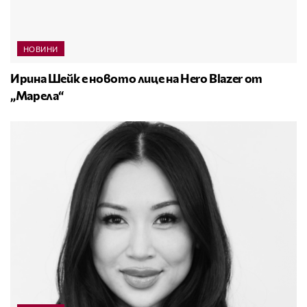
НОВИНИ
Ирина Шейк е новото лице на Hero Blazer от
„Марела“