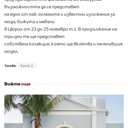
възможността да се представят
на едно от най-големите и известни изложения за
мода, бижута и мебели
в Цюрих от 23 до 25 ноември т.г. В продължение на
три дни те ще представят
собствена колекция, която ще включва и печелившия
модел.
Тагове:
Брой 2
Вижте
още