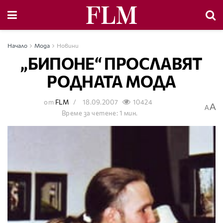
Начало
Мода
Новини
„БИПОНЕ“ ПРОСЛАВЯТ
РОДНАТА МОДА
от
FLM
18.09.2007
10424
A
A
Време за четене: 1 мин.