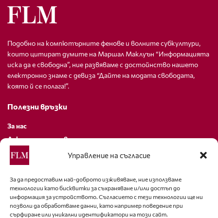
Подобно на компютърните фенове и волните субкултури,
които цитират думите на Маршал Маклуън “Информацията
иска да е свободна”, ние развяваме с достойнство нашето
електронно знаме с девиза “Дайте на модата свободата,
която й се полага!”.
Полезни връзки
За нас
Декларация за поверителност
Политика за бисквитки
Управление на съгласие
За контакти
За да предоставим най-доброто изживяване, ние използваме
технологии като бисквитки за съхраняване и/или достъп до
editor@fashion-lifestyle.net
информация за устройството. Съгласието с тези технологии ще ни
позволи да обработваме данни, като например поведение при
+359 88 227 33 47
сърфиране или уникални идентификатори на този сайт.