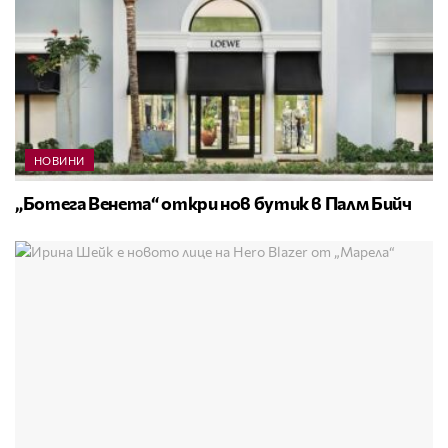
НОВИНИ
„Ботега Венета“ откри нов бутик в Палм Бийч