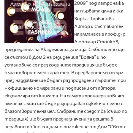
2009” под патронажа
на първата дама г-жа
Зорка Първанова.
Автор и съставител
на алманаха е проф.д-р
Любомир Стойков,
председател на Академията за мода. Събитието ще
се състои в Дом 2 на резиденция “Бояна” и по
установила се през годините традиция ще бъде с
благотворителен характер. В предварителен търг
чрез наддаване ще бъдат разпродадени първите три
– официално номерирани и подписани от автора,
екземпляра от книгата. На самата премиера новият
алманах също ще бъде разпродаван изключително с
благотворителна цел. Събраните средства (също по
традиция) ще бъдат предназначени за децата в
неравностойно социално положение от Дом “Свети