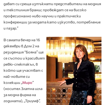
дават си среща изтъкнати представители на модния
и текстилния бранш; провеждат се на високо
професионално ниво научни и практически
конференции за модата като изкуство, потребление
и пазар.”
В самата вечер на 16
декември в Дом 2 на
резиденция “Бояна” ще
се състои и красивият
ревю-спектакъл, в
който ще участват с
най-новите си
колекции „
Миро
”
(носител Златна игла
за модна фирма на
годината), „Триумф”,