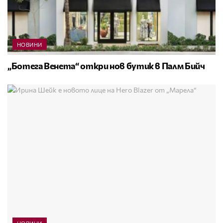
НОВИНИ
„Ботега Венета“ откри нов бутик в Палм Бийч