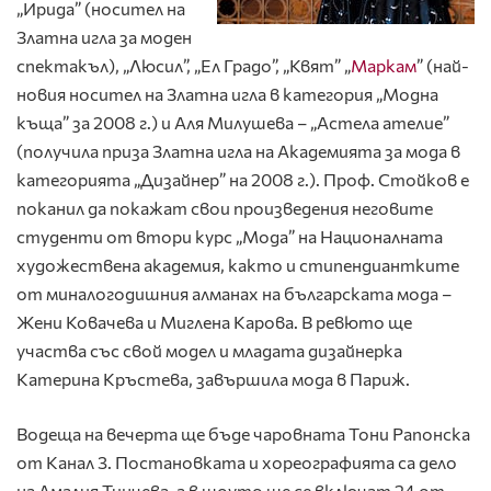
„Ирида” (носител на
Златна игла за моден
спектакъл), „Люсил”, „Ел Градо”, „Квят” „
Маркам
” (най-
новия носител на Златна игла в категория „Модна
къща” за 2008 г.) и Аля Милушева – „Астела ателие”
(получила приза Златна игла на Академията за мода в
категорията „Дизайнер” на 2008 г.). Проф. Стойков е
поканил да покажат свои произведения неговите
студенти от втори курс „Мода” на Националната
художествена академия, както и стипендиантките
от миналогодишния алманах на българската мода –
Жени Ковачева и Миглена Карова. В ревюто ще
участва със свой модел и младата дизайнерка
Катерина Кръстева, завършила мода в Париж.
Водеща на вечерта ще бъде чаровната Тони Рапонска
от Канал 3. Постановката и хореографията са дело
на Амалия Тинчева, а в шоуто ще се включат 24 от