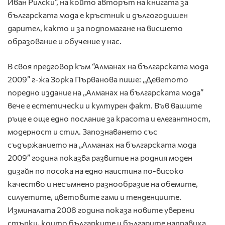
Иван Рилски”, на който авторът на книгата за
българската мода е кръстник и дългогодишен
дарител, както и за подпомагане на висшето
образование и обучение у нас.
В своя предговор към “Алманах на българската мода
2009” г-жа Зорка Първанова пише: „Деветото
поредно издание на „Алманах на българската мода”
вече е естетически и културен факт. Във вашите
ръце е още едно послание за красота и елегантност,
модерност и стил. Запознаването със
съдържанието на „Алманах на българската мода
2009” година показва развитие на родния моден
дизайн по посока на едно наистина по-високо
качество и несъмнено разнообразие на обемите,
силуетите, цветовите гами и тенденциите.
Изминалата 2008 година показа новите уверени
стъпки, които българките и българите направиха