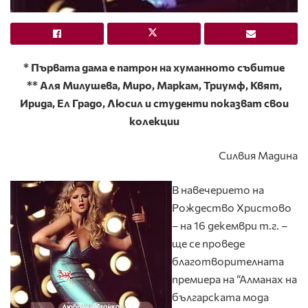
* Първата дама е патрон на хуманното събитие
** Аля Милушева, Миро, Маркам, Триумф, Квят,
Ирида, Ел Градо, Люсил и студенти показват свои
колекции
Силвия Мадина
В навечерието на
Рождество Христово
– на 16 декември т.г. –
ще се проведе
благотворителната
премиера на “Алманах на
българската мода