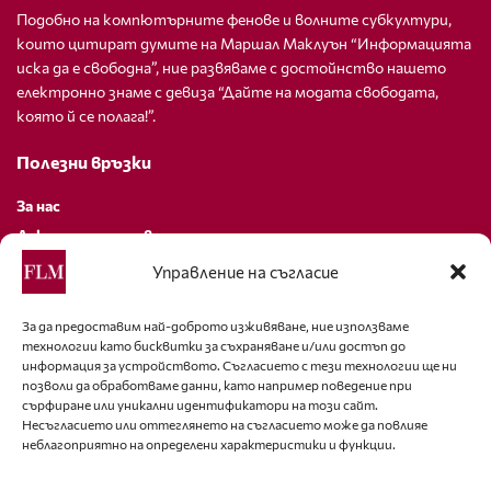
Подобно на компютърните фенове и волните субкултури,
които цитират думите на Маршал Маклуън “Информацията
иска да е свободна”, ние развяваме с достойнство нашето
електронно знаме с девиза “Дайте на модата свободата,
която й се полага!”.
Полезни връзки
За нас
Декларация за поверителност
Политика за бисквитки
Управление на съгласие
За контакти
За да предоставим най-доброто изживяване, ние използваме
технологии като бисквитки за съхраняване и/или достъп до
editor@fashion-lifestyle.net
информация за устройството. Съгласието с тези технологии ще ни
позволи да обработваме данни, като например поведение при
+359 88 227 33 47
сърфиране или уникални идентификатори на този сайт.
Несъгласието или оттеглянето на съгласието може да повлияе
неблагоприятно на определени характеристики и функции.
Последвайте ни