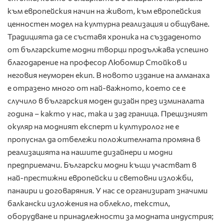
към европейския начин на живот, към европейския
ценностен модел на културна реализация и общуване.
Традицията да се съставя хроника на създаденото
от българските модни творци продължава успешно
благодарение на професор Любомир Стойков и
неговия неуморен екип. В новото издание на алманаха
е отразено много от най-важното, което се е
случило в българския моден дизайн през изминалата
година – както у нас, така и зад граница. Прецизният
окуляр на модният експерт и културолог не е
пропуснал да отбележи положителната промяна в
реализацията на нашите дизайнери и модни
предприемачи. Български модни къщи участват в
най-престижни европейски и световни изложби,
панаири и договаряния. У нас се организират значими
балкански изложения на облекло, текстил,
оборудване и принадлежности за модната индустрия;