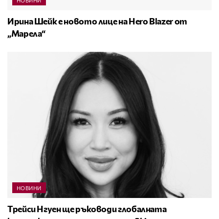
НОВИНИ
Ирина Шейк е новото лице на Hero Blazer от
„Марела“
НОВИНИ
Трейси Нгуен ще ръководи глобалната