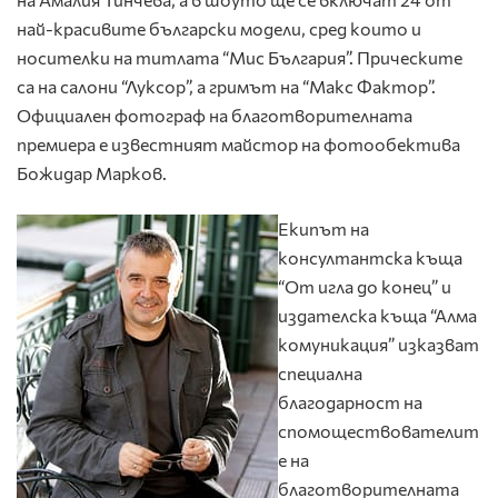
най-красивите български модели, сред които и
носителки на титлата “Мис България”. Прическите
са на салони “Луксор”, а гримът на “Макс Фактор”.
Официален фотограф на благотворителната
премиера е известният майстор на фотообектива
Божидар Марков.
Екипът на
консултантска къща
“От игла до конец” и
издателска къща “Алма
комуникация” изказват
специална
благодарност на
спомоществователит
е на
благотворителната