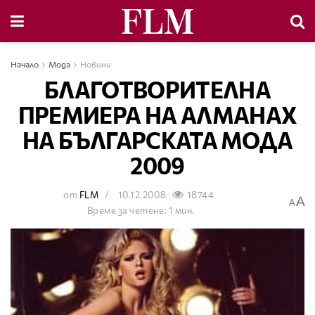
Начало
Мода
Новини
БЛАГОТВОРИТЕЛНА
ПРЕМИЕРА НА АЛМАНАХ
НА БЪЛГАРСКАТА МОДА
2009
от
FLM
10.12.2008
18744
A
A
Време за четене: 1 мин.