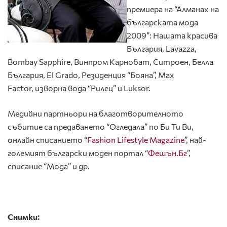
премиера на “Алманах на
българската мода
2009”: Нашата красива
България, Lavazza,
Bombay Sapphire, Винпром Карнобат, Ситроен, Белла
България, El Grado, Резиденция “Бояна”, Max
Factor, изворна вода “Рилец” и Luksor.
Медийни партньори на благотворителното
събитие са предаването “Огледала” по Би Ти Ви,
онлайн списанието “
Fashion Lifestyle Magazine
”, най-
големият български моден портал “
Фешън.Бг
”,
списание “Мода” и др.
Снимки: