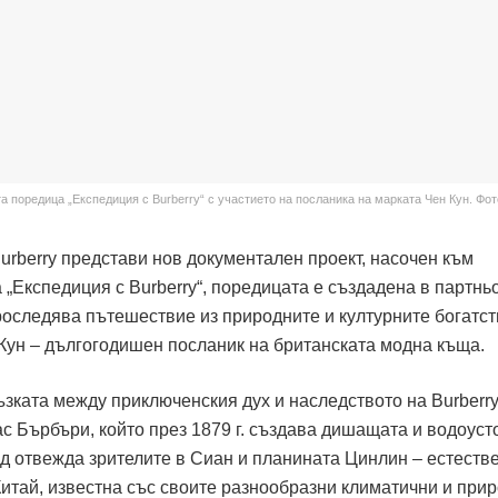
 поредица „Експедиция с Burberry“ с участието на посланика на марката Чен Кун. Фото
urberry представи нов документален проект, насочен към
 „Експедиция с Burberry“, поредицата е създадена в партнь
проследява пътешествие из природните и културните богатст
 Кун – дългогодишен посланик на британската модна къща.
зката между приключенския дух и наследството на Burberry
с Бърбъри, който през 1879 г. създава дишащата и водоуст
д отвежда зрителите в Сиан и планината Цинлин – естеств
тай, известна със своите разнообразни климатични и при