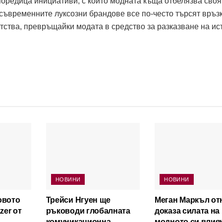
т поредица инициативи, с които модната къща отбелязва своя
съвременните луксозни брандове все по-често търсят връзк
тства, превръщайки модата в средство за разказване на ис
НОВИНИ
НОВИНИ
овото
Трейси Нгуен ще
Меган Маркъл от
zer от
ръководи глобалната
доказа силата на
комуникационна
модното си влия