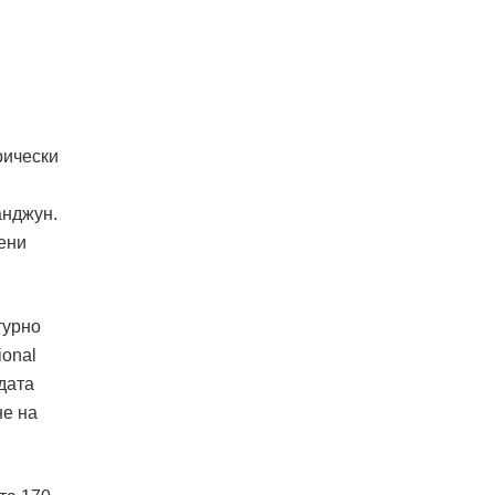
рически
анджун.
ени
турно
ional
дата
не на