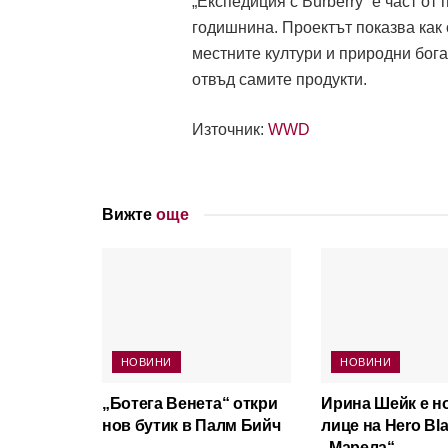
„Експедиция с Burberry“ е част о
годишнина. Проектът показва как 
местните култури и природни бога
отвъд самите продукти.
Източник:
WWD
Вижте
още
НОВИНИ
НОВИНИ
„Ботега Венета“ откри
Ирина Шейк е н
нов бутик в Палм Бийч
лице на Hero Bla
„Марела“