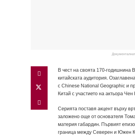
Документалната
В чест на своята 170-годишнина B
китайската аудитория. Озаглавена
с Chinese National Geographic и 
Китай с участието на актьора Чен
Серията поставя акцент върху връ
заложено още от основателя Тома
материя габардин. Първият епизо
граница между Северен и Южен Ки