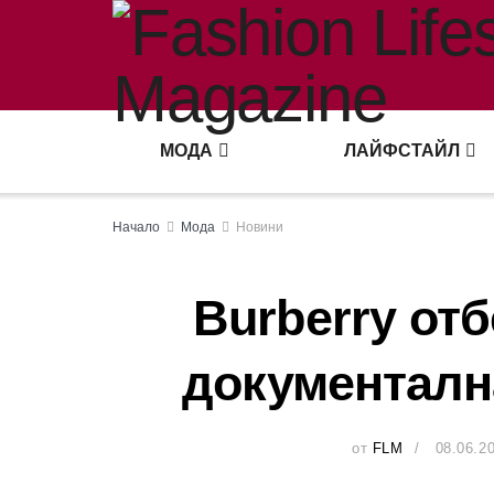
МОДА
ЛАЙФСТАЙЛ
Начало
Мода
Новини
Burberry отб
документалн
от
FLM
08.06.2