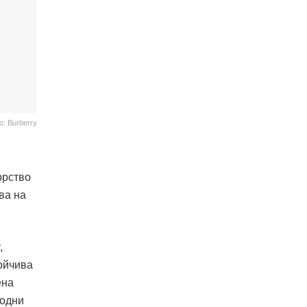
: Burberry
орство
ва на
,
ойчива
ена
родни