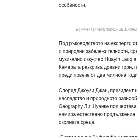
особености.
Документалната поредица „Експедиц
Под ръководството на експерти от
и природни забележителности, сре
музикално изкуство Huayin Laoqi
Камерата разкрива древни гори, 
преди повече от два милиона годи
Според Джоузи Джан, президент на
наследство и природното разнообр
Geography Ли Шуанке подчертава
намира естествено продължение 
околната среда.