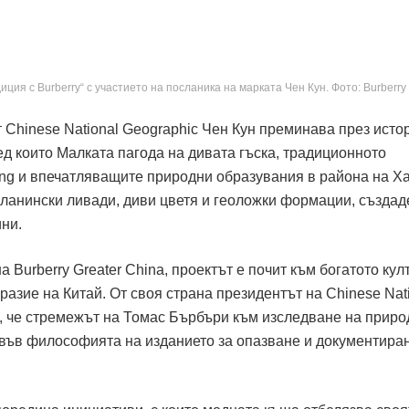
ия с Burberry“ с участието на посланика на марката Чен Кун. Фото: Burberry
 Chinese National Geographic Чен Кун преминава през исто
д които Малката пагода на дивата гъска, традиционното
ang и впечатляващите природни образувания в района на Х
планински ливади, диви цветя и геоложки формации, създад
ни.
 Burberry Greater China, проектът е почит към богатото кул
азие на Китай. От своя страна президентът на Chinese Nat
, че стремежът на Томас Бърбъри към изследване на приро
във философията на изданието за опазване и документира