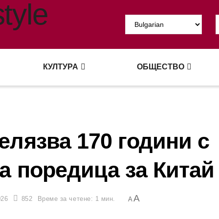
КУЛТУРА
ОБЩЕСТВО
елязва 170 години с
а поредица за Китай
A
026
852
Време за четене: 1 мин.
A