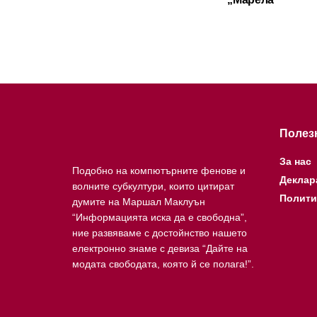
Полез
За нас
Подобно на компютърните фенове и
Деклар
волните субкултури, които цитират
Полити
думите на Маршал Маклуън
“Информацията иска да е свободна”,
ние развяваме с достойнство нашето
електронно знаме с девиза “Дайте на
модата свободата, която й се полага!”.