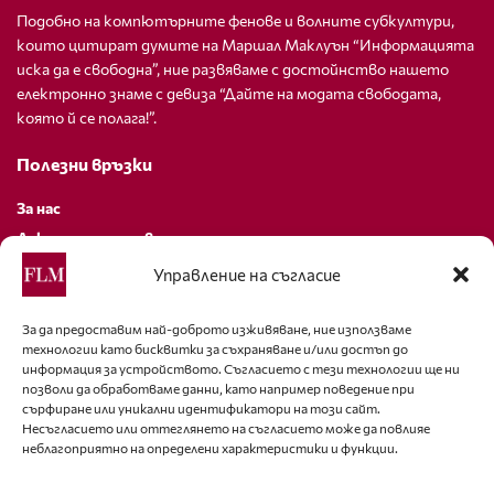
Подобно на компютърните фенове и волните субкултури,
които цитират думите на Маршал Маклуън “Информацията
иска да е свободна”, ние развяваме с достойнство нашето
електронно знаме с девиза “Дайте на модата свободата,
която й се полага!”.
Полезни връзки
За нас
Декларация за поверителност
Политика за бисквитки
Управление на съгласие
За контакти
За да предоставим най-доброто изживяване, ние използваме
технологии като бисквитки за съхраняване и/или достъп до
editor@fashion-lifestyle.net
информация за устройството. Съгласието с тези технологии ще ни
позволи да обработваме данни, като например поведение при
+359 88 227 33 47
сърфиране или уникални идентификатори на този сайт.
Несъгласието или оттеглянето на съгласието може да повлияе
неблагоприятно на определени характеристики и функции.
Последвайте ни