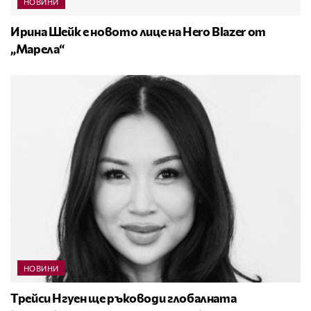
НОВИНИ
Ирина Шейк е новото лице на Hero Blazer от
„Марела“
НОВИНИ
Трейси Нгуен ще ръководи глобалната