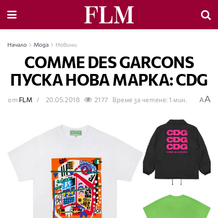
Начало
Мода
Новини
COMME DES GARCONS
ПУСКА НОВА МАРКА: CDG
A
от
FLM
20.05.2018
2177
Време за четене: 1 мин.
A