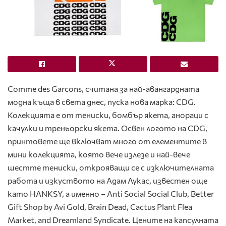
Comme des Garcons, считана за най-авангардната
модна къща в света днес, пуска нова марка: CDG.
Колекцията е от тениски, бомбър якета, анораци с
качулки и треньорски якета. Освен логото на CDG,
принтовете ще включват много от елементите в
мини колекцията, която вече излезе и най-вече
шестте тениски, открояващи се с изключителната
работа и изкуството на Адам Лукас, известен още
като HANKSY, а именно – Anti Social Social Club, Better
Gift Shop by Avi Gold, Brain Dead, Cactus Plant Flea
Market, and Dreamland Syndicate. Цените на капсулната