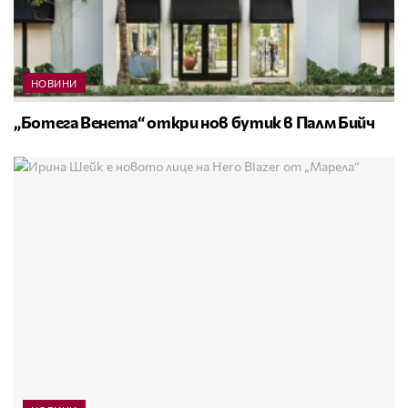
НОВИНИ
„Ботега Венета“ откри нов бутик в Палм Бийч