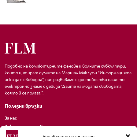
Подобно на компютърните фенове и волните субкултури,
които цитират думите на Маршал Маклуън “Информацията
иска да е свободна”, ние развяваме с достойнство нашето
електронно знаме с девиза “Дайте на модата свободата,
която й се полага!”.
Полезни връзки
За нас
Декларация за поверителност
Политика за бисквитки
Управление на съгласие