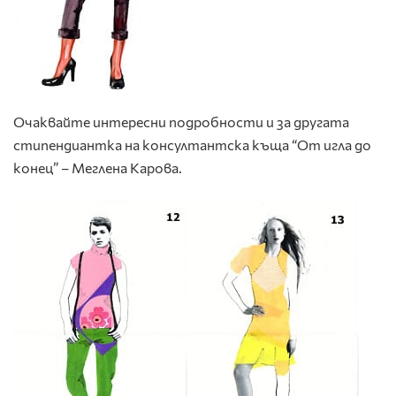
Очаквайте интересни подробности и за другата
стипендиантка на консултантска къща “От игла до
конец” – Меглена Карова.