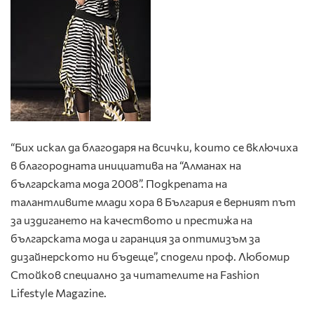
“Бих искал да благодаря на всички, които се включиха
в благородната инициатива на “Алманах на
българската мода 2008”. Подкрепата на
талантливите млади хора в България е верният път
за издигането на качеството и престижа на
българската мода и гаранция за оптимизъм за
дизайнерското ни бъдеще”, сподели проф. Любомир
Стойков специално за читателите на Fashion
Lifestyle Magazine.