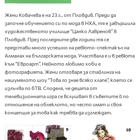
Жени Ковачева е на 23 г., от Пловдив. Преди да
започне обучението си по мода в НХА, тя е завършила
художественото училище “Цанко Лавренов” в
Пловдив. През последните две години тя се
представи много успешно на ревюто-спектакъл на
Алманах на българската мода. Участвала е и в ревюта
към “Евроарт”. Нейното любимо хоби е
фотографията. Жени отговаря за стайлинга на
нашумялото шоу “Това го знае всяко хлапе”, което се
излъчва по бТВ. Споделя, че децата от
телевизионната игра се вслушват в съветите й по
отношение на облеклото, но често имат и своя
концепция за това как трябва да изглеждат.