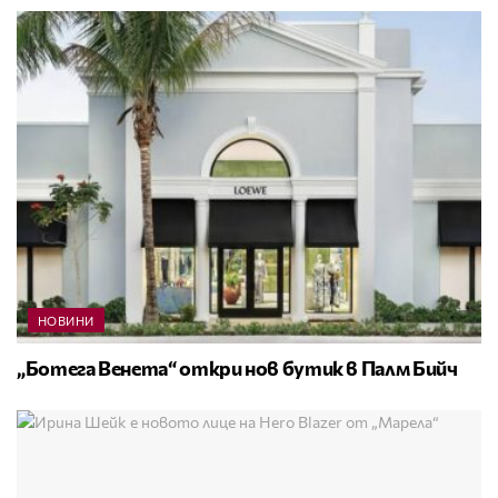
НОВИНИ
„Ботега Венета“ откри нов бутик в Палм Бийч