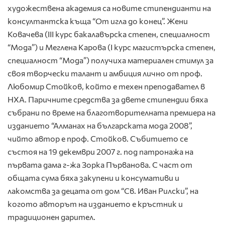
художествена академия са новите стипендианти на
консултантска къща “От игла до конец”. Жени
Ковачева (III курс бакалавърска степен, специалност
“Мода”) и Меглена Карова (І курс магистърска степен,
специалност “Мода”) получиха материален стимул за
своя творчески талант и амбиция лично от проф.
Любомир Стойков, който е техен преподавател в
НХА. Паричните средства за двете стипендии бяха
събрани по време на благотворителната премиера на
изданието “Алманах на българската мода 2008”,
чийто автор е проф. Стойков. Събитието се
състоя на 19 декември 2007 г. под патронажа на
първата дама г-жа Зорка Първанова. С част от
общата сума бяха закупени и консумативи и
лакомства за децата от дом “Св. Иван Рилски”, на
когото авторът на изданието е кръстник и
традиционен дарител.