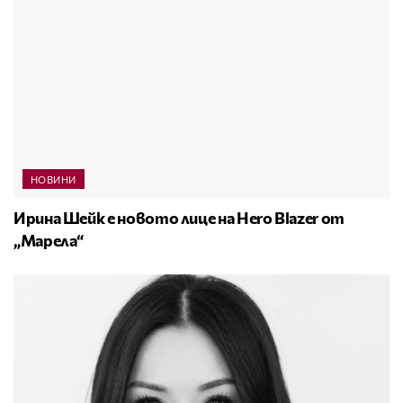
НОВИНИ
Ирина Шейк е новото лице на Hero Blazer от
„Марела“