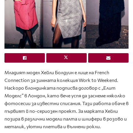
Младият модел Хейли Болдуин е лице на French
Connection за зимната колекция Work to Weekend.
Наскоро блондинката подписва договор с „Елит
Моделс” в Лондон, като вече успя да заснеме няколко
фотосесии за известни списания. Тази работа обаче в
първият й по-сериозен проект. За марката Хейли
позира в различни модели палта и шлифери в розово и
металик, уютни плетива и вълнени рокли.