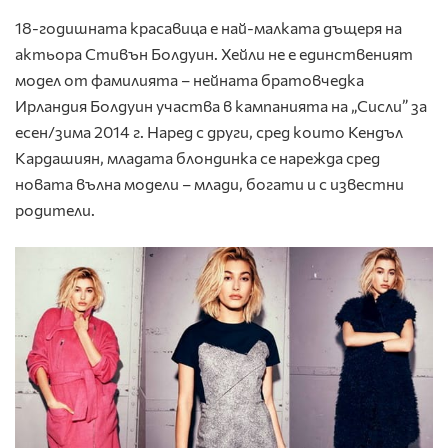
18-годишната красавица е най-малката дъщеря на
актьора Стивън Болдуин. Хейли не е единственият
модел от фамилията – нейната братовчедка
Ирландия Болдуин участва в кампанията на „Сисли” за
есен/зима 2014 г. Наред с други, сред които Кендъл
Кардашиян, младата блондинка се нарежда сред
новата вълна модели – млади, богати и с известни
родители.