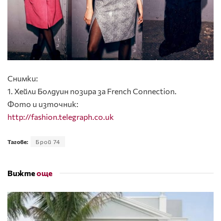
Снимки:
1. Хейли Болдуин позира за French Connection.
Фото и източник:
http://fashion.telegraph.co.uk
Тагове:
Брой 74
Вижте
още