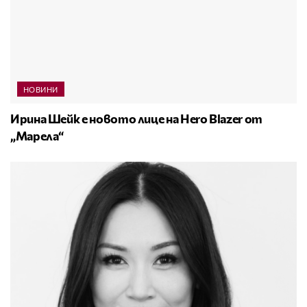
НОВИНИ
Ирина Шейк е новото лице на Hero Blazer от
„Марела“