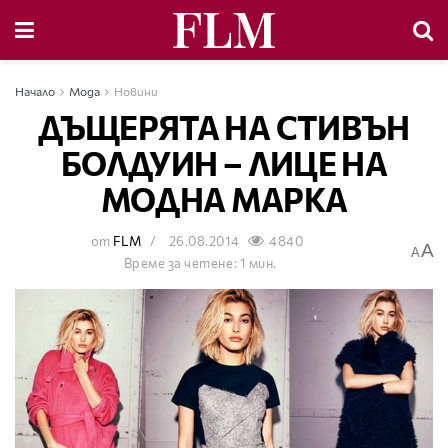
Начало
Мода
Новини
ДЪЩЕРЯТА НА СТИВЪН
БОЛДУИН – ЛИЦЕ НА
МОДНА МАРКА
от
FLM
26.08.2014
4840
A
A
Време за четене: 1 мин.