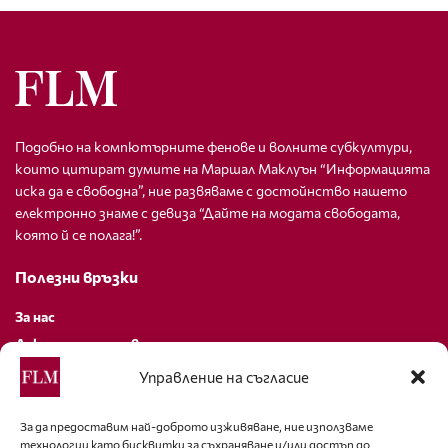
Подобно на компютърните фенове и волните субкултури,
които цитират думите на Маршал Маклуън “Информацията
иска да е свободна”, ние развяваме с достойнство нашето
електронно знаме с девиза “Дайте на модата свободата,
която й се полага!”.
Полезни връзки
За нас
Декларация за поверителност
Политика за бисквитки
Управление на съгласие
За контакти
За да предоставим най-доброто изживяване, ние използваме
технологии като бисквитки за съхраняване и/или достъп до