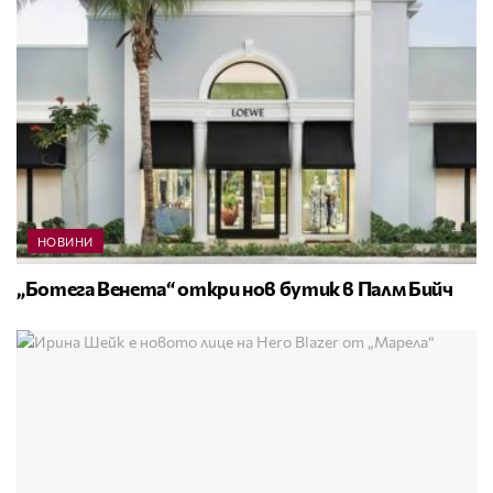
НОВИНИ
„Ботега Венета“ откри нов бутик в Палм Бийч