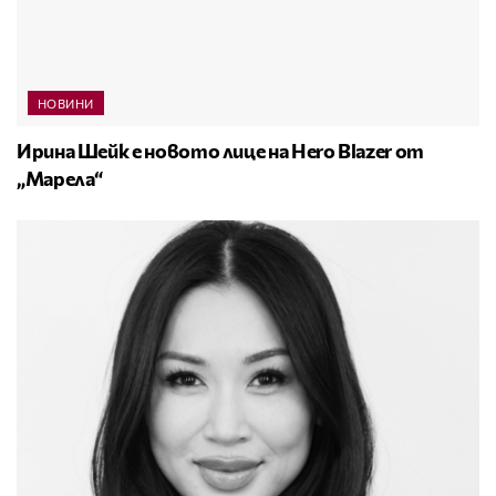
НОВИНИ
Ирина Шейк е новото лице на Hero Blazer от
„Марела“