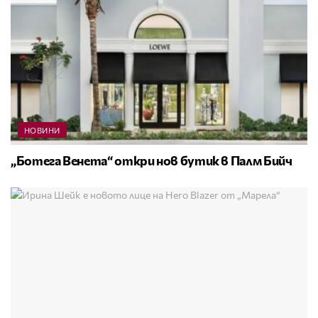
НОВИНИ
„Ботега Венета“ откри нов бутик в Палм Бийч