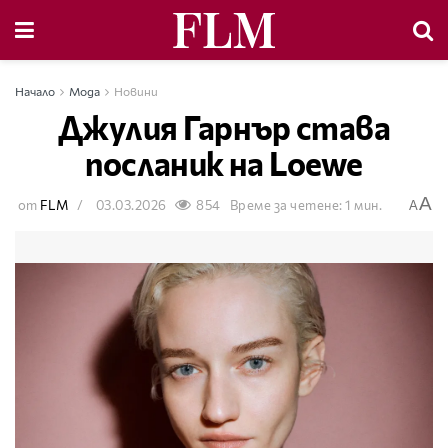
Начало
Мода
Новини
Джулия Гарнър става
посланик на Loewe
A
от
FLM
03.03.2026
854
Време за четене: 1 мин.
A