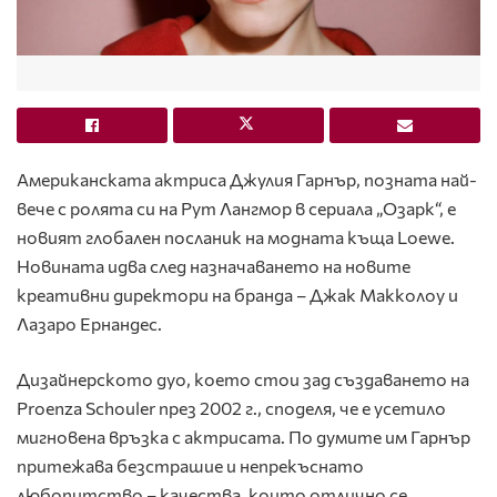
Американската актриса Джулия Гарнър, позната най-
вече с ролята си на Рут Лангмор в сериала „Озарк“, е
новият глобален посланик на модната къща Loewe.
Новината идва след назначаването на новите
креативни директори на бранда – Джак Макколоу и
Лазаро Ернандес.
Дизайнерското дуо, което стои зад създаването на
Proenza Schouler през 2002 г., споделя, че е усетило
мигновена връзка с актрисата. По думите им Гарнър
притежава безстрашие и непрекъснато
любопитство – качества, които отлично се