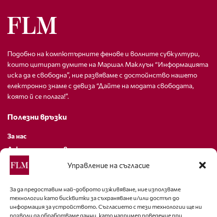
Подобно на компютърните фенове и волните субкултури,
които цитират думите на Маршал Маклуън “Информацията
иска да е свободна”, ние развяваме с достойнство нашето
електронно знаме с девиза “Дайте на модата свободата,
която й се полага!”.
Полезни връзки
За нас
Декларация за поверителност
Политика за бисквитки
Управление на съгласие
За контакти
За да предоставим най-доброто изживяване, ние използваме
технологии като бисквитки за съхраняване и/или достъп до
editor@fashion-lifestyle.net
информация за устройството. Съгласието с тези технологии ще ни
позволи да обработваме данни, като например поведение при