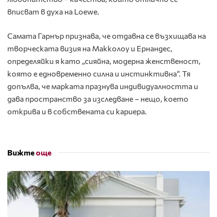
вписват в духа на Loewe.
Самата Гарнър признава, че отдавна се възхищава на
творческата визия на Макколоу и Ернандес,
определяйки я като „сияйна, модерна женственост,
която е едновременно силна и инстинктивна“. Тя
допълва, че марката празнува индивидуалността и
дава пространство за изследване – нещо, което
открива и в собствената си кариера.
Вижте
още